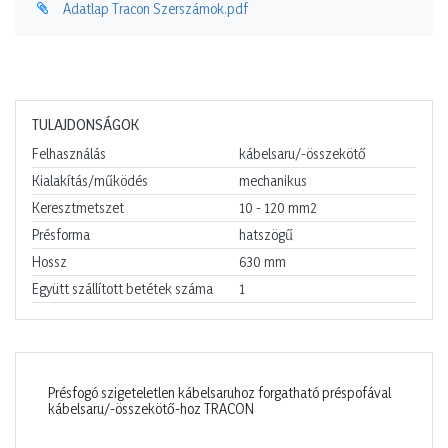
Adatlap Tracon Szerszámok.pdf
TULAJDONSÁGOK
Felhasználás
kábelsaru/-összekötő
Kialakítás/működés
mechanikus
Keresztmetszet
10 - 120
mm2
Présforma
hatszögű
Hossz
630
mm
Együtt szállított betétek száma
1
Présfogó szigeteletlen kábelsaruhoz forgatható préspofával
kábelsaru/-összekötő-hoz TRACON