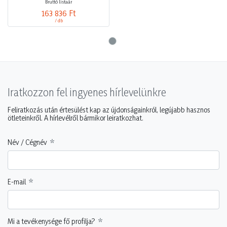
Bruttó listaár
163 836 Ft
/ db
Iratkozzon fel ingyenes hírlevelünkre
Feliratkozás után értesülést kap az újdonságainkról, legújabb hasznos
ötleteinkről. A hírlevélről bármikor leiratkozhat.
Név / Cégnév
E-mail
Mi a tevékenysége fő profilja?