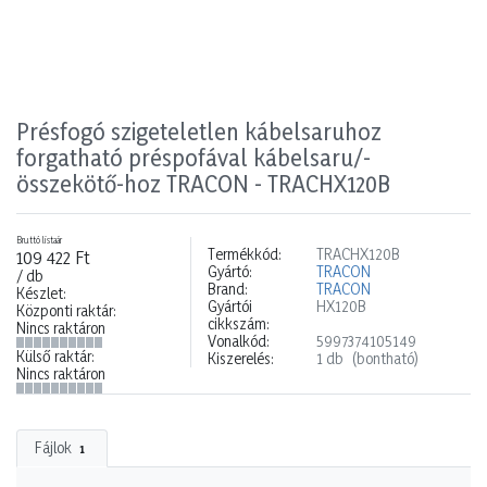
Présfogó szigeteletlen kábelsaruhoz
forgatható préspofával kábelsaru/-
összekötő-hoz TRACON - TRACHX120B
Bruttó listaár
Termékkód:
TRACHX120B
109 422 Ft
Gyártó:
TRACON
/ db
Brand:
TRACON
Készlet:
Gyártói
HX120B
Központi raktár:
cikkszám:
Nincs raktáron
Vonalkód:
5997374105149
Külső raktár:
Kiszerelés:
1 db
(bontható)
Nincs raktáron
Fájlok
1