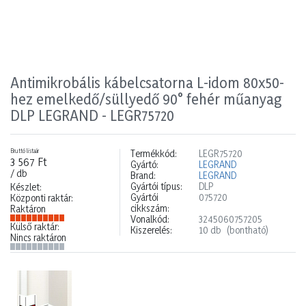
Antimikrobális kábelcsatorna L-idom 80x50-
hez emelkedő/süllyedő 90° fehér műanyag
DLP LEGRAND - LEGR75720
Bruttó listaár
Termékkód:
LEGR75720
3 567 Ft
Gyártó:
LEGRAND
/ db
Brand:
LEGRAND
Gyártói típus:
DLP
Készlet:
Gyártói
075720
Központi raktár:
cikkszám:
Raktáron
Vonalkód:
3245060757205
Külső raktár:
Kiszerelés:
10 db
(bontható)
Nincs raktáron