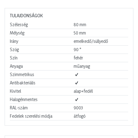
TULAJDONSÁGOK
Szélesség
80
mm
Mélység
50
mm
Irány
emelkedő/süllyedő
Szög
90
°
Szín
fehér
Anyaga
műanyag
Szimmetrikus
Antibakteriális
Kivitel
alap+fedél
Halogénmentes
RAL-szám
9003
Fedelek szerelési módja
átfogó