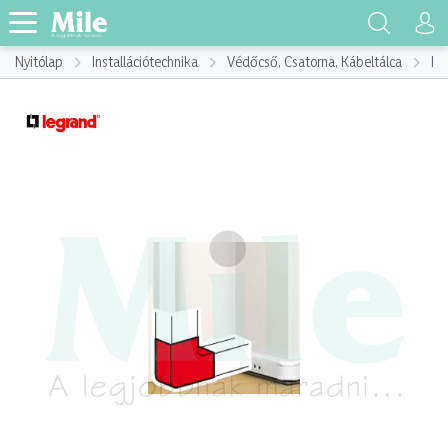
Nyitólap
Installációtechnika
Védőcső, Csatorna, Kábeltálca
Ká