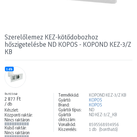
Szerelőlemez KEZ-kötődobozhoz
hőszigetelésbe ND KOPOS - KOPOND KEZ-3/Z
KB
1 db
Bruttó listaár
Termékkód:
KOPOND KEZ-3/Z KB
2 877 Ft
Gyártó:
KOPOS
/ db
Brand:
KOPOS
Gyártói típus:
ND
Készlet:
Gyártói
ND KEZ-3/Z_KB
Központi raktár:
cikkszám:
Nincs raktáron
Vonalkód:
8595568934956
Külső raktár:
Kiszerelés:
1 db
(bontható)
Nincs raktáron