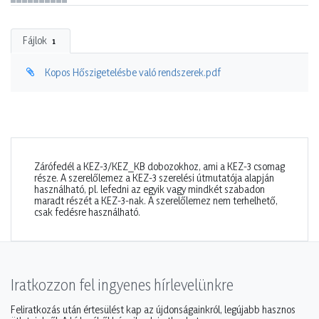
Fájlok
1
Kopos Hőszigetelésbe való rendszerek.pdf
Zárófedél a KEZ-3/KEZ_KB dobozokhoz, ami a KEZ-3 csomag
része. A szerelőlemez a KEZ-3 szerelési útmutatója alapján
használható, pl. lefedni az egyik vagy mindkét szabadon
maradt részét a KEZ-3-nak. A szerelőlemez nem terhelhető,
csak fedésre használható.
Iratkozzon fel ingyenes hírlevelünkre
Feliratkozás után értesülést kap az újdonságainkról, legújabb hasznos