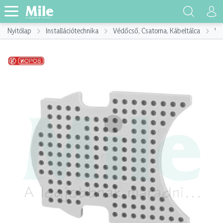
Nyitólap
Installációtechnika
Védőcső, Csatorna, Kábeltálca
Vé