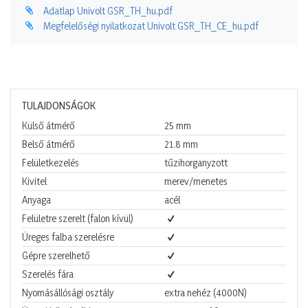
Adatlap Univolt GSR_TH_hu.pdf
Megfelelőségi nyilatkozat Univolt GSR_TH_CE_hu.pdf
TULAJDONSÁGOK
Külső átmérő
25
mm
Belső átmérő
21.8
mm
Felületkezelés
tűzihorganyzott
Kivitel
merev/menetes
Anyaga
acél
Felületre szerelt (falon kívül)
Üreges falba szerelésre
Gépre szerelhető
Szerelés fára
Nyomásállósági osztály
extra nehéz (4000N)