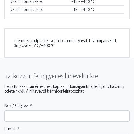
Üzemi hőmérséklet
-45 - +400
°C
Üzemi hőmérséklet
-45 - +400
°C
menetes acélpáncélcső, 1db karmantyúval, tűzihorganyzott,
3m/szál -45°C/+400°C
Iratkozzon fel ingyenes hírlevelünkre
Feliratkozás után értesülést kap az újdonságainkról, legújabb hasznos
ötleteinkről. A hírlevélről bármikor leiratkozhat.
Név / Cégnév
E-mail