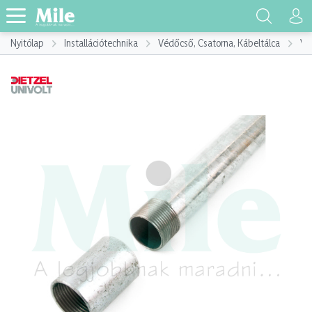
Nyitólap
Installációtechnika
Védőcső, Csatorna, Kábeltálca
Vé