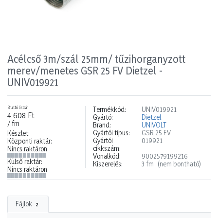
Acélcső 3m/szál 25mm/ tűzihorganyzott
merev/menetes GSR 25 FV Dietzel -
UNIV019921
Bruttó listaár
Termékkód:
UNIV019921
4 608 Ft
Gyártó:
Dietzel
/ fm
Brand:
UNIVOLT
Gyártói típus:
GSR 25 FV
Készlet:
Gyártói
019921
Központi raktár:
cikkszám:
Nincs raktáron
Vonalkód:
9002579199216
Külső raktár:
Kiszerelés:
3 fm
(nem bontható)
Nincs raktáron
Fájlok
2