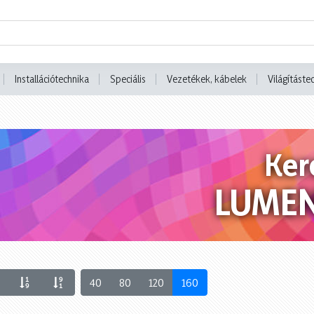
Installációtechnika
Speciális
Vezetékek, kábelek
Világításte
Ker
LUME
40
80
120
160