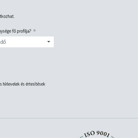
atkozhat.
ysége fő profilja?
edő
 hírlevelek és értesítések