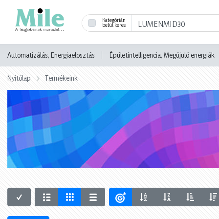
Kategórián
belül keres
Automatizálás, Energiaelosztás
Épületintelligencia, Megújuló energiák
Nyitólap
Termékeink