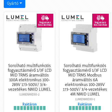
Gyártó
Ingyenes
Ingyenes
kiszállítás
kiszállítás
Sorolható multifunkciós
Sorolható multifunkciós
fogyasztásmérő 1/3F LCD
fogyasztásmérő 1/3F LCD
MID TRMS áramváltós
MID TRMS Modbus
100A elektronikus 100-
áramváltós 6A
289V 173-500V/ 3/4-
elektronikus 100-289V
vezetékes NMID LUMEL
173-500V/ 3/4-vezetékes
4M NMID LUMEL
LUMENMID30-2
LUMENMID30-1
Raktáron
Raktáron