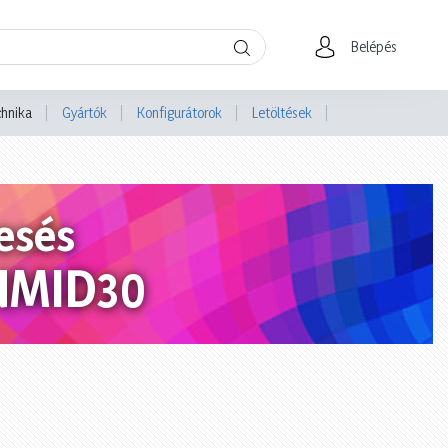
Belépés
chnika
Gyártók
Konfigurátorok
Letöltések
esés
NMID30