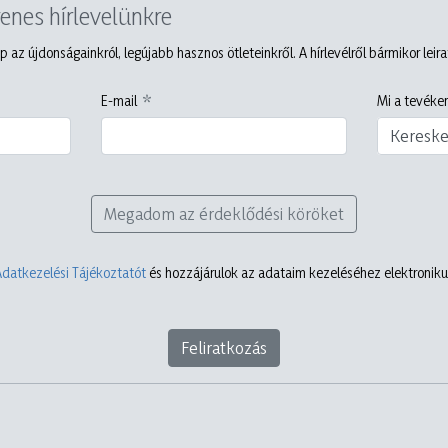
yenes hírlevelünkre
p az újdonságainkról, legújabb hasznos ötleteinkről. A hírlevélről bármikor leir
E-mail
Mi a tevéken
Keresk
Megadom az érdeklődési köröket
Adatkezelési Tájékoztatót
és hozzájárulok az adataim kezeléséhez elektronikus
Feliratkozás