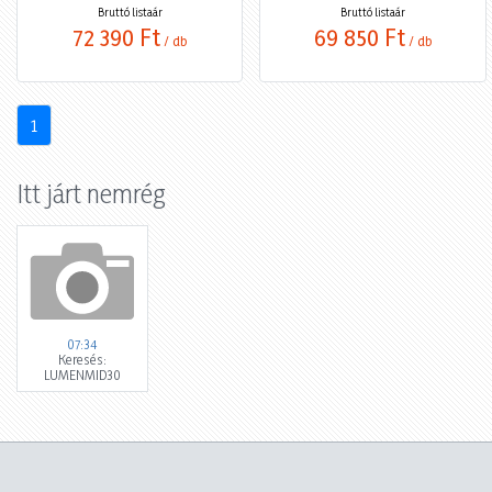
Bruttó listaár
Bruttó listaár
72 390 Ft
69 850 Ft
/ db
/ db
1
Itt járt nemrég
07:34
Keresés:
LUMENMID30