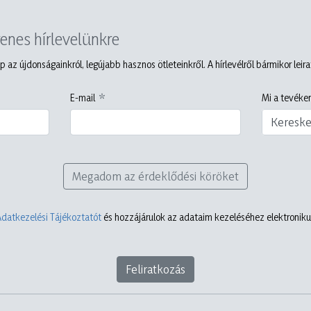
yenes hírlevelünkre
p az újdonságainkról, legújabb hasznos ötleteinkről. A hírlevélről bármikor leir
E-mail
Mi a tevéken
Keresk
Megadom az érdeklődési köröket
Adatkezelési Tájékoztatót
és hozzájárulok az adataim kezeléséhez elektronikus
Feliratkozás