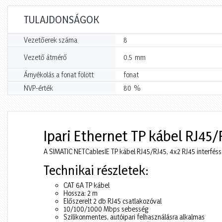
TULAJDONSÁGOK
Vezetőerek száma
8
mm
Vezető átmérő
0.5
Árnyékolás a fonat fölött
fonat
%
NVP-érték
80
Ipari Ethernet TP kábel RJ45/
A SIMATIC NETCablesIE TP kábel RJ45/RJ45, 4x2 RJ45 interféss
Technikai részletek:
CAT 6A TP kábel
Hossza: 2 m
Előszerelt 2 db RJ45 csatlakozóval
10/100/1000 Mbps sebesség
Szilikonmentes, autóipari felhasználásra alkalmas