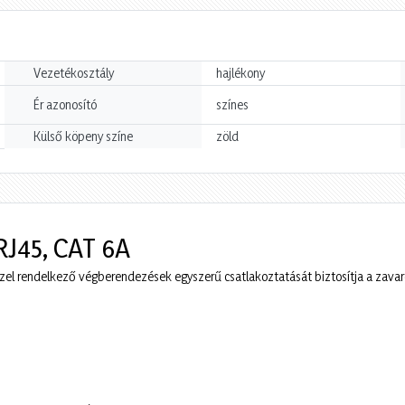
Vezetékosztály
hajlékony
Ér azonosító
színes
Külső köpeny színe
zöld
RJ45, CAT 6A
zel rendelkező végberendezések egyszerű csatlakoztatását biztosítja a zavar