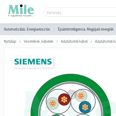
Termék adatlap
Automatizálás, Energiaelosztás
Épületintelligencia, Megújuló energiák
Nyitólap
Vezetékek, kábelek
Adatátviteli kábel
Adatátviteli k