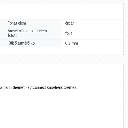
Fonat elem
érpár
Árnyékolás a fonat elem
fólia
fölött
mm
Külső átmérő kb.
6.2
ó ipari Ethernet FastConnect kábelrendszerhez.