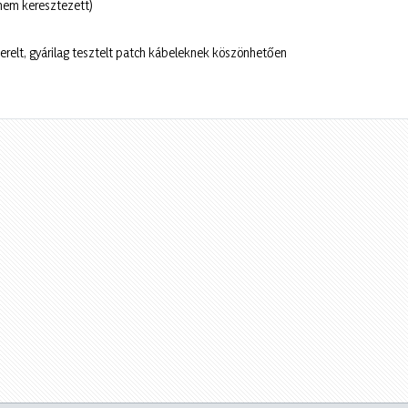
 nem keresztezett)
relt, gyárilag tesztelt patch kábeleknek köszönhetően