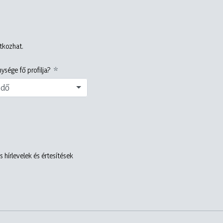
atkozhat.
ysége fő profilja?
edő
 hírlevelek és értesítések