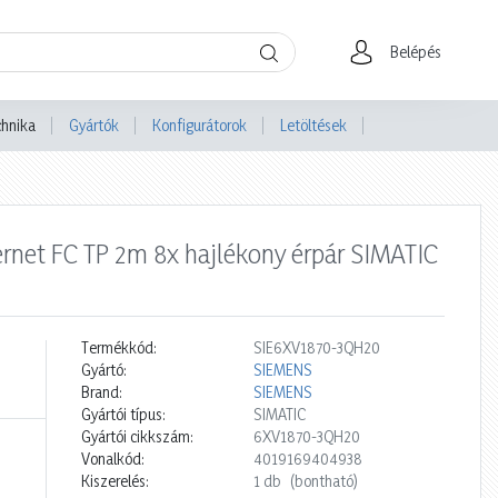
Belépés
chnika
Gyártók
Konfigurátorok
Letöltések
hernet FC TP 2m 8x hajlékony érpár SIMATIC
Termékkód:
SIE6XV1870-3QH20
Gyártó:
SIEMENS
Brand:
SIEMENS
Gyártói típus:
SIMATIC
Gyártói cikkszám:
6XV1870-3QH20
Vonalkód:
4019169404938
Kiszerelés:
1 db
(bontható)