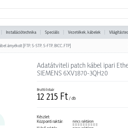
Installációtechnika
Speciális
Vezetékek, kábelek
Világításte
ábel árnyékolt [FTP, S-STP, S-FTP, BICC..FTP]
Adatátviteli patch kábel ipari Et
SIEMENS 6XV1870-3QH20
Bruttó listaár
12 215 Ft
/ db
Készlet:
Központi raktár:
nincs raktáron
nincs raktáron