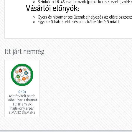
Színkódolt RJ45 csatlakozók (piros: keresztezett, zöld:
Vásárlói előnyök:
Gyors és hibamentes üzembe helyezés az előre összesze
Egyszerű kábelfektetés a kis kábelátmérő miatt
Itt járt nemrég
07:01
Adatátviteli patch
kábel ipari Ethernet
FC TP 2m 8x
hajlékony érpár
SIMATIC SIEMENS