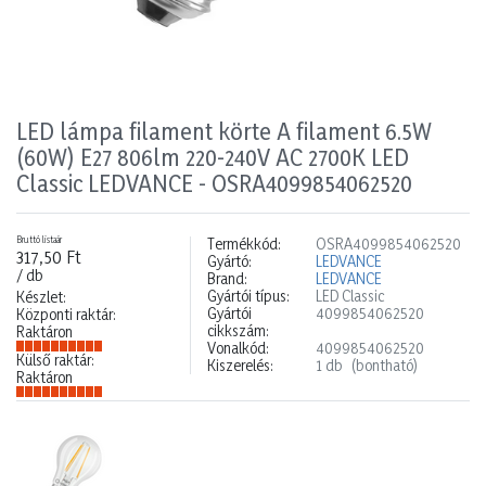
LED lámpa filament körte A filament 6.5W
(60W) E27 806lm 220-240V AC 2700K LED
Classic LEDVANCE - OSRA4099854062520
Bruttó listaár
Termékkód:
OSRA4099854062520
317,50 Ft
Gyártó:
LEDVANCE
/ db
Brand:
LEDVANCE
Gyártói típus:
LED Classic
Készlet:
Gyártói
4099854062520
Központi raktár:
cikkszám:
Raktáron
Vonalkód:
4099854062520
Külső raktár:
Kiszerelés:
1 db
(bontható)
Raktáron