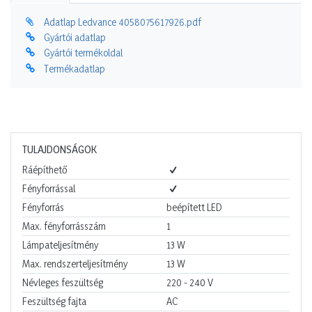
Adatlap Ledvance 4058075617926.pdf
Gyártói adatlap
Gyártói termékoldal
Termékadatlap
TULAJDONSÁGOK
Ráépíthető
Fényforrással
Fényforrás
beépített LED
Max. fényforrásszám
1
Lámpateljesítmény
13
W
Max. rendszerteljesítmény
13
W
Névleges feszültség
220 - 240
V
Feszültség fajta
AC