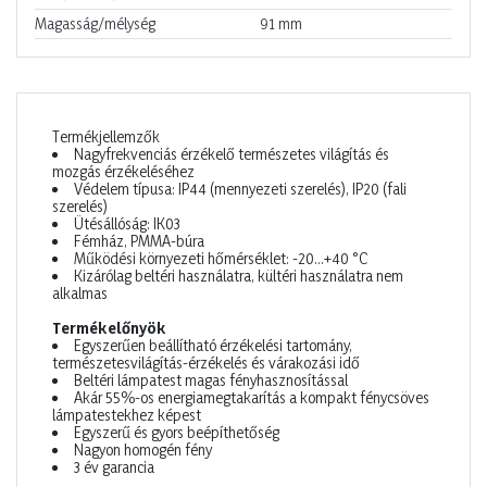
Magasság/mélység
91
mm
Termékjellemzők
Nagyfrekvenciás érzékelő természetes világítás és
mozgás érzékeléséhez
Védelem típusa: IP44 (mennyezeti szerelés), IP20 (fali
szerelés)
Ütésállóság: IK03
Fémház, PMMA-búra
Működési környezeti hőmérséklet: -20…+40 °C
Kizárólag beltéri használatra, kültéri használatra nem
alkalmas
Termékelőnyök
Egyszerűen beállítható érzékelési tartomány,
természetesvilágítás-érzékelés és várakozási idő
Beltéri lámpatest magas fényhasznosítással
Akár 55%-os energiamegtakarítás a kompakt fénycsöves
lámpatestekhez képest
Egyszerű és gyors beépíthetőség
Nagyon homogén fény
3 év garancia