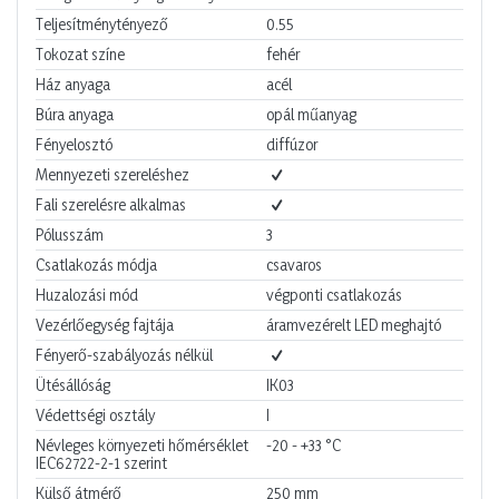
Teljesítménytényező
0.55
Tokozat színe
fehér
Ház anyaga
acél
Búra anyaga
opál műanyag
Fényelosztó
diffúzor
Mennyezeti szereléshez
Fali szerelésre alkalmas
Pólusszám
3
Csatlakozás módja
csavaros
Huzalozási mód
végponti csatlakozás
Vezérlőegység fajtája
áramvezérelt LED meghajtó
Fényerő-szabályozás nélkül
Ütésállóság
IK03
Védettségi osztály
I
Névleges környezeti hőmérséklet
-20 - +33
°C
IEC62722-2-1 szerint
Külső átmérő
250
mm