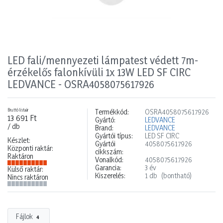
LED fali/mennyezeti lámpatest védett 7m-
érzékelős falonkívüli 1x 13W LED SF CIRC
LEDVANCE - OSRA4058075617926
Bruttó listaár
Termékkód:
OSRA4058075617926
13 691 Ft
Gyártó:
LEDVANCE
/ db
Brand:
LEDVANCE
Gyártói típus:
LED SF CIRC
Készlet:
Gyártói
4058075617926
Központi raktár:
cikkszám:
Raktáron
Vonalkód:
4058075617926
Garancia:
3 év
Külső raktár:
Kiszerelés:
1 db
(bontható)
Nincs raktáron
Fájlok
4