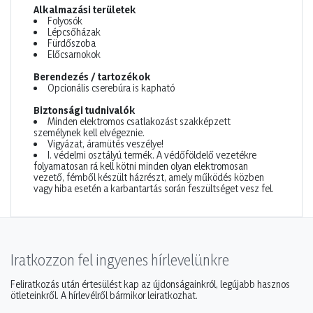
Alkalmazási területek
Folyosók
Lépcsőházak
Fürdőszoba
Előcsarnokok
Berendezés / tartozékok
Opcionális cserebúra is kapható
Biztonsági tudnivalók
Minden elektromos csatlakozást szakképzett
személynek kell elvégeznie.
Vigyázat, áramütés veszélye!
I. védelmi osztályú termék. A védőföldelő vezetékre
folyamatosan rá kell kötni minden olyan elektromosan
vezető, fémből készült házrészt, amely működés közben
vagy hiba esetén a karbantartás során feszültséget vesz fel.
Iratkozzon fel ingyenes hírlevelünkre
Feliratkozás után értesülést kap az újdonságainkról, legújabb hasznos
ötleteinkről. A hírlevélről bármikor leiratkozhat.