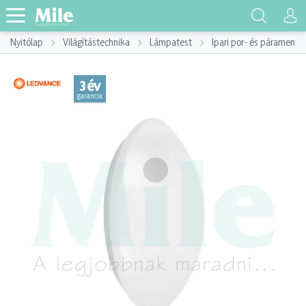
Nyitólap
Világítástechnika
Lámpatest
Ipari por- és páramente
3 év
garancia