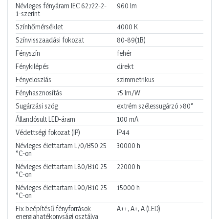
Névleges fényáram IEC 62722-2-
960
lm
1-szerint
Színhőmérséklet
4000
K
Színvisszaadási fokozat
80-89(1B)
Fényszín
fehér
Fénykilépés
direkt
Fényeloszlás
szimmetrikus
Fényhasznosítás
75
lm/W
Sugárzási szög
extrém szélessugárzó >80°
Állandósult LED-áram
100
mA
Védettségi fokozat (IP)
IP44
Névleges élettartam L70/B50 25
30000
h
°C-on
Névleges élettartam L80/B10 25
22000
h
°C-on
Névleges élettartam L90/B10 25
15000
h
°C-on
Fix beépítésű fényforrások
A++, A+, A (LED)
energiahatékonysági osztálya