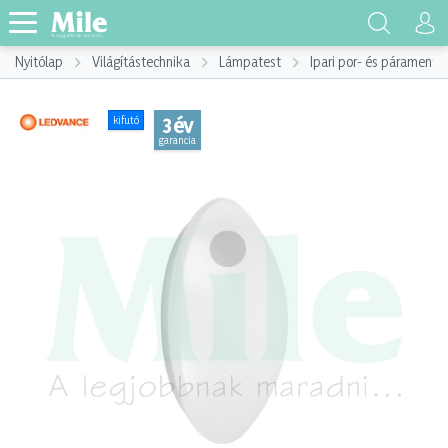
Nyitólap
Világítástechnika
Lámpatest
Ipari por- és páramente
3 év
kifutó
garancia