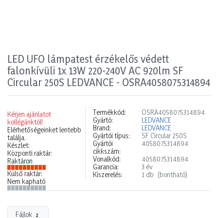
LED UFO lámpatest érzékelős védett
falonkívüli 1x 13W 220-240V AC 920lm SF
Circular 250S LEDVANCE - OSRA4058075314894
Termékkód:
OSRA4058075314894
Kérjen ajánlatot
Gyártó:
LEDVANCE
kollégánktól!
Brand:
LEDVANCE
Elérhetőségeinket lentebb
Gyártói típus:
SF Circular 250S
találja.
Gyártói
4058075314894
Készlet:
cikkszám:
Központi raktár:
Vonalkód:
4058075314894
Raktáron
Garancia:
3 év
Külső raktár:
Kiszerelés:
1 db
(bontható)
Nem kapható
Fájlok
2