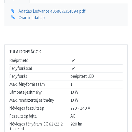
Adatlap Ledvance 4058075314894.pdf
Gyártói adatlap
TULAJDONSÁGOK
Ráépíthető
Fényforrással
Fényforrás
beépített LED
Max. fényforrásszám
1
Lámpateljesítmény
13
W
Max. rendszerteljesítmény
13
W
Névleges feszültség
220 - 240
V
Feszültség fajta
AC
Névleges fényáram IEC 62722-2-
920
lm
1-szerint