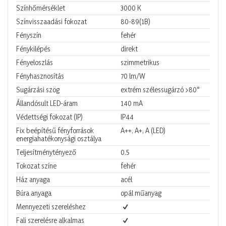
Színhőmérséklet
3000
K
Színvisszaadási fokozat
80-89(1B)
Fényszín
fehér
Fénykilépés
direkt
Fényeloszlás
szimmetrikus
Fényhasznosítás
70
lm/W
Sugárzási szög
extrém szélessugárzó >80°
Állandósult LED-áram
140
mA
Védettségi fokozat (IP)
IP44
Fix beépítésű fényforrások
A++, A+, A (LED)
energiahatékonysági osztálya
Teljesítménytényező
0.5
Tokozat színe
fehér
Ház anyaga
acél
Búra anyaga
opál műanyag
Mennyezeti szereléshez
Fali szerelésre alkalmas