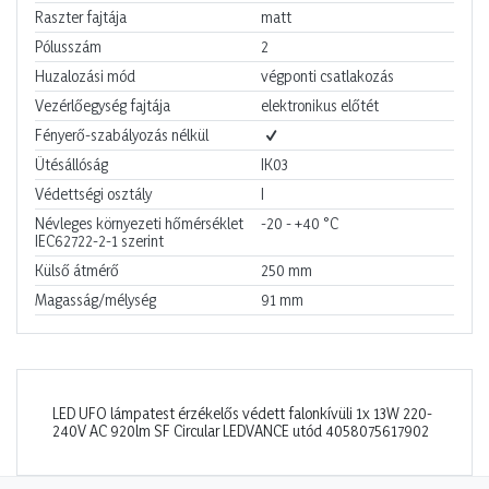
Raszter fajtája
matt
Pólusszám
2
Huzalozási mód
végponti csatlakozás
Vezérlőegység fajtája
elektronikus előtét
Fényerő-szabályozás nélkül
Ütésállóság
IK03
Védettségi osztály
I
Névleges környezeti hőmérséklet
-20 - +40
°C
IEC62722-2-1 szerint
Külső átmérő
250
mm
Magasság/mélység
91
mm
LED UFO lámpatest érzékelős védett falonkívüli 1x 13W 220-
240V AC 920lm SF Circular LEDVANCE utód 4058075617902