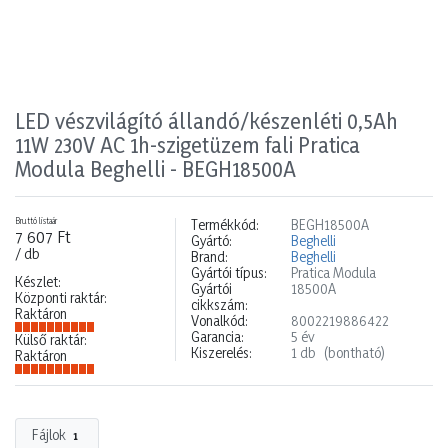
LED vészvilágító állandó/készenléti 0,5Ah
11W 230V AC 1h-szigetüzem fali Pratica
Modula Beghelli - BEGH18500A
Bruttó listaár
Termékkód:
BEGH18500A
7 607 Ft
Gyártó:
Beghelli
/ db
Brand:
Beghelli
Gyártói típus:
Pratica Modula
Készlet:
Gyártói
18500A
Központi raktár:
cikkszám:
Raktáron
Vonalkód:
8002219886422
Garancia:
5 év
Külső raktár:
Kiszerelés:
1 db
(bontható)
Raktáron
Fájlok
1