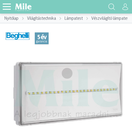
Nyitólap
Világítástechnika
Lámpatest
Vészvilágító lámpatest
5 év
garancia