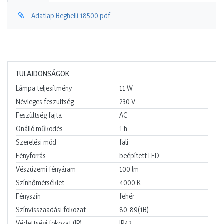
Adatlap Beghelli 18500.pdf
TULAJDONSÁGOK
Lámpa teljesítmény
11
W
Névleges feszültség
230
V
Feszültség fajta
AC
Önálló működés
1
h
Szerelési mód
fali
Fényforrás
beépített LED
Vészüzemi fényáram
100
lm
Színhőmérséklet
4000
K
Fényszín
fehér
Színvisszaadási fokozat
80-89(1B)
Védettségi fokozat (IP)
IP42