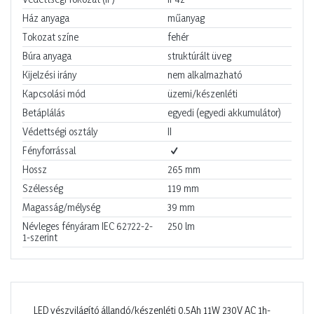
Ház anyaga
műanyag
Tokozat színe
fehér
Búra anyaga
struktúrált üveg
Kijelzési irány
nem alkalmazható
Kapcsolási mód
üzemi/készenléti
Betáplálás
egyedi (egyedi akkumulátor)
Védettségi osztály
II
Fényforrással
Hossz
265
mm
Szélesség
119
mm
Magasság/mélység
39
mm
Névleges fényáram IEC 62722-2-
250
lm
1-szerint
LED vészvilágító állandó/készenléti 0,5Ah 11W 230V AC 1h-