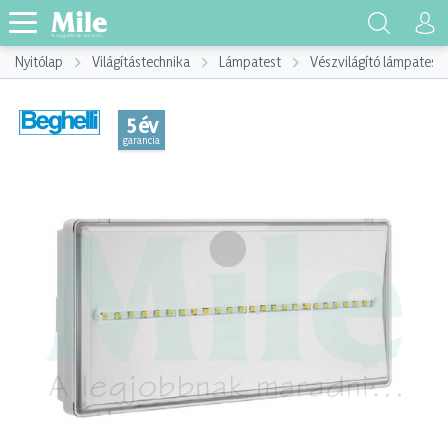
Nyitólap
Világítástechnika
Lámpatest
Vészvilágító lámpatest
5 év
garancia