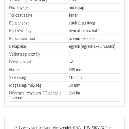
Ház anyaga
műanyag
Tokozat színe
fehér
Búra anyaga
struktúrált üveg
Kijelzési irány
nem alkalmazható
Kapcsolási mód
üzemi/készenléti
Betáplálás
egyedi (egyedi akkumulátor)
Védettségi osztály
II
Fényforrással
Hossz
265
mm
Szélesség
119
mm
Magasság/mélység
50
mm
Névleges fényáram IEC 62722-2-
250
lm
1-szerint
LED vészvilágító állandó/készenléti 0,5Ah 11W 230V AC 1h-