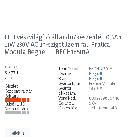
LED vészvilágító állandó/készenléti 0,5Ah
11W 230V AC 1h-szigetüzem fali Pratica
Modula Beghelli - BEGH18501A
Bruttó listaár
Termékkód:
BEGH18501A
8 877 Ft
Gyártó:
Beghelli
/ db
Brand:
Beghelli
Gyártói típus:
Pratica Modula
Készlet:
Gyártói
18501A
Központi raktár:
cikkszám:
Raktáron
Vonalkód:
8002219886446
Garancia:
5 év
Külső raktár:
Kiszerelés:
1 db
(bontható)
Nincs raktáron
Fájlok
1