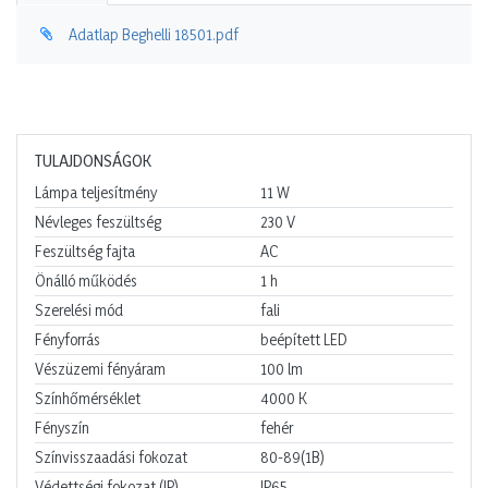
Adatlap Beghelli 18501.pdf
TULAJDONSÁGOK
Lámpa teljesítmény
11
W
Névleges feszültség
230
V
Feszültség fajta
AC
Önálló működés
1
h
Szerelési mód
fali
Fényforrás
beépített LED
Vészüzemi fényáram
100
lm
Színhőmérséklet
4000
K
Fényszín
fehér
Színvisszaadási fokozat
80-89(1B)
Védettségi fokozat (IP)
IP65