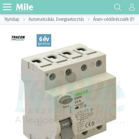
Nyitólap
Automatizálás, Energiaelosztás
Áram-védőkészülék (FI)
6 év
garancia