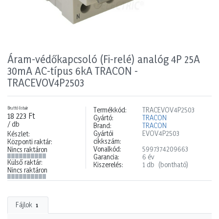
Áram-védőkapcsoló (Fi-relé) analóg 4P 25A
30mA AC-típus 6kA TRACON -
TRACEVOV4P2503
Bruttó listaár
Termékkód:
TRACEVOV4P2503
18 223 Ft
Gyártó:
TRACON
/ db
Brand:
TRACON
Gyártói
EVOV4P2503
Készlet:
cikkszám:
Központi raktár:
Vonalkód:
5997374209663
Nincs raktáron
Garancia:
6 év
Külső raktár:
Kiszerelés:
1 db
(bontható)
Nincs raktáron
Fájlok
1