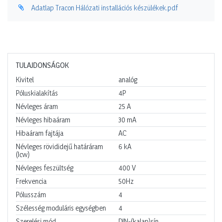
Adatlap Tracon Hálózati installációs készülékek.pdf
TULAJDONSÁGOK
Kivitel
analóg
Póluskialakítás
4P
Névleges áram
25
A
Névleges hibaáram
30
mA
Hibaáram fajtája
AC
Névleges rövididejű határáram
6
kA
(Icw)
Névleges feszültség
400
V
Frekvencia
50Hz
Pólusszám
4
Szélesség moduláris egységben
4
Szerelési mód
DIN-(kalap)sín