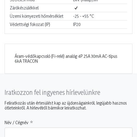
Zárókészülékkel
Üzemi környezeti hőmérséklet
-25 - +55
°C
Védettségi fokozat (IP)
IP20
Áram-védőkapcsoló (Fi-relé) analóg 4P 25A 30mA AC-típus
6kA TRACON
Iratkozzon fel ingyenes hírlevelünkre
Feliratkozás után értesülést kap az újdonságainkról, legújabb hasznos
ötleteinkről. A hírlevélről bármikor leiratkozhat.
Név / Cégnév