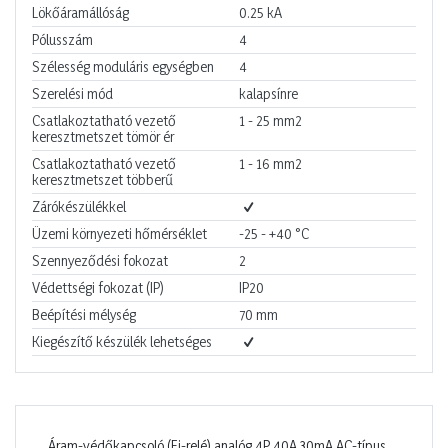
Lökőáramállóság
0.25
kA
Pólusszám
4
Szélesség moduláris egységben
4
Szerelési mód
kalapsínre
Csatlakoztatható vezető
1 - 25
mm2
keresztmetszet tömör ér
Csatlakoztatható vezető
1 - 16
mm2
keresztmetszet többerű
Zárókészülékkel
Üzemi környezeti hőmérséklet
-25 - +40
°C
Szennyeződési fokozat
2
Védettségi fokozat (IP)
IP20
Beépítési mélység
70
mm
Kiegészítő készülék lehetséges
Áram-védőkapcsoló (Fi-relé) analóg 4P 40A 30mA AC-típus