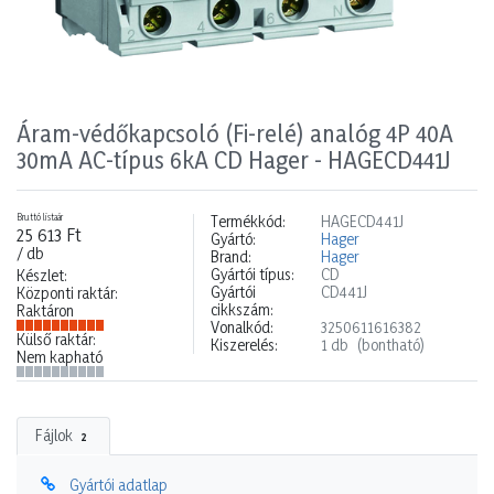
Áram-védőkapcsoló (Fi-relé) analóg 4P 40A
30mA AC-típus 6kA CD Hager - HAGECD441J
Bruttó listaár
Termékkód:
HAGECD441J
25 613 Ft
Gyártó:
Hager
/ db
Brand:
Hager
Gyártói típus:
CD
Készlet:
Gyártói
CD441J
Központi raktár:
cikkszám:
Raktáron
Vonalkód:
3250611616382
Külső raktár:
Kiszerelés:
1 db
(bontható)
Nem kapható
Fájlok
2
Gyártói adatlap