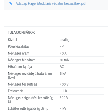
Adatlap Hager Moduláris védelmi készülékek.pdf
TULAJDONSÁGOK
Kivitel
analóg
Póluskialakítás
4P
Névleges áram
40
A
Névleges hibaáram
30
mA
Hibaáram fajtája
AC
Névleges rövididejű határáram
6
kA
(Icw)
Névleges feszültség
400
V
Frekvencia
50Hz
Névleges szigetelési feszültség
500
V
Ui
Lökőfeszültségállóság Uimp
4
kV