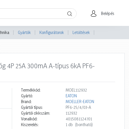
Belépés
chnika
Gyártók
Konfigurátorok
Letöltések
lóg 4P 25A 300mA A-típus 6kA PF6-
Termékkód:
MOEL112932
Gyártó:
EATON
Brand:
MOELLER-EATON
Gyártói típus:
PF6-25/4/03-A
Gyártói cikkszám:
112932
Vonalkód:
4015081124701
Kiszerelés:
1 db
(bontható)