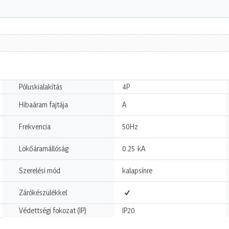
Póluskialakítás
4P
Hibaáram fajtája
A
Frekvencia
50Hz
kA
Lökőáramállóság
0.25
Szerelési mód
kalapsínre
Zárókészülékkel
Védettségi fokozat (IP)
IP20