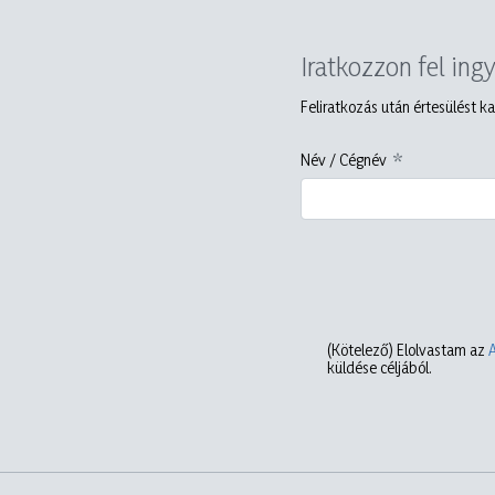
Iratkozzon fel ing
Feliratkozás után értesülést ka
Név / Cégnév
(Kötelező)
Elolvastam az
küldése céljából.