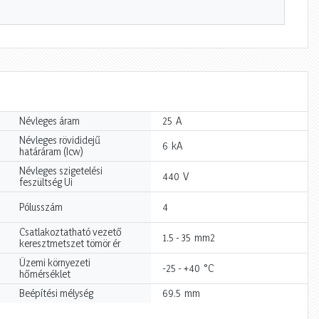
A
Névleges áram
25
Névleges rövididejű
kA
6
határáram (Icw)
Névleges szigetelési
V
440
feszültség Ui
Pólusszám
4
Csatlakoztatható vezető
mm2
1.5 - 35
keresztmetszet tömör ér
Üzemi környezeti
°C
-25 - +40
hőmérséklet
mm
Beépítési mélység
69.5