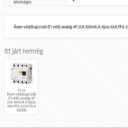
lehetséges
Áram-védőkapcsoló (Fi-relé) analóg 4P 25A 300mA A-típus 6kA PF6
Itt járt nemrég
07:14
Áram-védőkapcsoló
(Fi-relé) analóg 4P
25A 300mA A-típus
6kA PF6-25/4/03-A
EATON