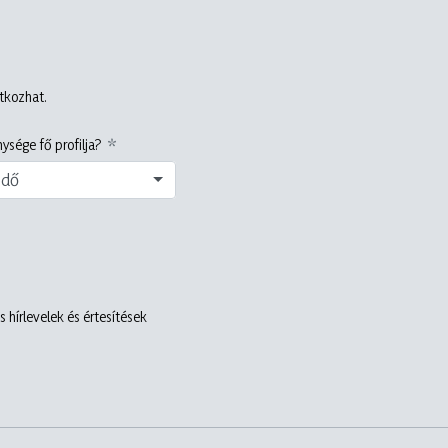
atkozhat.
ysége fő profilja?
edő
 hírlevelek és értesítések