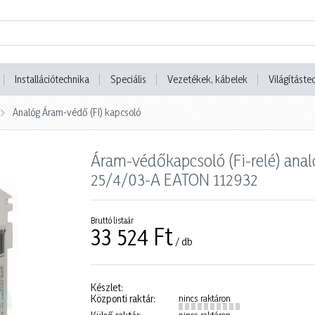
Installációtechnika
Speciális
Vezetékek, kábelek
Világításte
Analóg Áram-védő (FI) kapcsoló
Áram-védőkapcsoló (Fi-relé) ana
25/4/03-A EATON 112932
Bruttó listaár
33 524 Ft
/ db
Készlet:
Központi raktár:
nincs raktáron
nincs raktáron