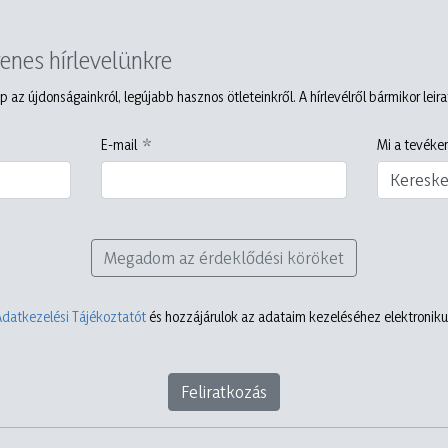
yenes hírlevelünkre
p az újdonságainkról, legújabb hasznos ötleteinkről. A hírlevélről bármikor leir
E-mail
Mi a tevéken
Keresk
Megadom az érdeklődési köröket
Adatkezelési Tájékoztatót
és hozzájárulok az adataim kezeléséhez elektronikus
Feliratkozás