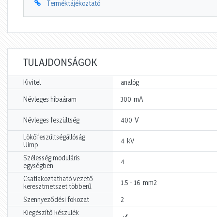
Terméktájékoztató
TULAJDONSÁGOK
Kivitel
analóg
mA
Névleges hibaáram
300
V
Névleges feszültség
400
Lökőfeszültségállóság
kV
4
Uimp
Szélesség moduláris
4
egységben
Csatlakoztatható vezető
mm2
1.5 - 16
keresztmetszet többerű
Szennyeződési fokozat
2
Kiegészítő készülék