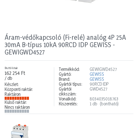
Áram-védőkapcsoló (Fi-relé) analóg 4P 25A
30mA B-típus 10kA 90RCD IDP GEWISS -
GEWIGWD4527
Bruttó listaár
Termékkód:
GEWIGWD4527
162 254 Ft
Gyártó:
GEWISS
/ db
Brand:
GEWISS
Gyártói típus:
90RCD IDP
Készlet:
Gyártói
GWD4527
Központi raktár:
cikkszám:
Raktáron
Vonalkód:
8034035018763
Külső raktár:
Kiszerelés:
1 db
(bontható)
Nincs raktáron