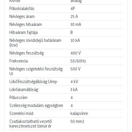
Kivitel
analóg
Póluskialakítás
4P
Névleges áram
25
A
Névleges hibaáram
30
mA
Hibaáram fajtája
B
Névleges rövididejű határáram
10
kA
(Icw)
Névleges feszültség
400
V
Frekvencia
50/60Hz
Névleges szigetelési feszültség
500
V
Ui
Lökőfeszültségállóság Uimp
4
kV
Lökőáramállóság
3
kA
Pólusszám
4
Szélesség moduláris egységben
4
Szerelési mód
kalapsínre
Csatlakoztatható vezető
50
mm2
keresztmetszet tömör ér