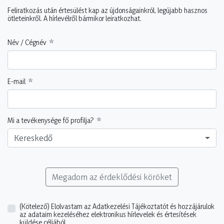
Feliratkozás után értesülést kap az újdonságainkról, legújabb hasznos
ötleteinkről. A hírlevélről bármikor leiratkozhat.
Név / Cégnév
E-mail
Mi a tevékenysége fő profilja?
Kereskedő
Megadom az érdeklődési köröket
(Kötelező)
Elolvastam az Adatkezelési Tájékoztatót és hozzájárulok
az adataim kezeléséhez elektronikus hírlevelek és értesítések
küldése céljából.