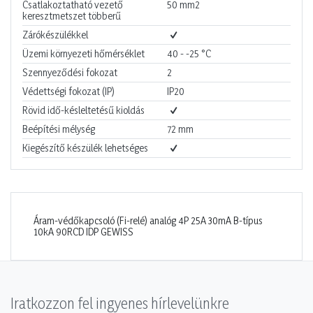
Csatlakoztatható vezető
50
mm2
keresztmetszet többerű
Zárókészülékkel
Üzemi környezeti hőmérséklet
40 - -25
°C
Szennyeződési fokozat
2
Védettségi fokozat (IP)
IP20
Rövid idő-késleltetésű kioldás
Beépítési mélység
72
mm
Kiegészítő készülék lehetséges
Áram-védőkapcsoló (Fi-relé) analóg 4P 25A 30mA B-típus
10kA 90RCD IDP GEWISS
Iratkozzon fel ingyenes hírlevelünkre