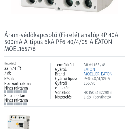
Áram-védőkapcsoló (Fi-relé) analóg 4P 40A
500mA A-típus 6kA PF6-40/4/05-A EATON -
MOEL165778
Bruttó listaár
Termékkód:
MOEL165778
33 524 Ft
Gyártó:
EATON
/ db
Brand:
MOELLER-EATON
Gyártói típus:
PF6-40/4/05-A
Készlet:
Gyártói
165778
Központi raktár:
cikkszám:
Nincs raktáron
Vonalkód:
4015081622986
Külső raktár:
Kiszerelés:
1 db
(bontható)
Nincs raktáron