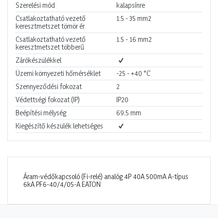
Szerelési mód
kalapsínre
Csatlakoztatható vezető
1.5 - 35
mm2
keresztmetszet tömör ér
Csatlakoztatható vezető
1.5 - 16
mm2
keresztmetszet többerű
Zárókészülékkel
Üzemi környezeti hőmérséklet
-25 - +40
°C
Szennyeződési fokozat
2
Védettségi fokozat (IP)
IP20
Beépítési mélység
69.5
mm
Kiegészítő készülék lehetséges
Áram-védőkapcsoló (Fi-relé) analóg 4P 40A 500mA A-típus
6kA PF6-40/4/05-A EATON