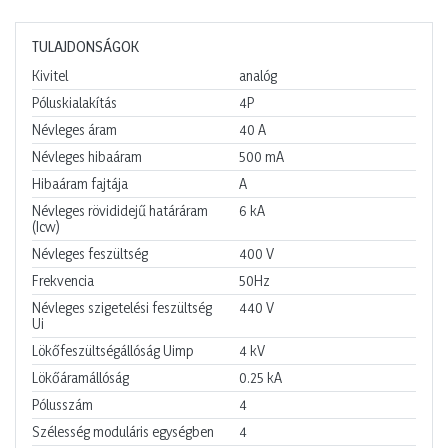
TULAJDONSÁGOK
Kivitel
analóg
Póluskialakítás
4P
Névleges áram
40
A
Névleges hibaáram
500
mA
Hibaáram fajtája
A
Névleges rövididejű határáram
6
kA
(Icw)
Névleges feszültség
400
V
Frekvencia
50Hz
Névleges szigetelési feszültség
440
V
Ui
Lökőfeszültségállóság Uimp
4
kV
Lökőáramállóság
0.25
kA
Pólusszám
4
Szélesség moduláris egységben
4