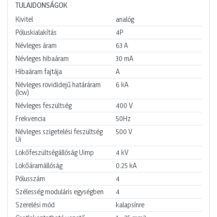
TULAJDONSÁGOK
Kivitel
analóg
Póluskialakítás
4P
Névleges áram
63
A
Névleges hibaáram
30
mA
Hibaáram fajtája
A
Névleges rövididejű határáram
6
kA
(Icw)
Névleges feszültség
400
V
Frekvencia
50Hz
Névleges szigetelési feszültség
500
V
Ui
Lökőfeszültségállóság Uimp
4
kV
Lökőáramállóság
0.25
kA
Pólusszám
4
Szélesség moduláris egységben
4
Szerelési mód
kalapsínre