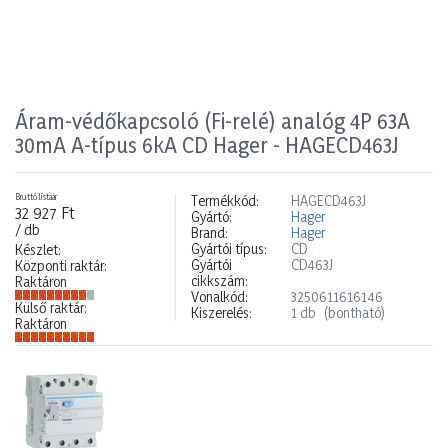
Áram-védőkapcsoló (Fi-relé) analóg 4P 63A
30mA A-típus 6kA CD Hager - HAGECD463J
Bruttó listaár
Termékkód:
HAGECD463J
32 927 Ft
Gyártó:
Hager
/ db
Brand:
Hager
Gyártói típus:
CD
Készlet:
Gyártói
CD463J
Központi raktár:
cikkszám:
Raktáron
Vonalkód:
3250611616146
Külső raktár:
Kiszerelés:
1 db
(bontható)
Raktáron