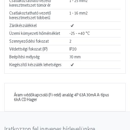
Csatlakoztatható vezető
1 - 25
mm2
keresztmetszet tömör ér
Csatlakoztatható vezető
1 - 16
mm2
keresztmetszet többerű
Zárókészülékkel
Üzemi környezeti hőmérséklet
-25 - +40
°C
Szennyeződési fokozat
2
Védettségi fokozat (IP)
IP20
Beépítési mélység
70
mm
Kiegészítő készülék lehetséges
Áram-védőkapcsoló (Fi-relé) analóg 4P 63A 30mA A-típus
6kA CD Hager
Iratkozzon fel ingyenes hírlevelünkre