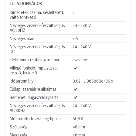
TULAJDONSÁGOK
Kimenetek száma, késleltetett,
2
váltó érintkező
Névleges vezérlő-feszültség Us
24 - 240
V
AC 50HZ
Névleges áram
5
A
Névleges vezérlő-feszültség Us
24 - 240
V
DC
Elektromos csatlakozási mód
csavaros
Villogó funkció, impulzussal
kezdő, fix idejű
Időtartomány
0.02 - 1.088888e+06
s
Előlapi szerelésre alkalmas
Bemeneti dugaszolóaljzattal
Névleges vezérlő-feszültség Us
24 - 240
V
AC 60HZ
Működtető feszültség típusa
AC/DC
Szélesség
48
mm
Magasság
48
mm