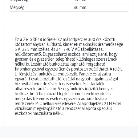
Mélység
80
mm
Ez a Zelio RE48 időrelé 0,2 másodperc és 300 óra közötti
időtartományban állítható, kimeneti maximális áramerőssége
5 A, 22,5 mm széles, és 24...240 V AC tápellátással
működtethető. Dugaszolható eszköz, ami azt jelenti, hogy
gyorsan és egyszerűen telepíthető különleges szerszámok
nélkül is. Lezárható burkolattal kapható, forgatható
finomhangolóval egyszerűen és pontosan beállítható. A relé L,
Li fényjelzés funkcióval rendelkezik. Panelre és aljzatra
egyaránt csatlakoztatható, ezáltal nagyobb rugalmasságot
biztosít a berendezések tervezésekor és a tartalék
alkatrészek tárolásakor. Az egyfunkciós időzítő könnyen
beilleszthető huzalozott logikájú rendszerekbe: ideális
megoldás berendezések és egyszerű automatizálási
rendszerek PLC nélküli vezérlésére. Állapotkijelzés 2 LED-del:
vizuálisan megvizsgálható a rendszer állapota speciális
eszközök használata nélkül.