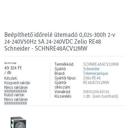
Beépíthető időrelé ütemadó 0,02s-300h 2-v
24-240V50Hz 5A 24-240VDC Zelio RE48
Schneider - SCHNRE48ACV12MW
Bruttó listaár
Termékkód:
SCHNRE48ACV12MW
49 324 Ft
Gyártó:
Schneider
/ db
Brand:
Telemecanique
Gyártói típus:
Zelio RE48
Készlet:
Gyártói
RE48ACV12MW
Központi raktár:
cikkszám:
Nincs raktáron
Vonalkód:
3389110649741
Külső raktár:
Kiszerelés:
1 db
(nem bontható)
Nincs raktáron