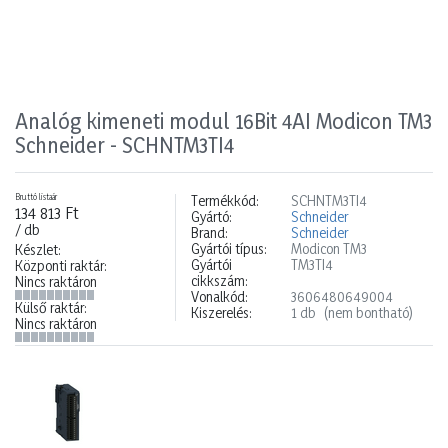
Analóg kimeneti modul 16Bit 4AI Modicon TM3
Schneider - SCHNTM3TI4
Bruttó listaár
Termékkód:
SCHNTM3TI4
134 813 Ft
Gyártó:
Schneider
/ db
Brand:
Schneider
Gyártói típus:
Modicon TM3
Készlet:
Gyártói
TM3TI4
Központi raktár:
cikkszám:
Nincs raktáron
Vonalkód:
3606480649004
Külső raktár:
Kiszerelés:
1 db
(nem bontható)
Nincs raktáron