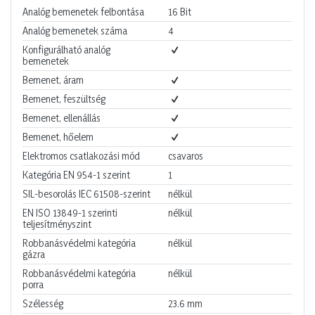
Analóg bemenetek felbontása
16
Bit
Analóg bemenetek száma
4
Konfigurálható analóg
bemenetek
Bemenet, áram
Bemenet, feszültség
Bemenet, ellenállás
Bemenet, hőelem
Elektromos csatlakozási mód
csavaros
Kategória EN 954-1 szerint
1
SIL-besorolás IEC 61508-szerint
nélkül
EN ISO 13849-1 szerinti
nélkül
teljesítményszint
Robbanásvédelmi kategória
nélkül
gázra
Robbanásvédelmi kategória
nélkül
porra
Szélesség
23.6
mm