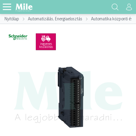
Nyitólap
Automatizálás, Energiaelosztás
Automatika központi és p
ingyenes
kiszállítás