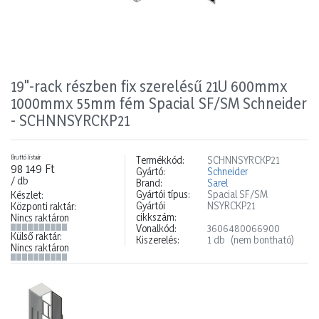
19"-rack részben fix szerelésű 21U 600mmx
1000mmx 55mm fém Spacial SF/SM Schneider
- SCHNNSYRCKP21
Bruttó listaár
Termékkód:
SCHNNSYRCKP21
98 149 Ft
Gyártó:
Schneider
/ db
Brand:
Sarel
Gyártói típus:
Spacial SF/SM
Készlet:
Gyártói
NSYRCKP21
Központi raktár:
cikkszám:
Nincs raktáron
Vonalkód:
3606480066900
Külső raktár:
Kiszerelés:
1 db
(nem bontható)
Nincs raktáron