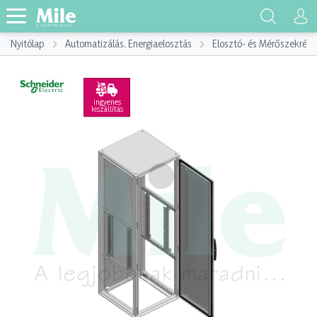
Nyitólap
Automatizálás, Energiaelosztás
Elosztó- és Mérőszekrény
ingyenes
kiszállítás