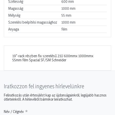
Szélesség
600
mm
Magasság
1000
mm
Mélység
55
mm
Szerelési beépítési magassághoz
1000
mm
Anyaga
fém
19"-rack részben fix szerelésű 21U 600mmx 1000mmx
55mm fém Spacial SF/SM Schneider
Iratkozzon fel ingyenes hírlevelünkre
Feliratkozás után értesülést kap az újdonságainkról, legújabb hasznos
ötleteinkről. A hírlevélről bármikor leiratkozhat.
Név / Cégnév