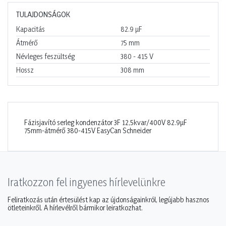
TULAJDONSÁGOK
Kapacitás
82.9
µF
Átmérő
75
mm
Névleges feszültség
380 - 415
V
Hossz
308
mm
Fázisjavító serleg kondenzátor 3F 12,5kvar/400V 82.9µF
75mm-átmérő 380-415V EasyCan Schneider
Iratkozzon fel ingyenes hírlevelünkre
Feliratkozás után értesülést kap az újdonságainkról, legújabb hasznos
ötleteinkről. A hírlevélről bármikor leiratkozhat.