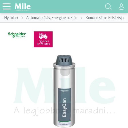
Nyitólap
Automatizálás, Energiaelosztás
Kondenzátor és Fázisjaví
ingyenes
kiszállítás