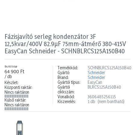
Fázisjavító serleg kondenzátor 3F
12,5kvar/400V 82.9µF 75mm-átmérő 380-415V
EasyCan Schneider - SCHNBLRCS125A150B40
Bruttó listaár
Termékkód:
SCHNBLRCS125A150B40
64 900 Ft
Gyártó:
Schneider
/ db
Brand:
Schneider
Gyártói típus:
EasyCan
Készlet:
Gyártói
BLRCS125A150B40
Központi raktár:
cikkszám:
Nincs raktáron
Vonalkód:
3606485256115
Külső raktár:
Kiszerelés:
1 db
(nem bontható)
Nincs raktáron