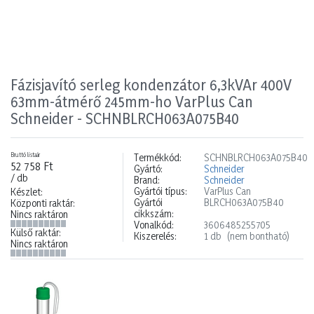
Fázisjavító serleg kondenzátor 6,3kVAr 400V
63mm-átmérő 245mm-ho VarPlus Can
Schneider - SCHNBLRCH063A075B40
Bruttó listaár
Termékkód:
SCHNBLRCH063A075B40
52 758 Ft
Gyártó:
Schneider
/ db
Brand:
Schneider
Gyártói típus:
VarPlus Can
Készlet:
Gyártói
BLRCH063A075B40
Központi raktár:
cikkszám:
Nincs raktáron
Vonalkód:
3606485255705
Külső raktár:
Kiszerelés:
1 db
(nem bontható)
Nincs raktáron