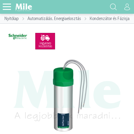
Nyitólap
Automatizálás, Energiaelosztás
Kondenzátor és Fázisjaví
ingyenes
kiszállítás