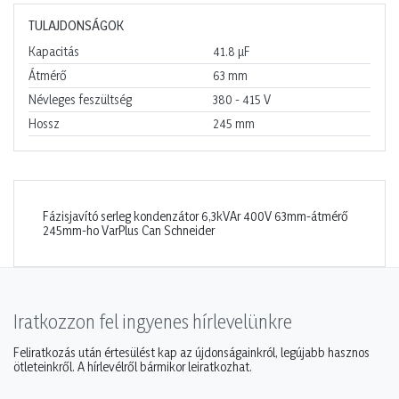
TULAJDONSÁGOK
Kapacitás
41.8
µF
Átmérő
63
mm
Névleges feszültség
380 - 415
V
Hossz
245
mm
Fázisjavító serleg kondenzátor 6,3kVAr 400V 63mm-átmérő
245mm-ho VarPlus Can Schneider
Iratkozzon fel ingyenes hírlevelünkre
Feliratkozás után értesülést kap az újdonságainkról, legújabb hasznos
ötleteinkről. A hírlevélről bármikor leiratkozhat.