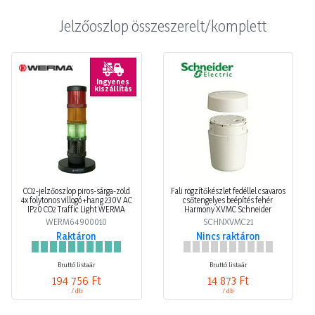
Jelzőoszlop összeszerelt/komplett
Ingyenes
kiszállítás
CO2-jelzőoszlop piros-sárga-zöld
Fali rögzítőkészlet fedéllel csavaros
4x folytonos villogó +hang 230V AC
csőtengelyes beépítés fehér
IP20 CO2 Traffic Light WERMA
Harmony XVMC Schneider
WERM64900010
SCHNXVMC21
Raktáron
Nincs raktáron
Bruttó listaár
Bruttó listaár
194 756 Ft
14 873 Ft
/ db
/ db