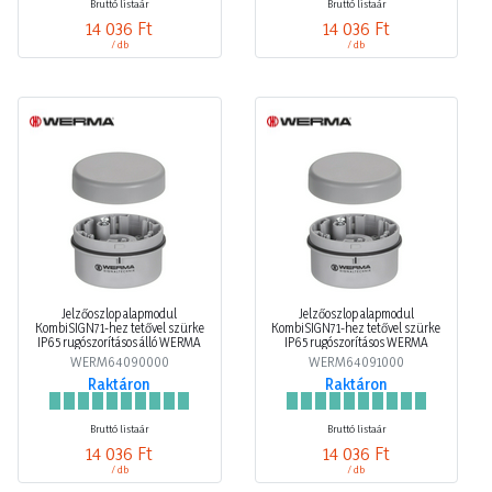
Bruttó listaár
Bruttó listaár
14 036 Ft
14 036 Ft
/ db
/ db
Jelzőoszlop alapmodul
Jelzőoszlop alapmodul
KombiSIGN71-hez tetővel szürke
KombiSIGN71-hez tetővel szürke
IP65 rugószorításos álló WERMA
IP65 rugószorításos WERMA
WERM64090000
WERM64091000
Raktáron
Raktáron
Bruttó listaár
Bruttó listaár
14 036 Ft
14 036 Ft
/ db
/ db