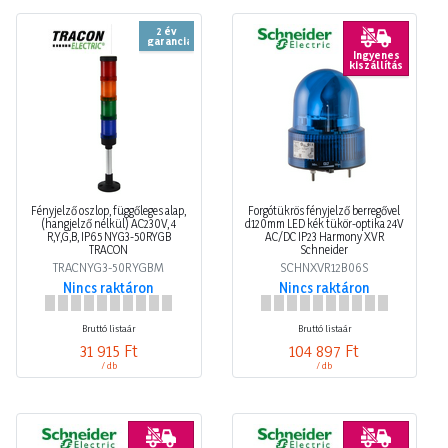
2 év
garancia
Ingyenes
kiszállítás
Fényjelző oszlop, függőleges alap,
Forgótükrös fényjelző berregővel
(hangjelző nélkül) AC230V, 4
d120mm LED kék tükör-optika 24V
R,Y,G,B, IP65 NYG3-50RYGB
AC/DC IP23 Harmony XVR
TRACON
Schneider
TRACNYG3-50RYGBM
SCHNXVR12B06S
Nincs raktáron
Nincs raktáron
Bruttó listaár
Bruttó listaár
31 915 Ft
104 897 Ft
/ db
/ db