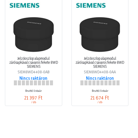
Jelzőoszlop alapmodul
Jelzőoszlop alapmodul
zárósapkával csavaros fekete 8WD
zárósapkával csavaros fekete 8WD
SIEMENS
SIEMENS
SIEM8WD4408-0AB
SIEM8WD4408-0AA
Nincs raktáron
Nincs raktáron
Bruttó listaár
Bruttó listaár
21 397 Ft
21 674 Ft
/ db
/ db