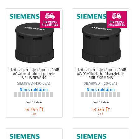
Ingyenes
Ingyenes
kiszállítás
kiszállítás
Jelzőoszlop hangjelzőmodul 102dB
Jelzőoszlop hangjelzőmodul 102dB
AC változtatható hang fekete
AC/DC változtatható hang fekete
SIRIUS SIEMENS
SIRIUS SIEMENS
SIEM8WD4450-0EA2
SIEM8WD4420-0EA2
Nincs raktáron
Nincs raktáron
Bruttó listaár
Bruttó listaár
59 195 Ft
53 336 Ft
/ db
/ db