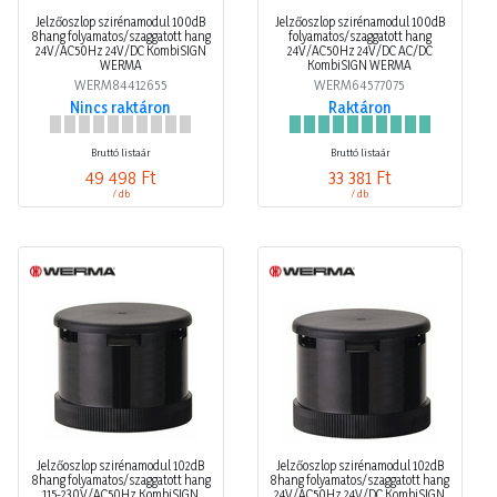
Jelzőoszlop szirénamodul 100dB
Jelzőoszlop szirénamodul 100dB
8hang folyamatos/szaggatott hang
folyamatos/szaggatott hang
24V/AC50Hz 24V/DC KombiSIGN
24V/AC50Hz 24V/DC AC/DC
WERMA
KombiSIGN WERMA
WERM84412655
WERM64577075
Nincs raktáron
Raktáron
Bruttó listaár
Bruttó listaár
49 498 Ft
33 381 Ft
/ db
/ db
Jelzőoszlop szirénamodul 102dB
Jelzőoszlop szirénamodul 102dB
8hang folyamatos/szaggatott hang
8hang folyamatos/szaggatott hang
115-230V/AC50Hz KombiSIGN
24V/AC50Hz 24V/DC KombiSIGN