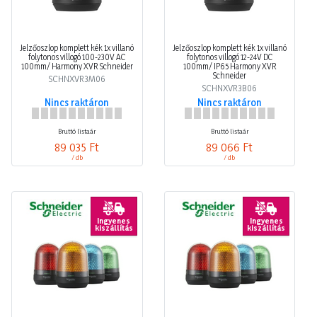
Jelzőoszlop komplett kék 1x villanó
Jelzőoszlop komplett kék 1x villanó
folytonos villogó 100-230V AC
folytonos villogó 12-24V DC
100mm/ Harmony XVR Schneider
100mm/ IP65 Harmony XVR
Schneider
SCHNXVR3M06
SCHNXVR3B06
Nincs raktáron
Nincs raktáron
Bruttó listaár
Bruttó listaár
89 035 Ft
89 066 Ft
/ db
/ db
Ingyenes
Ingyenes
kiszállítás
kiszállítás