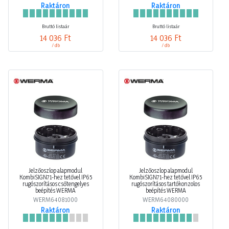
Raktáron
Raktáron
Bruttó listaár
Bruttó listaár
14 036 Ft
14 036 Ft
/ db
/ db
Jelzőoszlop alapmodul
Jelzőoszlop alapmodul
KombiSIGN71-hez tetővel IP65
KombiSIGN71-hez tetővel IP65
rugószorításos csőtengelyes
rugószorításos tartókonzolos
beépítés WERMA
beépítés WERMA
WERM64081000
WERM64080000
Raktáron
Raktáron