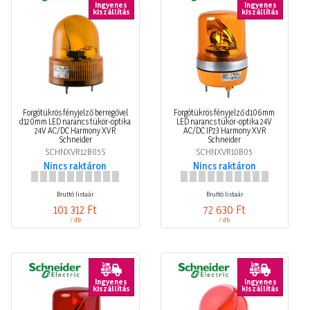
Ingyenes
Ingyenes
kiszállítás
kiszállítás
Forgótükrös fényjelző berregővel
Forgótükrös fényjelző d106mm
d120mm LED narancs tükör-optika
LED narancs tükör-optika 24V
24V AC/DC Harmony XVR
AC/DC IP23 Harmony XVR
Schneider
Schneider
SCHNXVR12B05S
SCHNXVR10B05
Nincs raktáron
Nincs raktáron
Bruttó listaár
Bruttó listaár
101 312 Ft
72 630 Ft
/ db
/ db
Ingyenes
Ingyenes
kiszállítás
kiszállítás