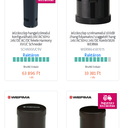
kiszállítás
Jelzőoszlop hangjelzőmodul
Jelzőoszlop szirénamodul 100dB
konfigurálható 24V/AC50Hz
2hang folyamatos/szaggatott hang
24V/DC AC/DC fekete Harmony
24V/AC50Hz 24V/DC KombiSIGN
XVUC Schneider
WERMA
SCHNXVUC9V
WERM64587075
Raktáron
Raktáron
Bruttó listaár
Bruttó listaár
63 896 Ft
33 381 Ft
/ db
/ db
Ingyenes
kiszállítás