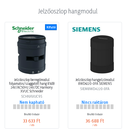
Jelzőoszlop hangmodul
Kifutó
Jelzőoszlop berregőmodul
Jelzőoszlop hangjelzőmodul
folyamatos/szaggatott hang 85dB
8WD4220-0FA SIEMENS
24V/AC50Hz 24V/DC Harmony
SIEM8WD4220-0FA
XVUC Schneider
SCHNXVUC9S
Nem kapható
Nincs raktáron
Bruttó listaár
Bruttó listaár
33 633 Ft
36 688 Ft
/ db
/ db