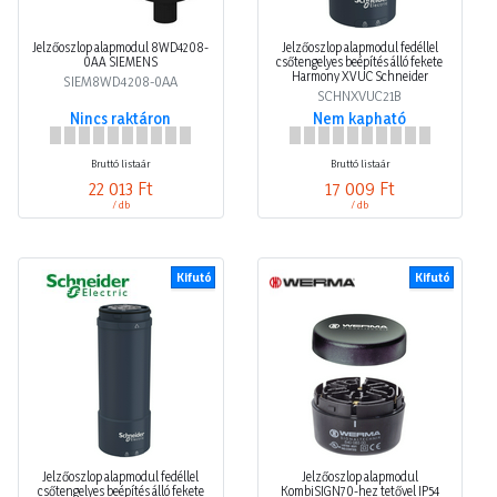
Jelzőoszlop alapmodul 8WD4208-
Jelzőoszlop alapmodul fedéllel
0AA SIEMENS
csőtengelyes beépítés álló fekete
Harmony XVUC Schneider
SIEM8WD4208-0AA
SCHNXVUC21B
Nincs raktáron
Nem kapható
Bruttó listaár
Bruttó listaár
22 013 Ft
17 009 Ft
/ db
/ db
Kifutó
Kifutó
Jelzőoszlop alapmodul fedéllel
Jelzőoszlop alapmodul
csőtengelyes beépítés álló fekete
KombiSIGN70-hez tetővel IP54