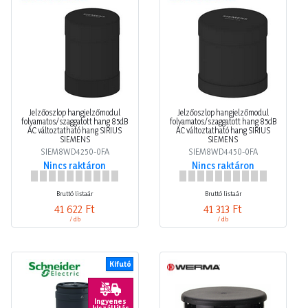
Jelzőoszlop hangjelzőmodul
Jelzőoszlop hangjelzőmodul
folyamatos/szaggatott hang 85dB
folyamatos/szaggatott hang 85dB
AC változtatható hang SIRIUS
AC változtatható hang SIRIUS
SIEMENS
SIEMENS
SIEM8WD4250-0FA
SIEM8WD4450-0FA
Nincs raktáron
Nincs raktáron
Bruttó listaár
Bruttó listaár
41 622 Ft
41 313 Ft
/ db
/ db
Kifutó
Ingyenes