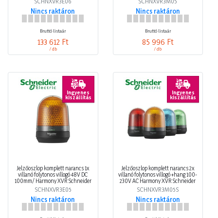
SCHNXVR3E06
SCHNXVR3M05
Nincs raktáron
Nincs raktáron
Bruttó listaár
Bruttó listaár
133 612 Ft
85 996 Ft
/ db
/ db
Ingyenes
Ingyenes
kiszállítás
kiszállítás
Jelzőoszlop komplett narancs 1x
Jelzőoszlop komplett narancs 2x
villanó folytonos villogó 48V DC
villanó folytonos villogó +hang 100-
100mm/ Harmony XVR Schneider
230V AC Harmony XVR Schneider
SCHNXVR3E05
SCHNXVR3M05S
Nincs raktáron
Nincs raktáron