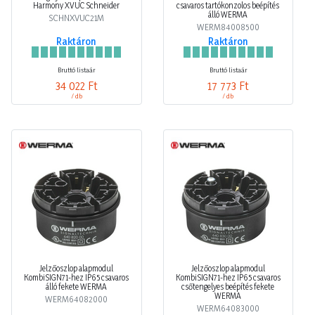
Harmony XVUC Schneider
csavaros tartókonzolos beépítés
álló WERMA
SCHNXVUC21M
WERM84008500
Raktáron
Raktáron
Bruttó listaár
Bruttó listaár
34 022 Ft
17 773 Ft
/ db
/ db
Jelzőoszlop alapmodul
Jelzőoszlop alapmodul
KombiSIGN71-hez IP65 csavaros
KombiSIGN71-hez IP65 csavaros
álló fekete WERMA
csőtengelyes beépítés fekete
WERMA
WERM64082000
WERM64083000