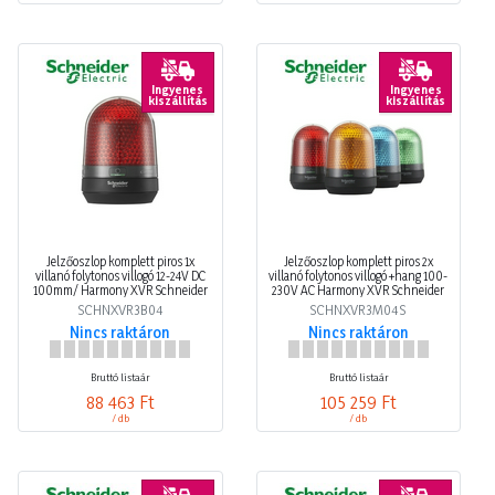
Ingyenes
Ingyenes
kiszállítás
kiszállítás
Jelzőoszlop komplett piros 1x
Jelzőoszlop komplett piros 2x
villanó folytonos villogó 12-24V DC
villanó folytonos villogó +hang 100-
100mm/ Harmony XVR Schneider
230V AC Harmony XVR Schneider
SCHNXVR3B04
SCHNXVR3M04S
Nincs raktáron
Nincs raktáron
Bruttó listaár
Bruttó listaár
88 463 Ft
105 259 Ft
/ db
/ db