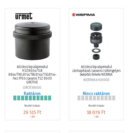
Jelzőoszlop alapmodul
Jelzőoszlop alapmodul
KSZ860x/TLB
zárósapkával csavaros csőtengelyes
88xx/TWL871x/TBL87xx/TSG87xx-
beépítés fekete WERMA
hez IP65 csavaros TSZ 8600
WERM84500000
GROTHE
GROT38600
Raktáron
Nincs raktáron
Bruttó listaár
Bruttó listaár
29 515 Ft
18 079 Ft
/ db
/ db