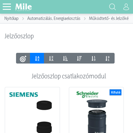
Nyitólap
Automatizálás, Energiaelosztás
Működtető- és Jelzőkész
Jelzőoszlop
Jelzőoszlop csatlakozómodul
Kifutó