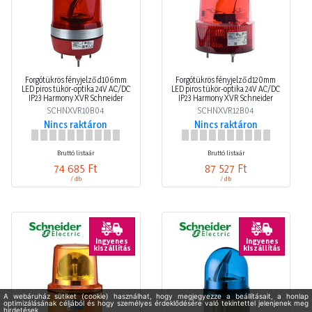
Forgótükrös fényjelző d106mm
Forgótükrös fényjelző d120mm
LED piros tükör-optika 24V AC/DC
LED piros tükör-optika 24V AC/DC
IP23 Harmony XVR Schneider
IP23 Harmony XVR Schneider
SCHNXVR10B04
SCHNXVR12B04
Nincs raktáron
Nincs raktáron
Bruttó listaár
Bruttó listaár
74 685 Ft
87 527 Ft
/ db
/ db
Ingyenes
Ingyenes
kiszállítás
kiszállítás