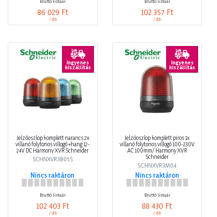
Bruttó listaár
Bruttó listaár
86 029 Ft
102 357 Ft
/ db
/ db
Ingyenes
Ingyenes
kiszállítás
kiszállítás
Jelzőoszlop komplett narancs 2x
Jelzőoszlop komplett piros 1x
villanó folytonos villogó +hang 12-
villanó folytonos villogó 100-230V
24V DC Harmony XVR Schneider
AC 100mm/ Harmony XVR
Schneider
SCHNXVR3B05S
SCHNXVR3M04
Nincs raktáron
Nincs raktáron
Bruttó listaár
Bruttó listaár
102 403 Ft
88 430 Ft
/ db
/ db