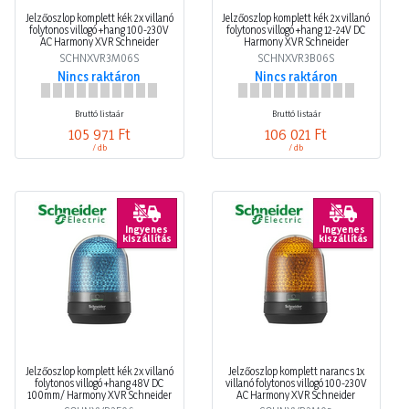
Jelzőoszlop komplett kék 2x villanó
Jelzőoszlop komplett kék 2x villanó
folytonos villogó +hang 100-230V
folytonos villogó +hang 12-24V DC
AC Harmony XVR Schneider
Harmony XVR Schneider
SCHNXVR3M06S
SCHNXVR3B06S
Nincs raktáron
Nincs raktáron
Bruttó listaár
Bruttó listaár
105 971 Ft
106 021 Ft
/ db
/ db
Ingyenes
Ingyenes
kiszállítás
kiszállítás
Jelzőoszlop komplett kék 2x villanó
Jelzőoszlop komplett narancs 1x
folytonos villogó +hang 48V DC
villanó folytonos villogó 100-230V
100mm/ Harmony XVR Schneider
AC Harmony XVR Schneider