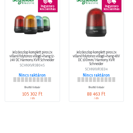
Ingyenes
Ingyenes
kiszállítás
kiszállítás
Jelzőoszlop komplett piros 2x
Jelzőoszlop komplett piros 2x
villanó folytonos villogó +hang 12-
villanó folytonos villogó +hang 48V
24V DC Harmony XVR Schneider
DC 100mm/ Harmony XVR
Schneider
SCHNXVR3B04S
SCHNXVR3E04
Nincs raktáron
Nincs raktáron
Bruttó listaár
Bruttó listaár
105 302 Ft
88 463 Ft
/ db
/ db