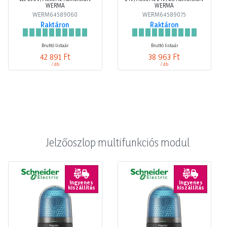
WERMA
WERMA
WERM64589060
WERM64589075
Raktáron
Raktáron
Bruttó listaár
Bruttó listaár
42 891 Ft
38 963 Ft
/ db
/ db
Jelzőoszlop multifunkciós modul
Ingyenes
Ingyenes
kiszállítás
kiszállítás