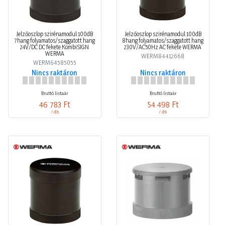
Jelzőoszlop szirénamodul 100dB
Jelzőoszlop szirénamodul 100dB
7hang folyamatos/szaggatott hang
8hang folyamatos/szaggatott hang
24V/DC DC fekete KombiSIGN
230V/AC50Hz AC fekete WERMA
WERMA
WERM84412668
WERM64585055
Nincs raktáron
Nincs raktáron
Bruttó listaár
Bruttó listaár
46 783 Ft
54 498 Ft
/ db
/ db