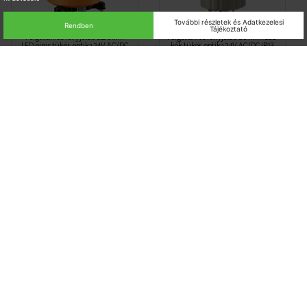
Forgótükrös fényjelző d130mm
Forgótükrös fényjelző d84mm LED
LED piros tükör-optika 24V AC/DC
kék tükör-optika 24V AC/DC IP23
IP66 Harmony XVR Schneider
Harmony XVR Schneider
SCHNXVR13B04L
SCHNXVR08B06
Nincs raktáron
Nincs raktáron
Bruttó listaár
Bruttó listaár
114 879 Ft
102 307 Ft
/ db
/ db
Ingyenes
Ingyenes
kiszállítás
kiszállítás
Forgótükrös fényjelző d84mm LED
Forgótükrös fényjelző rezgésálló