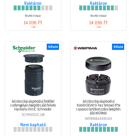
Raktáron
Raktáron
Bruttó listaár
Bruttó listaár
14 036 Ft
14 036 Ft
/ db
/ db
Kifutó
Kifutó
Jelzőoszlop alapmodul fedéllel
Jelzőoszlop alapmodul
csőtengelyes beépítés álló fekete
KombiSIGN70-hez tetővel IP54
Harmony XVUC Schneider
csavaros tartókonzolos beépítés
álló WERMA
SCHNXVUC21B
WERM84008500
Nem kapható
Raktáron