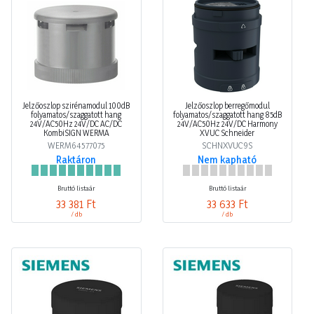
Jelzőoszlop szirénamodul 100dB
Jelzőoszlop berregőmodul
folyamatos/szaggatott hang
folyamatos/szaggatott hang 85dB
24V/AC50Hz 24V/DC AC/DC
24V/AC50Hz 24V/DC Harmony
KombiSIGN WERMA
XVUC Schneider
WERM64577075
SCHNXVUC9S
Raktáron
Nem kapható
Bruttó listaár
Bruttó listaár
33 381 Ft
33 633 Ft
/ db
/ db