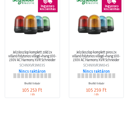
Ingyenes
Ingyenes
kiszállítás
kiszállítás
Jelzőoszlop komplett zöld 2x
Jelzőoszlop komplett piros 2x
villanó folytonos villogó +hang 100-
villanó folytonos villogó +hang 100-
230V AC Harmony XVR Schneider
230V AC Harmony XVR Schneider
SCHNXVR3M03S
SCHNXVR3M04S
Nincs raktáron
Nincs raktáron
Bruttó listaár
Bruttó listaár
105 253 Ft
105 259 Ft
/ db
/ db