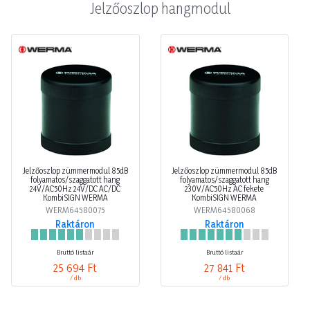
Jelzőoszlop hangmodul
Jelzőoszlop zümmermodul 85dB
Jelzőoszlop zümmermodul 85dB
folyamatos/szaggatott hang
folyamatos/szaggatott hang
24V/AC50Hz 24V/DC AC/DC
230V/AC50Hz AC fekete
KombiSIGN WERMA
KombiSIGN WERMA
WERM64580075
WERM64580068
Raktáron
Raktáron
Bruttó listaár
Bruttó listaár
25 694 Ft
27 841 Ft
/ db
/ db