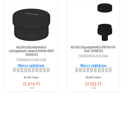
Jelzőoszlop alapmodul
Jelzőoszlop alapmodul 8WD4208-
zárósapkával csavaros fekete 8WD
0AA SIEMENS
SIEMENS
SIEM8WD4208-0AA
SIEM8WD4408-0AA
Nincs raktáron
Nincs raktáron
Bruttó listaár
Bruttó listaár
21 674 Ft
22 013 Ft
/ db
/ db