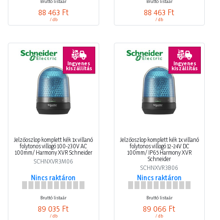
Bruttó listaár
Bruttó listaár
88 463 Ft
88 463 Ft
/ db
/ db
Ingyenes
Ingyenes
kiszállítás
kiszállítás
Jelzőoszlop komplett kék 1x villanó
Jelzőoszlop komplett kék 1x villanó
folytonos villogó 100-230V AC
folytonos villogó 12-24V DC
100mm/ Harmony XVR Schneider
100mm/ IP65 Harmony XVR
Schneider
SCHNXVR3M06
SCHNXVR3B06
Nincs raktáron
Nincs raktáron
Bruttó listaár
Bruttó listaár
89 035 Ft
89 066 Ft
/ db
/ db