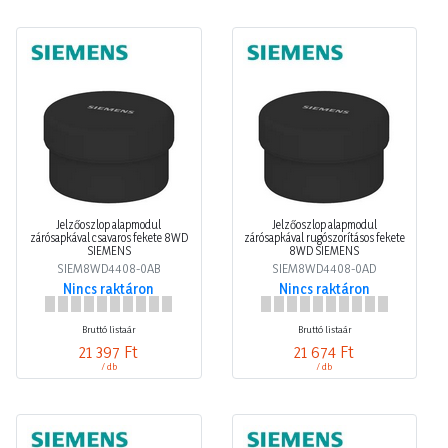
Jelzőoszlop alapmodul
Jelzőoszlop alapmodul
zárósapkával csavaros fekete 8WD
zárósapkával rugószorításos fekete
SIEMENS
8WD SIEMENS
SIEM8WD4408-0AB
SIEM8WD4408-0AD
Nincs raktáron
Nincs raktáron
Bruttó listaár
Bruttó listaár
21 397 Ft
21 674 Ft
/ db
/ db