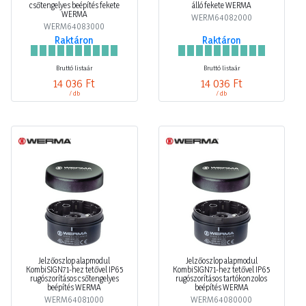
csőtengelyes beépítés fekete
álló fekete WERMA
WERMA
WERM64082000
WERM64083000
Raktáron
Raktáron
Bruttó listaár
Bruttó listaár
14 036 Ft
14 036 Ft
/ db
/ db
Jelzőoszlop alapmodul
Jelzőoszlop alapmodul
KombiSIGN71-hez tetővel IP65
KombiSIGN71-hez tetővel IP65
rugószorításos csőtengelyes
rugószorításos tartókonzolos
beépítés WERMA
beépítés WERMA
WERM64081000
WERM64080000