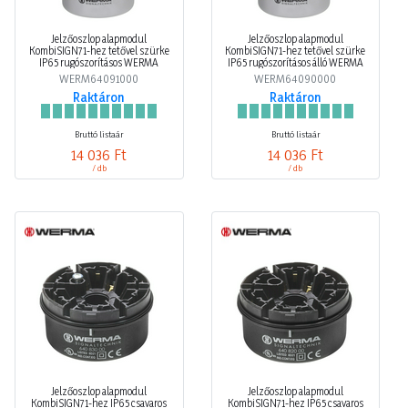
Jelzőoszlop alapmodul
Jelzőoszlop alapmodul
KombiSIGN71-hez tetővel szürke
KombiSIGN71-hez tetővel szürke
IP65 rugószorításos WERMA
IP65 rugószorításos álló WERMA
WERM64091000
WERM64090000
Raktáron
Raktáron
Bruttó listaár
Bruttó listaár
14 036 Ft
14 036 Ft
/ db
/ db
Jelzőoszlop alapmodul
Jelzőoszlop alapmodul
KombiSIGN71-hez IP65 csavaros
KombiSIGN71-hez IP65 csavaros