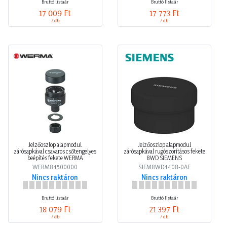
Bruttó listaár
Bruttó listaár
17 009 Ft
17 773 Ft
/ db
/ db
Jelzőoszlop alapmodul
Jelzőoszlop alapmodul
zárósapkával csavaros csőtengelyes
zárósapkával rugószorításos fekete
beépítés fekete WERMA
8WD SIEMENS
WERM84500000
SIEM8WD4408-0AE
Nincs raktáron
Nincs raktáron
Bruttó listaár
Bruttó listaár
18 079 Ft
21 397 Ft
/ db
/ db