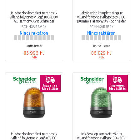
Jelzőoszlop komplett narancs 1x
Jelzőoszlop komplett sárga 1x
villanó folytonos villogó 100-230V
villanó folytonos villogó 12-24V DC
AC Harmony XVR Schneider
100mm/ Harmony XVR Schneider
SCHNXVR3M05
SCHNXVR3B05
Nincs raktáron
Nincs raktáron
Bruttó listaár
Bruttó listaár
85 996 Ft
86 029 Ft
/ db
/ db
Ingyenes
Ingyenes
kiszállítás
kiszállítás
Jelzőoszlop komplett narancs 1x
Jelzőoszlop komplett zöld 1x
villanó folytonos villogó 48V DC
villanó folytonos villogó 100-230V