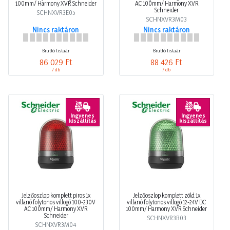
100mm/ Harmony XVR Schneider
AC 100mm/ Harmony XVR
Schneider
SCHNXVR3E05
SCHNXVR3M03
Nincs raktáron
Nincs raktáron
Bruttó listaár
Bruttó listaár
86 029 Ft
88 426 Ft
/ db
/ db
Ingyenes
Ingyenes
kiszállítás
kiszállítás
Jelzőoszlop komplett piros 1x
Jelzőoszlop komplett zöld 1x
villanó folytonos villogó 100-230V
villanó folytonos villogó 12-24V DC
AC 100mm/ Harmony XVR
100mm/ Harmony XVR Schneider
Schneider
SCHNXVR3B03
SCHNXVR3M04