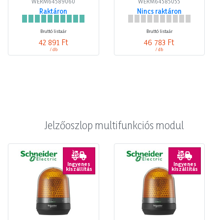
WERM64589060
WERM64585055
Raktáron
Nincs raktáron
Bruttó listaár
Bruttó listaár
42 891 Ft
46 783 Ft
/ db
/ db
Jelzőoszlop multifunkciós modul
Ingyenes
Ingyenes
kiszállítás
kiszállítás