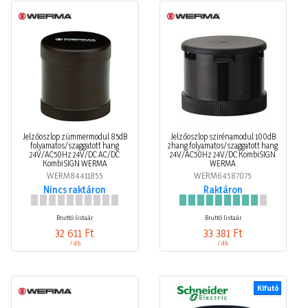
Jelzőoszlop zümmermodul 85dB
Jelzőoszlop szirénamodul 100dB
folyamatos/szaggatott hang
2hang folyamatos/szaggatott hang
24V/AC50Hz 24V/DC AC/DC
24V/AC50Hz 24V/DC KombiSIGN
KombiSIGN WERMA
WERMA
WERM84411855
WERM64587075
Nincs raktáron
Raktáron
Bruttó listaár
Bruttó listaár
32 611 Ft
33 381 Ft
/ db
/ db
Kifutó