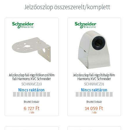
Jelzőoszlop összeszerelt/komplett
Jelzőoszlop fali rögzítőkonzol fém
Jelzőoszlop fali rögzítőtalp fém
fali Harmony XVC Schneider
Harmony XVC Schneider
SCHNXVCZ23
SCHNXVCZ31
Nincs raktáron
Nincs raktáron
Bruttó listaár
Bruttó listaár
6 727 Ft
14 059 Ft
/ db
/ db