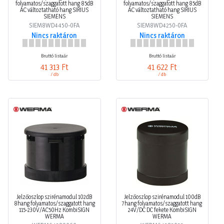
folyamatos/szaggatott hang 85dB
folyamatos/szaggatott hang 85dB
AC változtatható hang SIRIUS
AC változtatható hang SIRIUS
SIEMENS
SIEMENS
SIEM8WD4450-0FA
SIEM8WD4250-0FA
Nincs raktáron
Nincs raktáron
Bruttó listaár
Bruttó listaár
41 313 Ft
41 622 Ft
/ db
/ db
Jelzőoszlop szirénamodul 102dB
Jelzőoszlop szirénamodul 100dB
8hang folyamatos/szaggatott hang
7hang folyamatos/szaggatott hang
115-230V/AC50Hz KombiSIGN
24V/DC DC fekete KombiSIGN
WERMA
WERMA