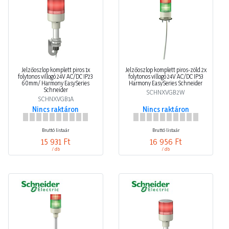
Jelzőoszlop komplett piros 1x
Jelzőoszlop komplett piros-zöld 2x
folytonos villogó 24V AC/DC IP23
folytonos villogó 24V AC/DC IP53
60mm/ Harmony EasySeries
Harmony EasySeries Schneider
Schneider
SCHNXVGB2W
SCHNXVGB1A
Nincs raktáron
Nincs raktáron
Bruttó listaár
Bruttó listaár
15 931 Ft
16 956 Ft
/ db
/ db