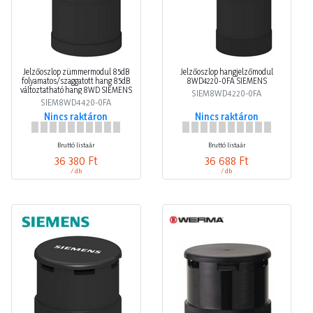
Jelzőoszlop zümmermodul 85dB
Jelzőoszlop hangjelzőmodul
folyamatos/szaggatott hang 85dB
8WD4220-0FA SIEMENS
változtatható hang 8WD SIEMENS
SIEM8WD4220-0FA
SIEM8WD4420-0FA
Nincs raktáron
Nincs raktáron
Bruttó listaár
Bruttó listaár
36 380 Ft
36 688 Ft
/ db
/ db