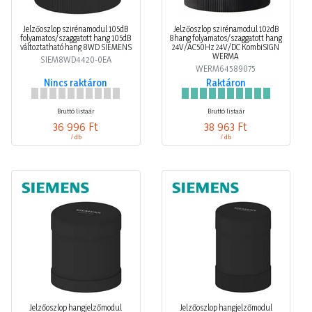
Jelzőoszlop szirénamodul 105dB
Jelzőoszlop szirénamodul 102dB
folyamatos/szaggatott hang 105dB
8hang folyamatos/szaggatott hang
változtatható hang 8WD SIEMENS
24V/AC50Hz 24V/DC KombiSIGN
WERMA
SIEM8WD4420-0EA
WERM64589075
Nincs raktáron
Raktáron
Bruttó listaár
Bruttó listaár
36 996 Ft
38 963 Ft
/ db
/ db
Jelzőoszlop hangjelzőmodul
Jelzőoszlop hangjelzőmodul