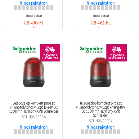
Nincs raktáron
Nincs raktáron
Bruttó listaár
Bruttó listaár
88 430 Ft
88 461 Ft
/ db
/ db
Ingyenes
Ingyenes
kiszállítás
kiszállítás
Jelzőoszlop komplett piros 1x
Jelzőoszlop komplett piros 2x
villanó folytonos villogó 12-24V DC
villanó folytonos villogó +hang 48V
100mm/ Harmony XVR Schneider
DC 100mm/ Harmony XVR
Schneider
SCHNXVR3B04
SCHNXVR3E04
Nincs raktáron
Nincs raktáron