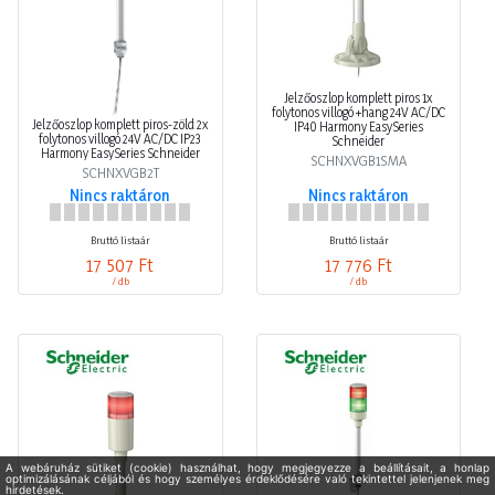
Jelzőoszlop komplett piros 1x
folytonos villogó +hang 24V AC/DC
Jelzőoszlop komplett piros-zöld 2x
IP40 Harmony EasySeries
folytonos villogó 24V AC/DC IP23
Schneider
Harmony EasySeries Schneider
SCHNXVGB1SMA
SCHNXVGB2T
Nincs raktáron
Nincs raktáron
Bruttó listaár
Bruttó listaár
17 507 Ft
17 776 Ft
/ db
/ db