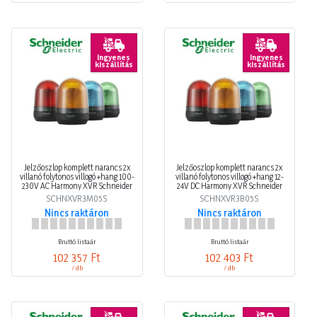
Ingyenes
Ingyenes
kiszállítás
kiszállítás
Jelzőoszlop komplett narancs 2x
Jelzőoszlop komplett narancs 2x
villanó folytonos villogó +hang 100-
villanó folytonos villogó +hang 12-
230V AC Harmony XVR Schneider
24V DC Harmony XVR Schneider
SCHNXVR3M05S
SCHNXVR3B05S
Nincs raktáron
Nincs raktáron
Bruttó listaár
Bruttó listaár
102 357 Ft
102 403 Ft
/ db
/ db