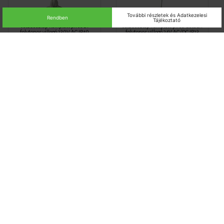
Jelzőoszlop komplett piros 1x
Jelzőoszlop komplett piros-zöld 2x
folytonos villogó 230V AC IP40
folytonos villogó 24V AC/DC IP23
Harmony EasySeries Schneider
Harmony EasySeries Schneider
SCHNXVGM1MA
SCHNXVGB2
Nincs raktáron
Nincs raktáron
Bruttó listaár
Bruttó listaár
17 776 Ft
18 052 Ft
/ db
/ db
Jelzőoszlop komplett piros-zöld 2x
Jelzőoszlop komplett piros-