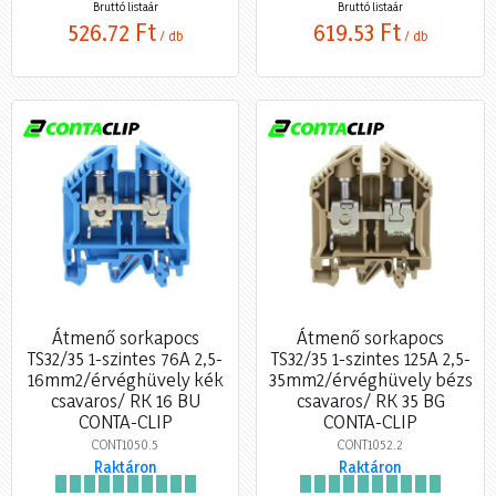
Bruttó listaár
Bruttó listaár
526,72 Ft
619,53 Ft
/ db
/ db
Átmenő sorkapocs
Átmenő sorkapocs
TS32/35 1-szintes 76A 2,5-
TS32/35 1-szintes 125A 2,5-
16mm2/érvéghüvely kék
35mm2/érvéghüvely bézs
csavaros/ RK 16 BU
csavaros/ RK 35 BG
CONTA-CLIP
CONTA-CLIP
CONT1050.5
CONT1052.2
Raktáron
Raktáron