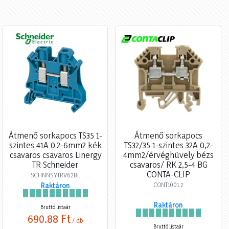
Átmenő sorkapocs TS35 1-
Átmenő sorkapocs
szintes 41A 0.2-6mm2 kék
TS32/35 1-szintes 32A 0,2-
csavaros csavaros Linergy
4mm2/érvéghüvely bézs
TR Schneider
csavaros/ RK 2,5-4 BG
CONTA-CLIP
SCHNNSYTRV62BL
CONT1001.2
Raktáron
Raktáron
Bruttó listaár
690,88 Ft
/ db
Bruttó listaár