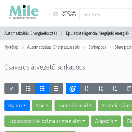
Kategórián
belül keres
Automatizálás, Energiaelosztás
Épületintelligencia, Megújuló energiák
Nyitólap
Automatizálás, Energiaelosztás
Sorkapocs
Sínre pat
Csavaros átvezető sorkapocs
Gyártó
Szín
Szerelési mód
Szintek száma
Kapocspozíciók száma szintenként
Alapszín
El