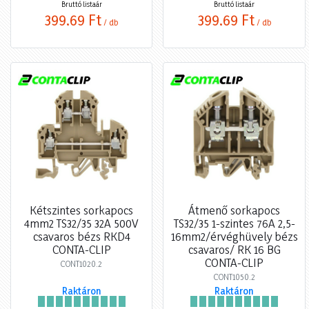
Bruttó listaár
Bruttó listaár
399,69 Ft
399,69 Ft
/ db
/ db
Kétszintes sorkapocs
Átmenő sorkapocs
4mm2 TS32/35 32A 500V
TS32/35 1-szintes 76A 2,5-
csavaros bézs RKD4
16mm2/érvéghüvely bézs
CONTA-CLIP
csavaros/ RK 16 BG
CONTA-CLIP
CONT1020.2
CONT1050.2
Raktáron
Raktáron