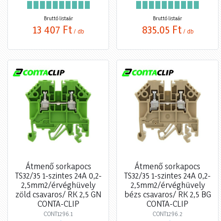
Bruttó listaár
Bruttó listaár
13 407 Ft
835,05 Ft
/ db
/ db
Átmenő sorkapocs
Átmenő sorkapocs
TS32/35 1-szintes 24A 0,2-
TS32/35 1-szintes 24A 0,2-
2,5mm2/érvéghüvely
2,5mm2/érvéghüvely
zöld csavaros/ RK 2,5 GN
bézs csavaros/ RK 2,5 BG
CONTA-CLIP
CONTA-CLIP
CONT1296.1
CONT1296.2