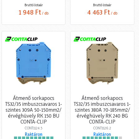
Bruttó listaár
Bruttó listaár
1 948 Ft
4 463 Ft
/ db
/ db
Átmenő sorkapocs
Átmenő sorkapocs
TS32/35 imbuszcsavaros 1-
TS32/35 imbuszcsavaros 1-
szintes 309A 50-150mm2/
szintes 380A 70-185mm2/
érvéghüvely RK 150 BU
érvéghüvely RK 240 BG
CONTA-CLIP
CONTA-CLIP
CONT1124.5
CONT1126.2
Raktáron
Raktáron