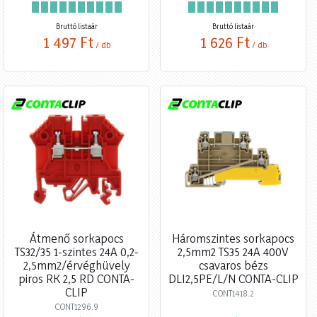
Bruttó listaár
Bruttó listaár
1 497 Ft
1 626 Ft
/ db
/ db
Átmenő sorkapocs
Háromszintes sorkapocs
TS32/35 1-szintes 24A 0,2-
2,5mm2 TS35 24A 400V
2,5mm2/érvéghüvely
csavaros bézs
piros RK 2,5 RD CONTA-
DLI2,5PE/L/N CONTA-CLIP
CLIP
CONT1418.2
CONT1296.9