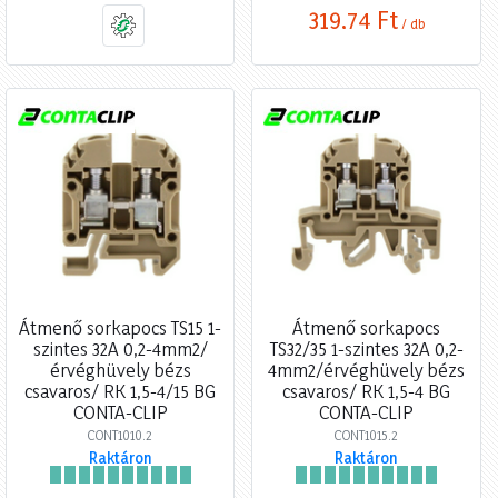
319,74 Ft
/ db
Átmenő sorkapocs TS15 1-
Átmenő sorkapocs
szintes 32A 0,2-4mm2/
TS32/35 1-szintes 32A 0,2-
érvéghüvely bézs
4mm2/érvéghüvely bézs
csavaros/ RK 1,5-4/15 BG
csavaros/ RK 1,5-4 BG
CONTA-CLIP
CONTA-CLIP
CONT1010.2
CONT1015.2
Raktáron
Raktáron