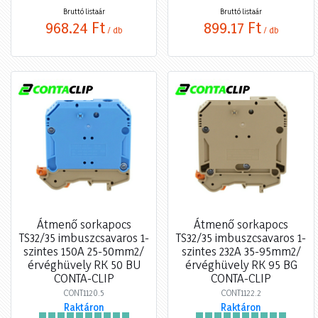
Bruttó listaár
Bruttó listaár
968,24 Ft
899,17 Ft
/ db
/ db
Átmenő sorkapocs
Átmenő sorkapocs
TS32/35 imbuszcsavaros 1-
TS32/35 imbuszcsavaros 1-
szintes 150A 25-50mm2/
szintes 232A 35-95mm2/
érvéghüvely RK 50 BU
érvéghüvely RK 95 BG
CONTA-CLIP
CONTA-CLIP
CONT1120.5
CONT1122.2
Raktáron
Raktáron