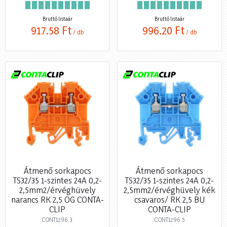
Bruttó listaár
Bruttó listaár
917,58 Ft
996,20 Ft
/ db
/ db
Átmenő sorkapocs
Átmenő sorkapocs
TS32/35 1-szintes 24A 0,2-
TS32/35 1-szintes 24A 0,2-
2,5mm2/érvéghüvely
2,5mm2/érvéghüvely kék
narancs RK 2,5 OG CONTA-
csavaros/ RK 2,5 BU
CLIP
CONTA-CLIP
CONT1296.3
CONT1296.5