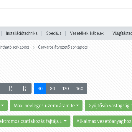
Installációtechnika
Speciális
Vezetékek, kábelek
Világításte
tintható sorkapocs
Csavaros átvezető sorkapocs
40
80
120
160
Max. névleges üzemi áram Ie
Gyűjtősín vastagság
ektromos csatlakozás fajtája 1.
Alkalmas vezetőanyaghoz