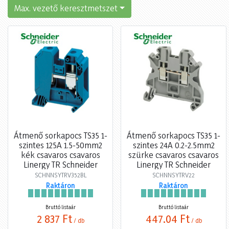
Max. vezető keresztmetszet
Átmenő sorkapocs TS35 1-
Átmenő sorkapocs TS35 1-
szintes 125A 1.5-50mm2
szintes 24A 0.2-2.5mm2
kék csavaros csavaros
szürke csavaros csavaros
Linergy TR Schneider
Linergy TR Schneider
SCHNNSYTRV352BL
SCHNNSYTRV22
Raktáron
Raktáron
Bruttó listaár
Bruttó listaár
2 837 Ft
447,04 Ft
/ db
/ db