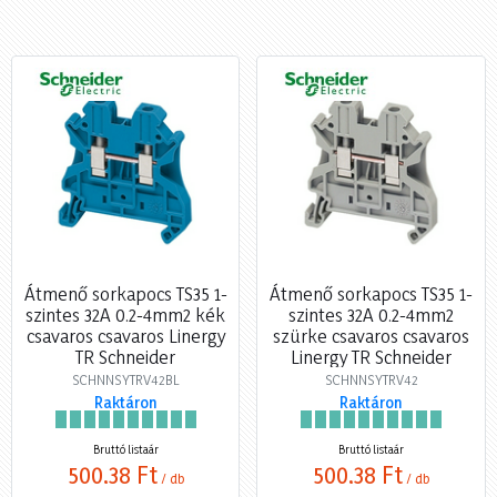
Átmenő sorkapocs TS35 1-
Átmenő sorkapocs TS35 1-
szintes 32A 0.2-4mm2 kék
szintes 32A 0.2-4mm2
csavaros csavaros Linergy
szürke csavaros csavaros
TR Schneider
Linergy TR Schneider
SCHNNSYTRV42BL
SCHNNSYTRV42
Raktáron
Raktáron
Bruttó listaár
Bruttó listaár
500,38 Ft
500,38 Ft
/ db
/ db