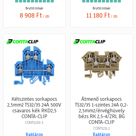
Bruttó listaár
Bruttó listaár
8 908 Ft
11 180 Ft
/ db
/ db
Kétszintes sorkapocs
Átmenő sorkapocs
2,5mm2 TS32/35 24A 500V
TS32/35 1-szintes 24A 0,2-
csavaros kék RKD2,5
2,5mm2/érvéghüvely
CONTA-CLIP
bézs RK 2,5-4/ZRL BG
CONTA-CLIP
CONT1206.5
CONT1211.2
Raktáron
Raktáron