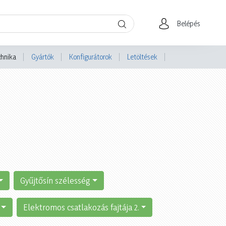
Belépés
chnika
Gyártók
Konfigurátorok
Letöltések
Gyűjtősín szélesség
Elektromos csatlakozás fajtája 2.