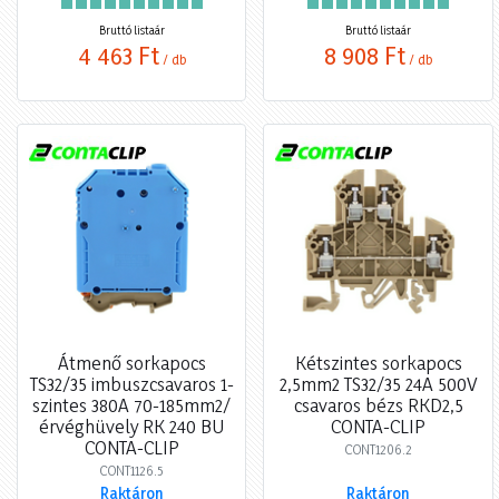
Bruttó listaár
Bruttó listaár
4 463 Ft
8 908 Ft
/ db
/ db
Átmenő sorkapocs
Kétszintes sorkapocs
TS32/35 imbuszcsavaros 1-
2,5mm2 TS32/35 24A 500V
szintes 380A 70-185mm2/
csavaros bézs RKD2,5
érvéghüvely RK 240 BU
CONTA-CLIP
CONTA-CLIP
CONT1206.2
CONT1126.5
Raktáron
Raktáron