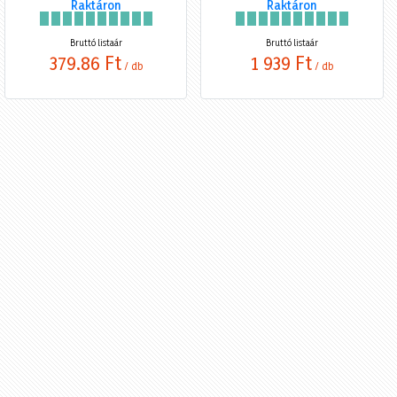
Raktáron
Raktáron
Bruttó listaár
Bruttó listaár
379,86 Ft
1 939 Ft
/ db
/ db