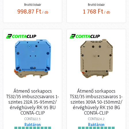
Bruttó listaár
Bruttó listaár
998,87 Ft
1 768 Ft
/ db
/ db
Átmenő sorkapocs
Átmenő sorkapocs
TS32/35 imbuszcsavaros 1-
TS32/35 imbuszcsavaros 1-
szintes 232A 35-95mm2/
szintes 309A 50-150mm2/
érvéghüvely RK 95 BU
érvéghüvely RK 150 BG
CONTA-CLIP
CONTA-CLIP
CONT1122.5
CONT1124.2
Raktáron
Raktáron