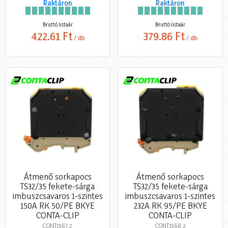
Raktáron
Raktáron
Bruttó listaár
Bruttó listaár
422,61 Ft
379,86 Ft
/ db
/ db
Átmenő sorkapocs
Átmenő sorkapocs
TS32/35 fekete-sárga
TS32/35 fekete-sárga
imbuszcsavaros 1-szintes
imbuszcsavaros 1-szintes
150A RK 50/PE BKYE
232A RK 95/PE BKYE
CONTA-CLIP
CONTA-CLIP
CONT1567.2
CONT1568.2