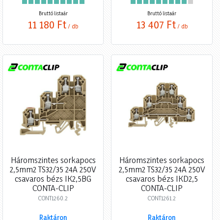
Bruttó listaár
Bruttó listaár
11 180 Ft
13 407 Ft
/ db
/ db
Háromszintes sorkapocs
Háromszintes sorkapocs
2,5mm2 TS32/35 24A 250V
2,5mm2 TS32/35 24A 250V
csavaros bézs IK2,5BG
csavaros bézs IKD2,5
CONTA-CLIP
CONTA-CLIP
CONT1260.2
CONT1261.2
Raktáron
Raktáron