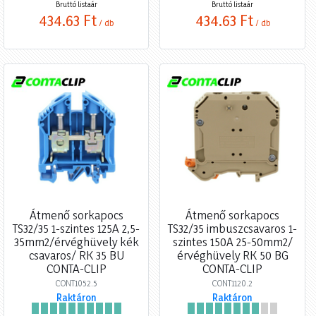
Bruttó listaár
Bruttó listaár
434,63 Ft
434,63 Ft
/ db
/ db
Átmenő sorkapocs
Átmenő sorkapocs
TS32/35 1-szintes 125A 2,5-
TS32/35 imbuszcsavaros 1-
35mm2/érvéghüvely kék
szintes 150A 25-50mm2/
csavaros/ RK 35 BU
érvéghüvely RK 50 BG
CONTA-CLIP
CONTA-CLIP
CONT1052.5
CONT1120.2
Raktáron
Raktáron