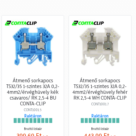
Átmenő sorkapocs
Átmenő sorkapocs
TS32/35 1-szintes 32A 0,2-
TS32/35 1-szintes 32A 0,2-
4mm2/érvéghüvely kék
4mm2/érvéghüvely fehér
csavaros/ RK 2,5-4 BU
RK 2,5-4 WH CONTA-CLIP
CONTA-CLIP
CONT1001.7
CONT1001.5
Raktáron
Raktáron
Bruttó listaár
Bruttó listaár
399,69 Ft
443,99 Ft