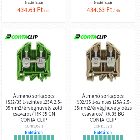
Bruttó listaár
Bruttó listaár
434,63 Ft
434,63 Ft
/ db
/ db
Átmenő sorkapocs
Átmenő sorkapocs
TS32/35 1-szintes 125A 2,5-
TS32/35 1-szintes 125A 2,5-
35mm2/érvéghüvely zöld
35mm2/érvéghüvely bézs
csavaros/ RK 35 GN
csavaros/ RK 35 BG
CONTA-CLIP
CONTA-CLIP
CONT1052.1
CONT1052.2
Raktáron
Raktáron