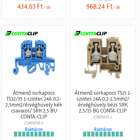
434,63 Ft
968,24 Ft
/ db
/ db
Átmenő sorkapocs
Átmenő sorkapocs TS15 1-
TS32/35 1-szintes 24A 0,2-
szintes 24A 0,2-2,5mm2/
2,5mm2/érvéghüvely kék
érvéghüvely bézs SRK
csavaros/ SRK 2,5 BU
2,5/15 BG CONTA-CLIP
CONTA-CLIP
CONT1035.2
CONT1030.5
Raktáron
Raktáron