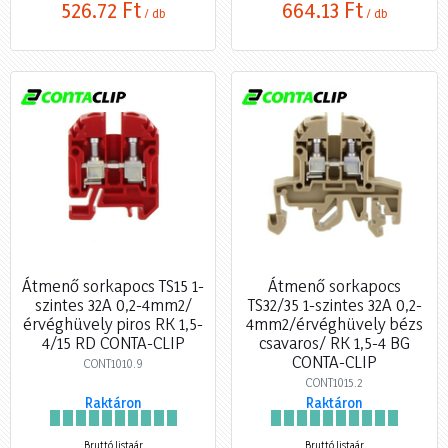
526,72 Ft
664,13 Ft
/ db
/ db
Átmenő sorkapocs TS15 1-
Átmenő sorkapocs
szintes 32A 0,2-4mm2/
TS32/35 1-szintes 32A 0,2-
érvéghüvely piros RK 1,5-
4mm2/érvéghüvely bézs
4/15 RD CONTA-CLIP
csavaros/ RK 1,5-4 BG
CONTA-CLIP
CONT1010.9
CONT1015.2
Raktáron
Raktáron
Bruttó listaár
Bruttó listaár