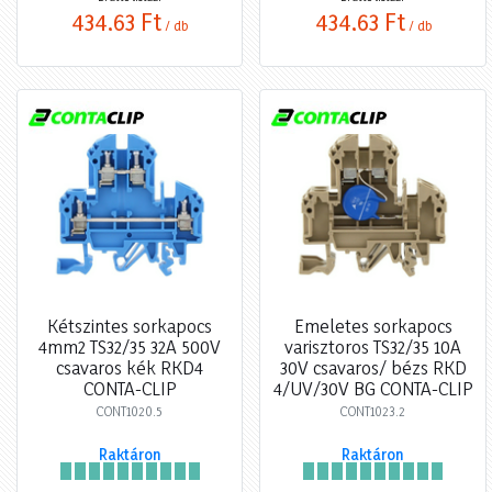
434,63 Ft
434,63 Ft
/ db
/ db
Kétszintes sorkapocs
Emeletes sorkapocs
4mm2 TS32/35 32A 500V
varisztoros TS32/35 10A
csavaros kék RKD4
30V csavaros/ bézs RKD
CONTA-CLIP
4/UV/30V BG CONTA-CLIP
CONT1020.5
CONT1023.2
Raktáron
Raktáron