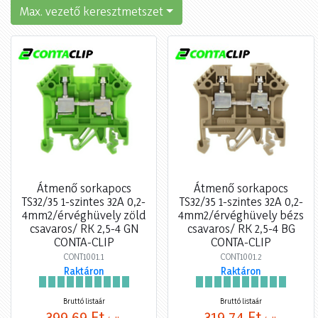
Max. vezető keresztmetszet
Átmenő sorkapocs
Átmenő sorkapocs
TS32/35 1-szintes 32A 0,2-
TS32/35 1-szintes 32A 0,2-
4mm2/érvéghüvely zöld
4mm2/érvéghüvely bézs
csavaros/ RK 2,5-4 GN
csavaros/ RK 2,5-4 BG
CONTA-CLIP
CONTA-CLIP
CONT1001.1
CONT1001.2
Raktáron
Raktáron
Bruttó listaár
Bruttó listaár
399,69 Ft
319,74 Ft