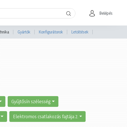
Belépés
chnika
Gyártók
Konfigurátorok
Letöltések
Gyűjtősín szélesség
Elektromos csatlakozás fajtája 2.