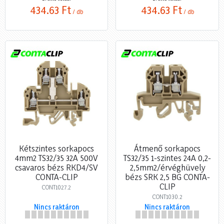
434,63 Ft
434,63 Ft
/ db
/ db
Kétszintes sorkapocs
Átmenő sorkapocs
4mm2 TS32/35 32A 500V
TS32/35 1-szintes 24A 0,2-
csavaros bézs RKD4/SV
2,5mm2/érvéghüvely
CONTA-CLIP
bézs SRK 2,5 BG CONTA-
CLIP
CONT1027.2
CONT1030.2
Nincs raktáron
Nincs raktáron