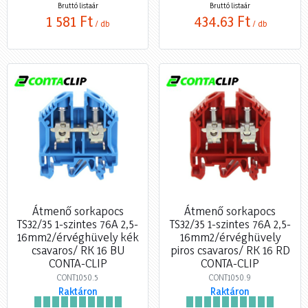
Bruttó listaár
Bruttó listaár
1 581 Ft
434,63 Ft
/ db
/ db
Átmenő sorkapocs
Átmenő sorkapocs
TS32/35 1-szintes 76A 2,5-
TS32/35 1-szintes 76A 2,5-
16mm2/érvéghüvely kék
16mm2/érvéghüvely
csavaros/ RK 16 BU
piros csavaros/ RK 16 RD
CONTA-CLIP
CONTA-CLIP
CONT1050.5
CONT1050.9
Raktáron
Raktáron