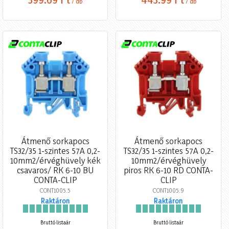
/ db
/ db
Átmenő sorkapocs
Átmenő sorkapocs
TS32/35 1-szintes 57A 0,2-
TS32/35 1-szintes 57A 0,2-
10mm2/érvéghüvely kék
10mm2/érvéghüvely
csavaros/ RK 6-10 BU
piros RK 6-10 RD CONTA-
CONTA-CLIP
CLIP
CONT1005.5
CONT1005.9
Raktáron
Raktáron
Bruttó listaár
Bruttó listaár