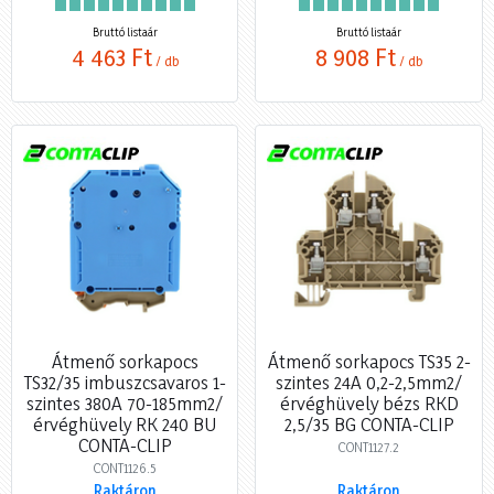
Bruttó listaár
Bruttó listaár
4 463 Ft
8 908 Ft
/ db
/ db
Átmenő sorkapocs
Átmenő sorkapocs TS35 2-
TS32/35 imbuszcsavaros 1-
szintes 24A 0,2-2,5mm2/
szintes 380A 70-185mm2/
érvéghüvely bézs RKD
érvéghüvely RK 240 BU
2,5/35 BG CONTA-CLIP
CONTA-CLIP
CONT1127.2
CONT1126.5
Raktáron
Raktáron