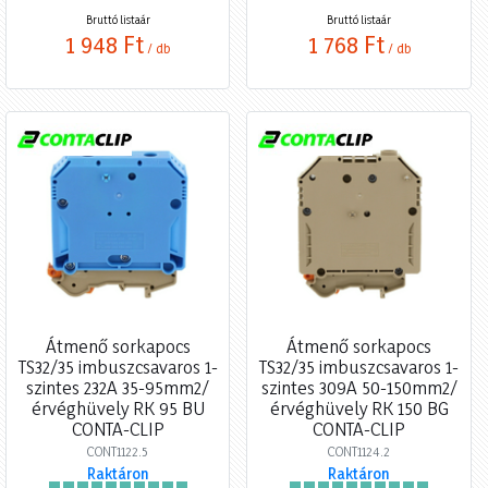
Bruttó listaár
Bruttó listaár
1 948 Ft
1 768 Ft
/ db
/ db
Átmenő sorkapocs
Átmenő sorkapocs
TS32/35 imbuszcsavaros 1-
TS32/35 imbuszcsavaros 1-
szintes 232A 35-95mm2/
szintes 309A 50-150mm2/
érvéghüvely RK 95 BU
érvéghüvely RK 150 BG
CONTA-CLIP
CONTA-CLIP
CONT1122.5
CONT1124.2
Raktáron
Raktáron