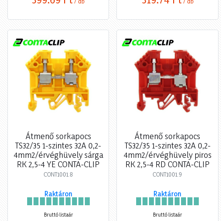
/ db
/ db
Átmenő sorkapocs
Átmenő sorkapocs
TS32/35 1-szintes 32A 0,2-
TS32/35 1-szintes 32A 0,2-
4mm2/érvéghüvely sárga
4mm2/érvéghüvely piros
RK 2,5-4 YE CONTA-CLIP
RK 2,5-4 RD CONTA-CLIP
CONT1001.8
CONT1001.9
Raktáron
Raktáron
Bruttó listaár
Bruttó listaár