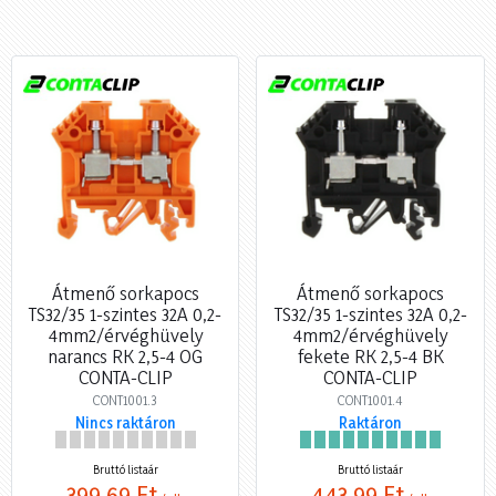
Átmenő sorkapocs
Átmenő sorkapocs
TS32/35 1-szintes 32A 0,2-
TS32/35 1-szintes 32A 0,2-
4mm2/érvéghüvely
4mm2/érvéghüvely
narancs RK 2,5-4 OG
fekete RK 2,5-4 BK
CONTA-CLIP
CONTA-CLIP
CONT1001.3
CONT1001.4
Nincs raktáron
Raktáron
Bruttó listaár
Bruttó listaár
399,69 Ft
443,99 Ft