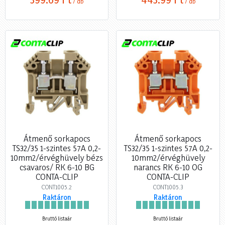
/ db
/ db
Átmenő sorkapocs
Átmenő sorkapocs
TS32/35 1-szintes 57A 0,2-
TS32/35 1-szintes 57A 0,2-
10mm2/érvéghüvely bézs
10mm2/érvéghüvely
csavaros/ RK 6-10 BG
narancs RK 6-10 OG
CONTA-CLIP
CONTA-CLIP
CONT1005.2
CONT1005.3
Raktáron
Raktáron
Bruttó listaár
Bruttó listaár