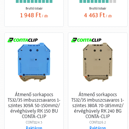
Bruttó listaár
Bruttó listaár
1 948 Ft
4 463 Ft
/ db
/ db
Átmenő sorkapocs
Átmenő sorkapocs
TS32/35 imbuszcsavaros 1-
TS32/35 imbuszcsavaros 1-
szintes 309A 50-150mm2/
szintes 380A 70-185mm2/
érvéghüvely RK 150 BU
érvéghüvely RK 240 BG
CONTA-CLIP
CONTA-CLIP
CONT1124.5
CONT1126.2
Raktáron
Raktáron