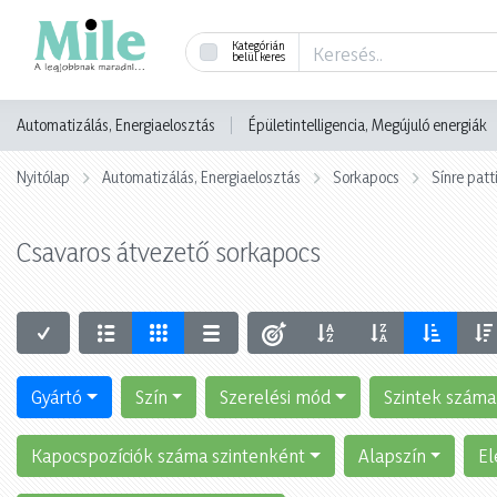
Kategórián
belül keres
Automatizálás, Energiaelosztás
Épületintelligencia, Megújuló energiák
Nyitólap
Automatizálás, Energiaelosztás
Sorkapocs
Sínre pat
Csavaros átvezető sorkapocs
Gyártó
Szín
Szerelési mód
Szintek száma
Kapocspozíciók száma szintenként
Alapszín
El