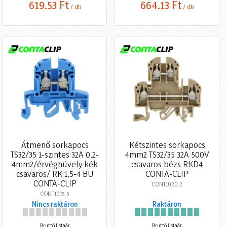
619,53 Ft
664,13 Ft
/ db
/ db
Átmenő sorkapocs
Kétszintes sorkapocs
TS32/35 1-szintes 32A 0,2-
4mm2 TS32/35 32A 500V
4mm2/érvéghüvely kék
csavaros bézs RKD4
csavaros/ RK 1,5-4 BU
CONTA-CLIP
CONTA-CLIP
CONT1020.2
CONT1015.5
Nincs raktáron
Raktáron
Bruttó listaár
Bruttó listaár