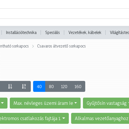
Installációtechnika
Speciális
Vezetékek, kábelek
Világításte
tintható sorkapocs
Csavaros átvezető sorkapocs
40
80
120
160
Max. névleges üzemi áram Ie
Gyűjtősín vastagság
ektromos csatlakozás fajtája 1.
Alkalmas vezetőanyaghoz