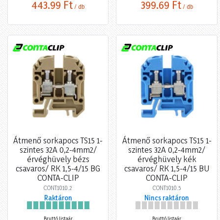
443,99 Ft
399,69 Ft
/ db
/ db
Átmenő sorkapocs TS15 1-
Átmenő sorkapocs TS15 1-
szintes 32A 0,2-4mm2/
szintes 32A 0,2-4mm2/
érvéghüvely bézs
érvéghüvely kék
csavaros/ RK 1,5-4/15 BG
csavaros/ RK 1,5-4/15 BU
CONTA-CLIP
CONTA-CLIP
CONT1010.2
CONT1010.5
Raktáron
Nincs raktáron
Bruttó listaár
Bruttó listaár