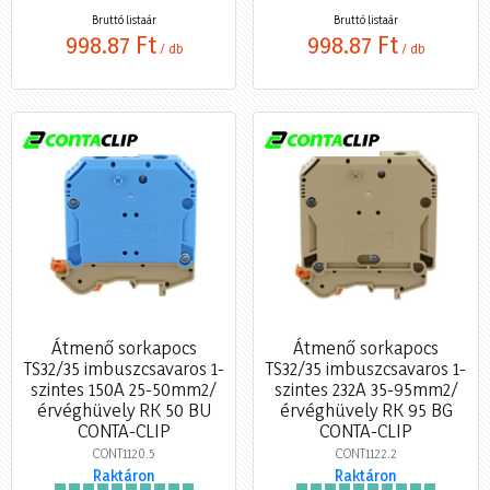
Bruttó listaár
Bruttó listaár
998,87 Ft
998,87 Ft
/ db
/ db
Átmenő sorkapocs
Átmenő sorkapocs
TS32/35 imbuszcsavaros 1-
TS32/35 imbuszcsavaros 1-
szintes 150A 25-50mm2/
szintes 232A 35-95mm2/
érvéghüvely RK 50 BU
érvéghüvely RK 95 BG
CONTA-CLIP
CONTA-CLIP
CONT1120.5
CONT1122.2
Raktáron
Raktáron