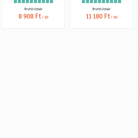
Bruttó listaár
Bruttó listaár
8 908 Ft
11 180 Ft
/ db
/ db