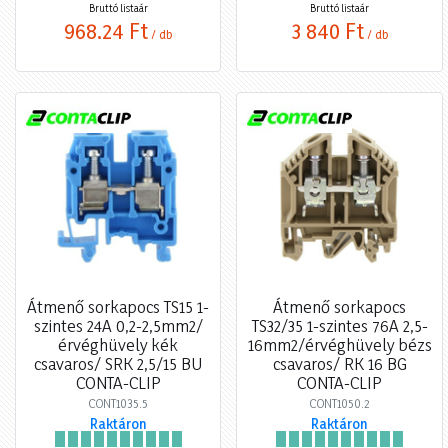
Bruttó listaár
Bruttó listaár
968,24 Ft
3 840 Ft
/ db
/ db
Átmenő sorkapocs TS15 1-
Átmenő sorkapocs
szintes 24A 0,2-2,5mm2/
TS32/35 1-szintes 76A 2,5-
érvéghüvely kék
16mm2/érvéghüvely bézs
csavaros/ SRK 2,5/15 BU
csavaros/ RK 16 BG
CONTA-CLIP
CONTA-CLIP
CONT1035.5
CONT1050.2
Raktáron
Raktáron