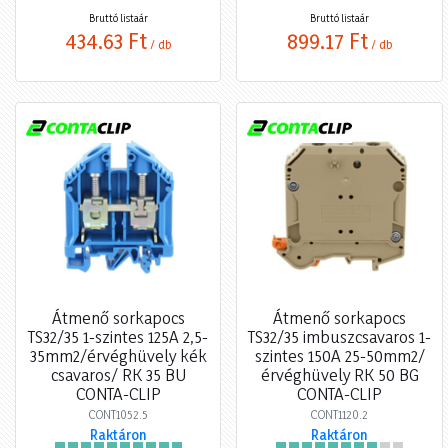
Bruttó listaár
Bruttó listaár
434,63 Ft
899,17 Ft
/ db
/ db
Átmenő sorkapocs
Átmenő sorkapocs
TS32/35 1-szintes 125A 2,5-
TS32/35 imbuszcsavaros 1-
35mm2/érvéghüvely kék
szintes 150A 25-50mm2/
csavaros/ RK 35 BU
érvéghüvely RK 50 BG
CONTA-CLIP
CONTA-CLIP
CONT1052.5
CONT1120.2
Raktáron
Raktáron