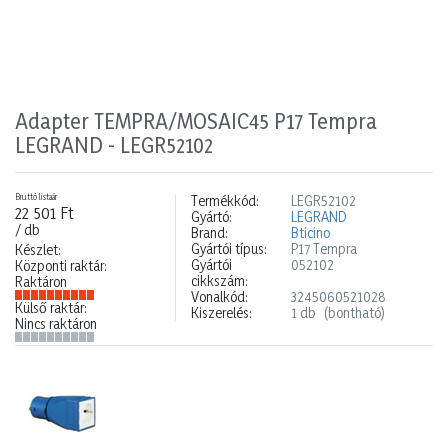
Adapter TEMPRA/MOSAIC45 P17 Tempra
LEGRAND - LEGR52102
Bruttó listaár
Termékkód:
LEGR52102
22 501 Ft
Gyártó:
LEGRAND
/ db
Brand:
Bticino
Gyártói típus:
P17 Tempra
Készlet:
Gyártói
052102
Központi raktár:
cikkszám:
Raktáron
Vonalkód:
3245060521028
Külső raktár:
Kiszerelés:
1 db
(bontható)
Nincs raktáron