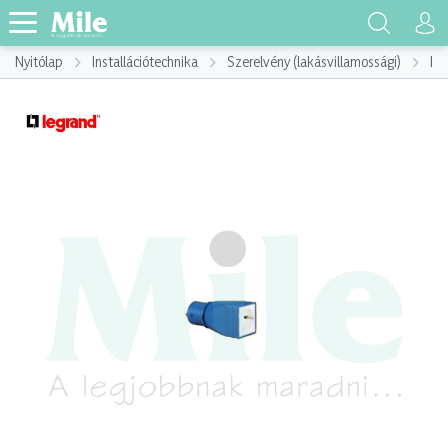
Nyitólap
Installációtechnika
Szerelvény (lakásvillamossági)
Ins