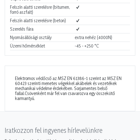
Felszín alatti szerelésre (bitumen,
forró aszfalt)
Felszín alatti szerelésre (beton)
Szerelés fára
Nyomásállósági osztály
extra nehéz (4000N)
Üzemi hőmérséklet
-45 - +250
°C
Elektromos védőcső az MSZ EN 61386-1 szerint az MSZ EN
60423 szerinti menetes végekkel akábelek és vezetékek
mechanikai védelme érdekében. Sorjamentes belső
fallal.Csövenként már fel van csavarozva egy összekötő
karmantyú.
Iratkozzon fel ingyenes hírlevelünkre