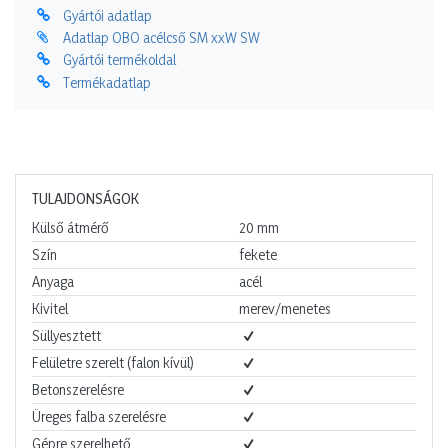
Gyártói adatlap
Adatlap OBO acélcső SM xxW SW
Gyártói termékoldal
Termékadatlap
TULAJDONSÁGOK
Külső átmérő
20
mm
Szín
fekete
Anyaga
acél
Kivitel
merev/menetes
Süllyesztett
Felületre szerelt (falon kívül)
Betonszerelésre
Üreges falba szerelésre
Gépre szerelhető