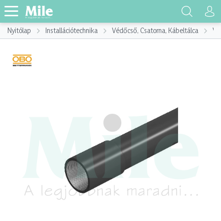
Nyitólap
Installációtechnika
Védőcső, Csatorna, Kábeltálca
Vé