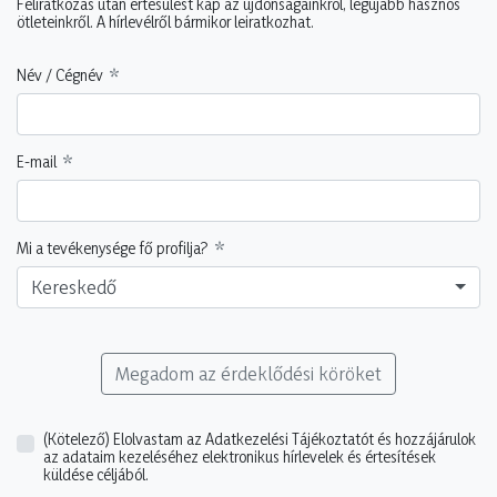
Feliratkozás után értesülést kap az újdonságainkról, legújabb hasznos
ötleteinkről. A hírlevélről bármikor leiratkozhat.
Név / Cégnév
E-mail
Mi a tevékenysége fő profilja?
Kereskedő
Megadom az érdeklődési köröket
(Kötelező)
Elolvastam az Adatkezelési Tájékoztatót és hozzájárulok
az adataim kezeléséhez elektronikus hírlevelek és értesítések
küldése céljából.