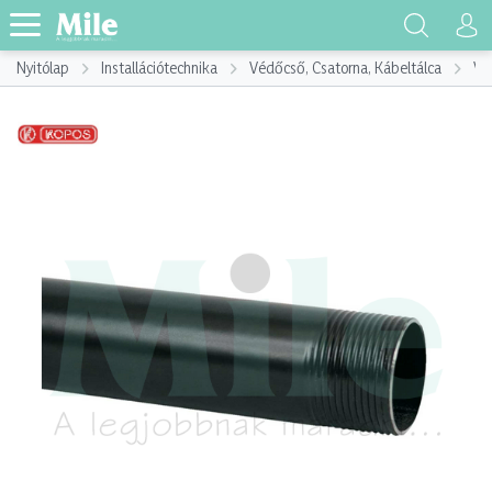
Nyitólap
Installációtechnika
Védőcső, Csatorna, Kábeltálca
Vé