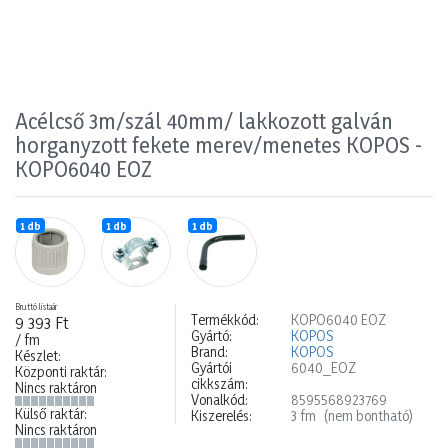
Acélcső 3m/szál 40mm/ lakkozott galván
horganyzott fekete merev/menetes KOPOS -
KOPO6040 EOZ
1 db
1 db
1 db
Bruttó listaár
Termékkód:
KOPO6040 EOZ
9 393 Ft
Gyártó:
KOPOS
/ fm
Brand:
KOPOS
Készlet:
Gyártói
6040_EOZ
Központi raktár:
cikkszám:
Nincs raktáron
Vonalkód:
8595568923769
Külső raktár:
Kiszerelés:
3 fm
(nem bontható)
Nincs raktáron