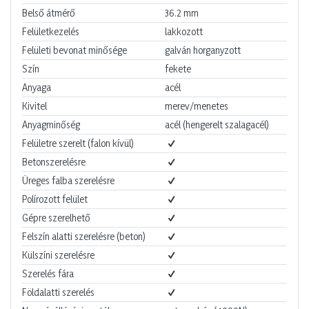
Belső átmérő
36.2
mm
Felületkezelés
lakkozott
Felületi bevonat minősége
galván horganyzott
Szín
fekete
Anyaga
acél
Kivitel
merev/menetes
Anyagminőség
acél (hengerelt szalagacél)
Felületre szerelt (falon kívül)
Betonszerelésre
Üreges falba szerelésre
Polírozott felület
Gépre szerelhető
Felszín alatti szerelésre (beton)
Külszíni szerelésre
Szerelés fára
Földalatti szerelés