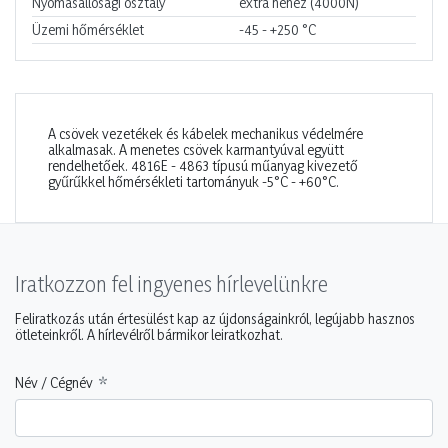
Nyomásállósági osztály
extra nehéz (4000N)
Üzemi hőmérséklet
-45 - +250
°C
A csövek vezetékek és kábelek mechanikus védelmére
alkalmasak. A menetes csövek karmantyúval együtt
rendelhetőek. 4816E - 4863 típusú műanyag kivezető
gyűrűkkel hőmérsékleti tartományuk -5°C - +60°C.
Iratkozzon fel ingyenes hírlevelünkre
Feliratkozás után értesülést kap az újdonságainkról, legújabb hasznos
ötleteinkről. A hírlevélről bármikor leiratkozhat.
Név / Cégnév