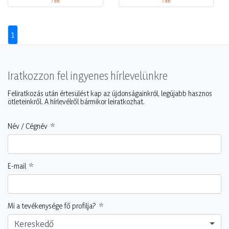
/ db
/ db
1
Iratkozzon fel ingyenes hírlevelünkre
Feliratkozás után értesülést kap az újdonságainkról, legújabb hasznos
ötleteinkről. A hírlevélről bármikor leiratkozhat.
Név / Cégnév
E-mail
Mi a tevékenysége fő profilja?
Kereskedő