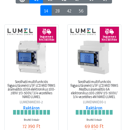
14
28
42
56
Ingyenes
Ingyenes
kiszállítás
kiszállítás
Sorolható multifunkciós
Sorolható multifunkciós
fogyasztásmérő 1/3F LCD MID TRMS
fogyasztásmérő 1/3F LCD MID TRMS
áramváltós 100A elektronikus 100-
Modbus áramváltós 6A
289V 173-500V/ 3/4-vezetékes
elektronikus 100-289V 173-500V/
NMID LUMEL
3/4-vezetékes 4M NMID LUMEL
LUMENMID30-2
LUMENMID30-1
Raktáron
Raktáron
Bruttó listaár
Bruttó listaár
72 390 Ft
69 850 Ft