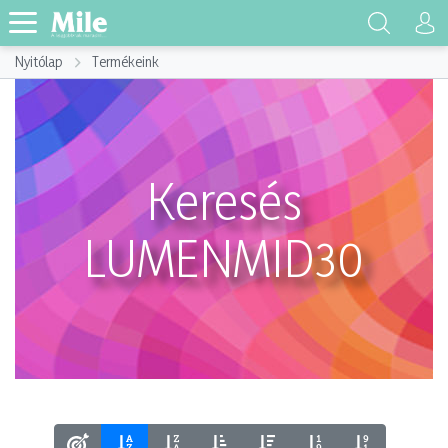
Nyitólap
Termékeink
Keresés
LUMENMID30