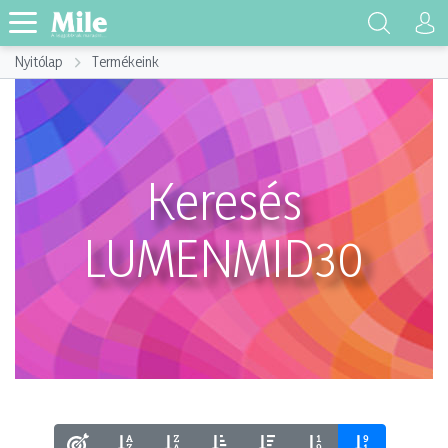
Nyitólap
Termékeink
Keresés
LUMENMID30