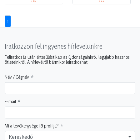
/ db
/ db
1
Iratkozzon fel ingyenes hírlevelünkre
Feliratkozás után értesülést kap az újdonságainkról, legújabb hasznos
ötleteinkről. A hírlevélről bármikor leiratkozhat.
Név / Cégnév
E-mail
Mi a tevékenysége fő profilja?
Kereskedő