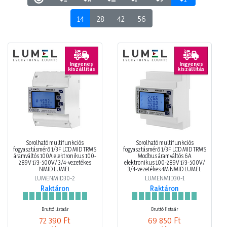
14
28
42
56
Ingyenes
Ingyenes
kiszállítás
kiszállítás
Sorolható multifunkciós
Sorolható multifunkciós
fogyasztásmérő 1/3F LCD MID TRMS
fogyasztásmérő 1/3F LCD MID TRMS
áramváltós 100A elektronikus 100-
Modbus áramváltós 6A
289V 173-500V/ 3/4-vezetékes
elektronikus 100-289V 173-500V/
NMID LUMEL
3/4-vezetékes 4M NMID LUMEL
LUMENMID30-2
LUMENMID30-1
Raktáron
Raktáron
Bruttó listaár
Bruttó listaár
72 390 Ft
69 850 Ft