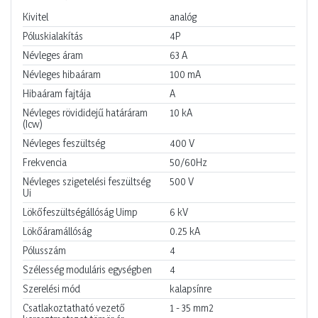
Kivitel
analóg
Póluskialakítás
4P
Névleges áram
63
A
Névleges hibaáram
100
mA
Hibaáram fajtája
A
Névleges rövididejű határáram
10
kA
(Icw)
Névleges feszültség
400
V
Frekvencia
50/60Hz
Névleges szigetelési feszültség
500
V
Ui
Lökőfeszültségállóság Uimp
6
kV
Lökőáramállóság
0.25
kA
Pólusszám
4
Szélesség moduláris egységben
4
Szerelési mód
kalapsínre
Csatlakoztatható vezető
1 - 35
mm2