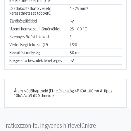
keresztmetszet tömör ér
Csatlakoztatható vezető
1 - 25
mm2
keresztmetszet többerű
Zárókészülékkel
Üzemi környezeti hőmérséklet
25 - 60
°C
Szennyeződési fokozat
3
Védettségi fokozat (IP)
IP20
Beépítési mélység
50
mm
Kiegészítő készülék lehetséges
Áram-védőkapcsoló (Fi-relé) analóg 4P 63A 100mA A-típus
10kA Acti9 iID Schneider
Iratkozzon fel ingyenes hírlevelünkre