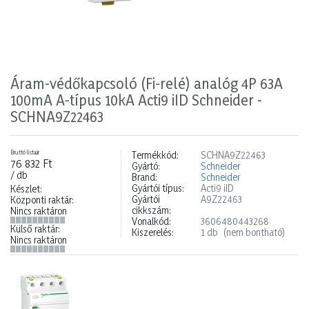
Áram-védőkapcsoló (Fi-relé) analóg 4P 63A
100mA A-típus 10kA Acti9 iID Schneider -
SCHNA9Z22463
Bruttó listaár
Termékkód:
SCHNA9Z22463
76 832 Ft
Gyártó:
Schneider
/ db
Brand:
Schneider
Gyártói típus:
Acti9 iID
Készlet:
Gyártói
A9Z22463
Központi raktár:
cikkszám:
Nincs raktáron
Vonalkód:
3606480443268
Külső raktár:
Kiszerelés:
1 db
(nem bontható)
Nincs raktáron