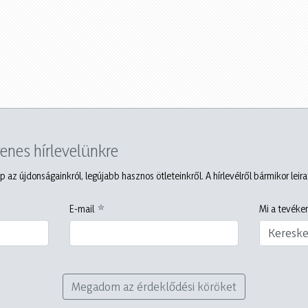
yenes hírlevelünkre
p az újdonságainkról, legújabb hasznos ötleteinkről. A hírlevélről bármikor leir
E-mail
Mi a tevéken
Keresk
Megadom az érdeklődési köröket