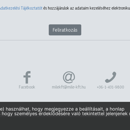
Adatkezelési Tájékoztatót
és hozzájárulok az adataim kezeléséhez elektronikus
Feliratkozás
Facebook
milekft@mile-kft.hu
+36-1-431-9800