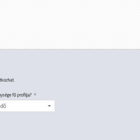
atkozhat.
ysége fő profilja?
edő