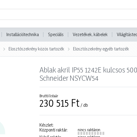
Installációtechnika
Speciális
Vezetékek, kábelek
Világításte
Elosztószekrény közös tartozék
Elosztószekrény egyéb tartozék
Ablak akril IP55 1242E kulcsos
Schneider NSYCW54
Bruttó listaár
230 515 Ft
/ db
Készlet:
Központi raktár:
nincs raktáron
nincs raktáron