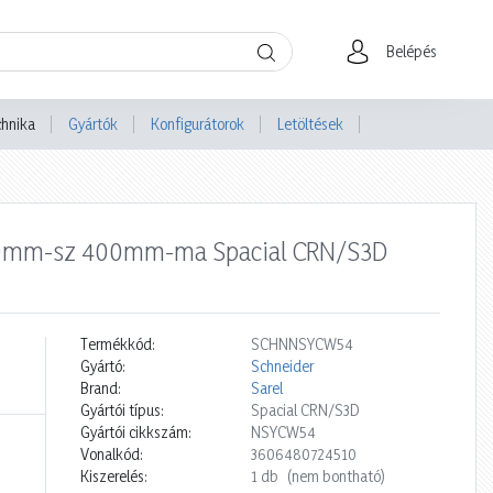
Belépés
chnika
Gyártók
Konfigurátorok
Letöltések
 500mm-sz 400mm-ma Spacial CRN/S3D
Termékkód:
SCHNNSYCW54
Gyártó:
Schneider
Brand:
Sarel
Gyártói típus:
Spacial CRN/S3D
Gyártói cikkszám:
NSYCW54
Vonalkód:
3606480724510
Kiszerelés:
1 db
(nem bontható)