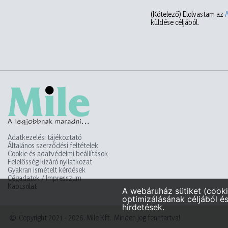
(Kötelező)
Elolvastam az
küldése céljából.
Adatkezelési tájékoztató
Általános szerződési feltételek
Cookie és adatvédelmi beállítások
Felelősség kizáró nyilatkozat
Gyakran ismételt kérdések
Cégadatok / Impresszum
Kapcsolat
Copyright 2021 - 2026. Mile Kft. Minden jog fenntartva!