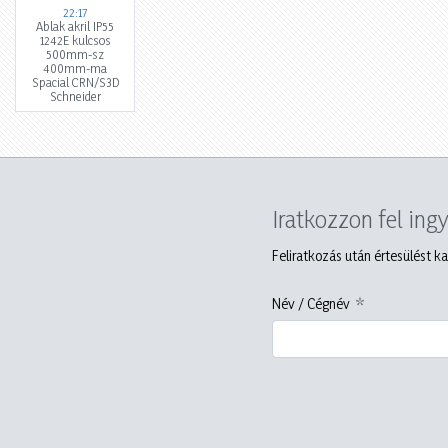
22:17
Ablak akril IP55
1242E kulcsos
500mm-sz
400mm-ma
Spacial CRN/S3D
Schneider
Iratkozzon fel ing
Feliratkozás után értesülést ka
Név / Cégnév