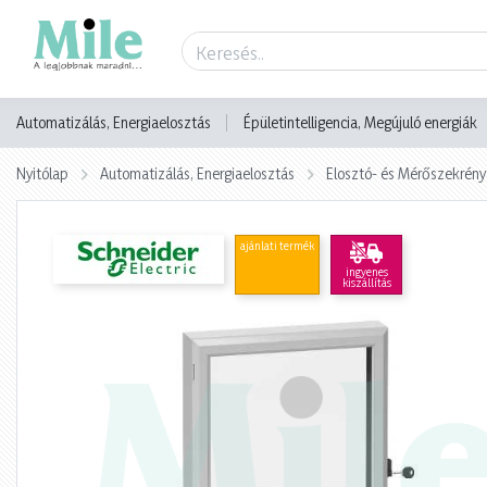
Termék adatlap
Automatizálás, Energiaelosztás
Épületintelligencia, Megújuló energiák
Nyitólap
Automatizálás, Energiaelosztás
Elosztó- és Mérőszekrény
ajánlati termék
ingyenes
kiszállítás