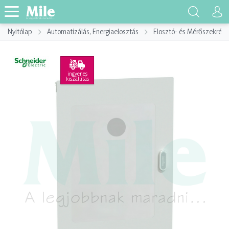
Nyitólap
Automatizálás, Energiaelosztás
Elosztó- és Mérőszekrény
ingyenes
kiszállítás