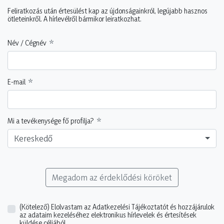
Feliratkozás után értesülést kap az újdonságainkról, legújabb hasznos
ötleteinkről. A hírlevélről bármikor leiratkozhat.
Név / Cégnév
E-mail
Mi a tevékenysége fő profilja?
Kereskedő
Megadom az érdeklődési köröket
(Kötelező)
Elolvastam az Adatkezelési Tájékoztatót és hozzájárulok
az adataim kezeléséhez elektronikus hírlevelek és értesítések
küldése céljából.