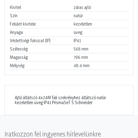
Kivitel
záras ajtó
Szín
natúr
Felület kivitele
kezeletlen
Anyaga
üveg
Védettségi fokozat (IP)
IP41
Szélesség
568
mm
Magasság
796
mm
Mélység
48.4
mm
Ajtó átlátszó 4x24M fali szekrényhez átlátszó natúr
kezeletlen üveg IP41 PrismaSeT S Schneider
Iratkozzon fel ingyenes hírlevelünkre