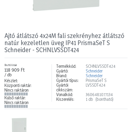
Ajtó átlátszó 4x24M fali szekrényhez átlátszó
natúr kezeletlen üveg IP41 PrismaSeT S
Schneider - SCHNLVSSDT424
Bruttó listaár
Termékkód:
SCHNLVSSDT424
118 909 Ft
Gyártó:
Schneider
/ db
Brand:
Schneider
Gyártói típus:
PrismaSeT S
Készlet:
Gyártói
LVSSDT424
Központi raktár:
cikkszám:
Nincs raktáron
Vonalkód:
3606481077134
Külső raktár:
Kiszerelés:
1 db
(bontható)
Nincs raktáron