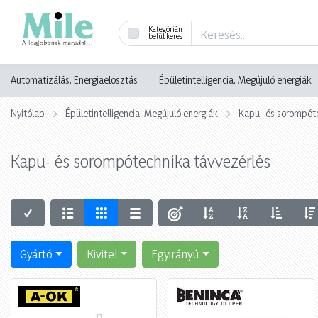
Kategórián
belül keres
Automatizálás, Energiaelosztás
Épületintelligencia, Megújuló energiák
Nyitólap
Épületintelligencia, Megújuló energiák
Kapu- és sorompót
Kapu- és sorompótechnika távvezérlés
Gyártó
Kivitel
Egyirányú