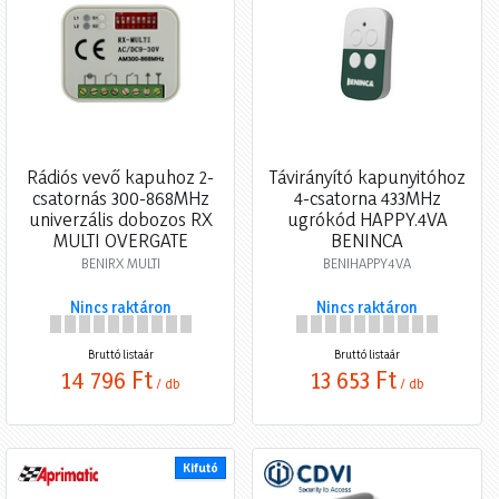
Rádiós vevő kapuhoz 2-
Távirányító kapunyitóhoz
csatornás 300-868MHz
4-csatorna 433MHz
univerzális dobozos RX
ugrókód HAPPY.4VA
MULTI OVERGATE
BENINCA
BENIRX MULTI
BENIHAPPY4VA
Nincs raktáron
Nincs raktáron
Bruttó listaár
Bruttó listaár
14 796 Ft
13 653 Ft
/ db
/ db
Kifutó