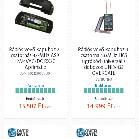
Rádiós vevő kapuhoz 2-
Rádiós vevő kapuhoz 3-
csatornás 433MHz ASK
csatorna 433MHz HCS
12/24VAC/DC RX2C
ugrókód univerzális
Aprimatic
dobozos UNI3-433
OVERGATE
APRI602129000Q0
BENIUNI-3
Raktáron
Raktáron
Bruttó listaár
Bruttó listaár
15 507 Ft
14 999 Ft
/ db
/ db