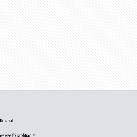
atkozhat.
ysége fő profilja?