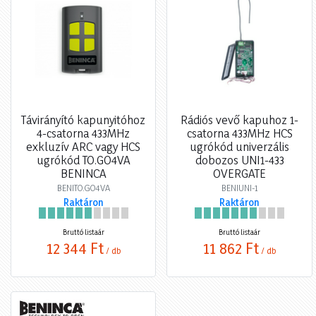
Távirányító kapunyitóhoz
Rádiós vevő kapuhoz 1-
4-csatorna 433MHz
csatorna 433MHz HCS
exkluzív ARC vagy HCS
ugrókód univerzális
ugrókód TO.GO4VA
dobozos UNI1-433
BENINCA
OVERGATE
BENITO.GO4VA
BENIUNI-1
Raktáron
Raktáron
Bruttó listaár
Bruttó listaár
12 344 Ft
11 862 Ft
/ db
/ db