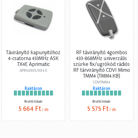
Távirányító kapunyitóhoz
RF távirányító 4gombos
4-csatorna 433MHz ASK
433-868MHz univerzális
TX4E Aprimatic
szürke fix/ugrókód rádiós
RF tárvirányító CDVI Mimo
APRI41905/004.E
TMM4 (TMM4.KB)
CDVITMM4
Raktáron
Raktáron
Bruttó listaár
Bruttó listaár
5 664 Ft
5 575 Ft
/ db
/ db