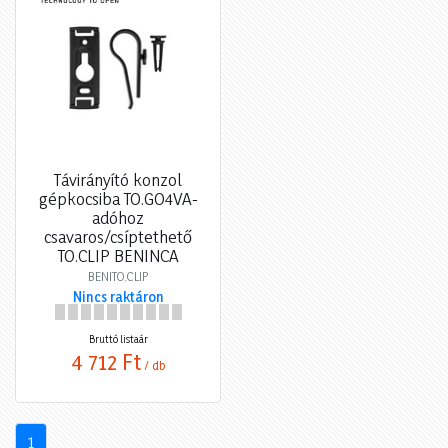
Távirányító konzol
gépkocsiba TO.GO4VA-
adóhoz
csavaros/csíptethető
TO.CLIP BENINCA
BENITO.CLIP
Nincs raktáron
Bruttó listaár
4 712 Ft
/ db
1