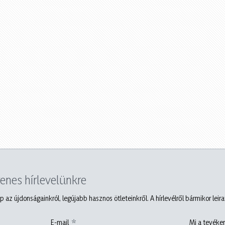
yenes hírlevelünkre
p az újdonságainkról, legújabb hasznos ötleteinkről. A hírlevélről bármikor leir
E-mail
Mi a tevéken