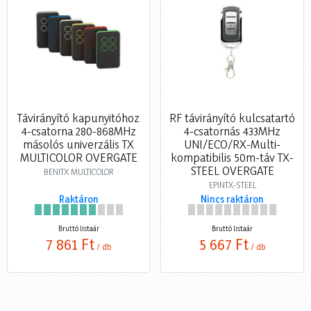
Távirányító kapunyitóhoz
RF távirányító kulcsatartó
4-csatorna 280-868MHz
4-csatornás 433MHz
másolós univerzális TX
UNI/ECO/RX-Multi-
MULTICOLOR OVERGATE
kompatibilis 50m-táv TX-
STEEL OVERGATE
BENITX MULTICOLOR
EPINTX-STEEL
Raktáron
Nincs raktáron
Bruttó listaár
Bruttó listaár
7 861 Ft
5 667 Ft
/ db
/ db