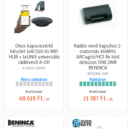
Okos kapuvezérlő
Rádiós vevő kapuhoz 2-
készlet 1xAC520-01 WiFi
csatornás 433MHz
HUB + 1xUNI3 univerzális
ARCugró/HCS fix kód
rádióvevő A-OK
dobozos ONE.2WB
BENINCA
A-OKKIT-SMART
BENIONE.2WB
Nincs raktáron
Raktáron
Bruttó listaár
Bruttó listaár
48 019 Ft
21 387 Ft
/ db
/ db