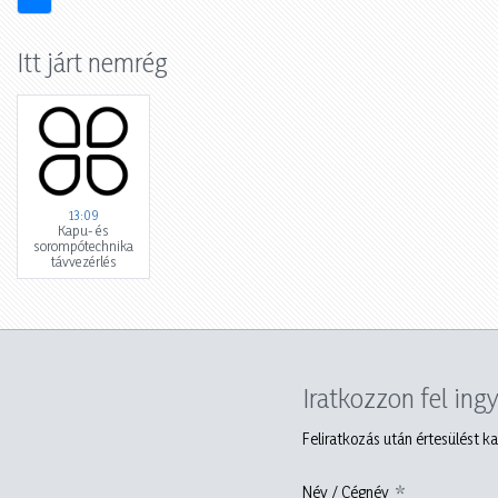
Itt járt nemrég
13:09
Kapu- és
sorompótechnika
távvezérlés
Iratkozzon fel ing
Feliratkozás után értesülést ka
Név / Cégnév