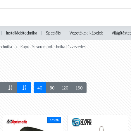
Installációtechnika
Speciális
Vezetékek, kábelek
Világításte
echnika
Kapu- és sorompótechnika távvezérlés
40
80
120
160
Kifutó