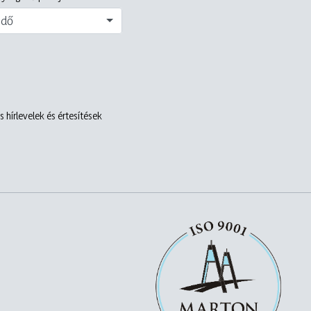
edő
 hírlevelek és értesítések