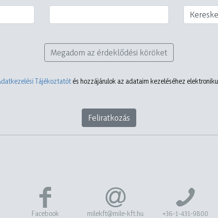
Keresk
Megadom az érdeklődési köröket
Adatkezelési Tájékoztatót
és hozzájárulok az adataim kezeléséhez elektronikus
Feliratkozás
Facebook
milekft@mile-kft.hu
+36-1-431-9800