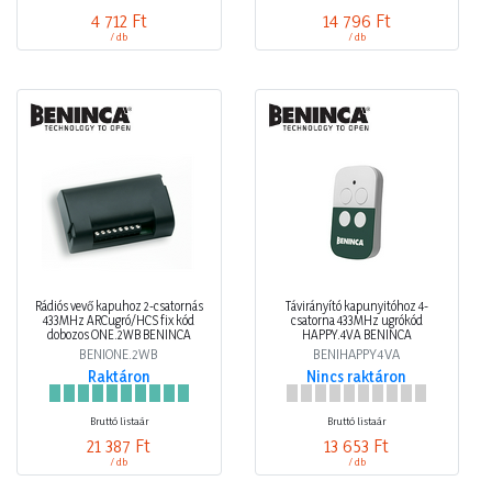
4 712 Ft
14 796 Ft
/ db
/ db
Rádiós vevő kapuhoz 2-csatornás
Távirányító kapunyitóhoz 4-
433MHz ARCugró/HCS fix kód
csatorna 433MHz ugrókód
dobozos ONE.2WB BENINCA
HAPPY.4VA BENINCA
BENIONE.2WB
BENIHAPPY4VA
Raktáron
Nincs raktáron
Bruttó listaár
Bruttó listaár
21 387 Ft
13 653 Ft
/ db
/ db