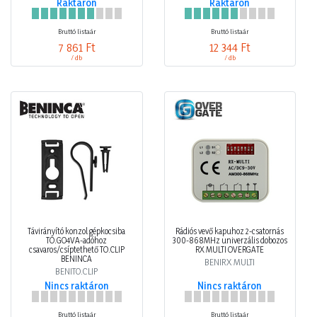
Raktáron
Raktáron
Bruttó listaár
Bruttó listaár
7 861 Ft
12 344 Ft
/ db
/ db
Távirányító konzol gépkocsiba
Rádiós vevő kapuhoz 2-csatornás
TO.GO4VA-adóhoz
300-868MHz univerzális dobozos
csavaros/csíptethető TO.CLIP
RX MULTI OVERGATE
BENINCA
BENIRX MULTI
BENITO.CLIP
Nincs raktáron
Nincs raktáron
Bruttó listaár
Bruttó listaár