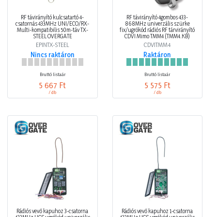
RF távirányító kulcsatartó 4-
RF távirányító 4gombos 433-
csatornás 433MHz UNI/ECO/RX-
868MHz univerzális szürke
Multi-kompatibilis 50m-táv TX-
fix/ugrókód rádiós RF tárvirányító
STEEL OVERGATE
CDVI Mimo TMM4 (TMM4.KB)
EPINTX-STEEL
CDVITMM4
Nincs raktáron
Raktáron
Bruttó listaár
Bruttó listaár
5 667 Ft
5 575 Ft
/ db
/ db
Rádiós vevő kapuhoz 3-csatorna
Rádiós vevő kapuhoz 1-csatorna