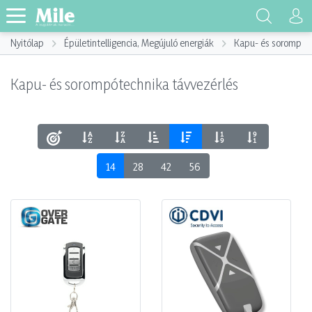
Nyitólap
Épületintelligencia, Megújuló energiák
Kapu- és sorompót
Kapu- és sorompótechnika távvezérlés
14
28
42
56