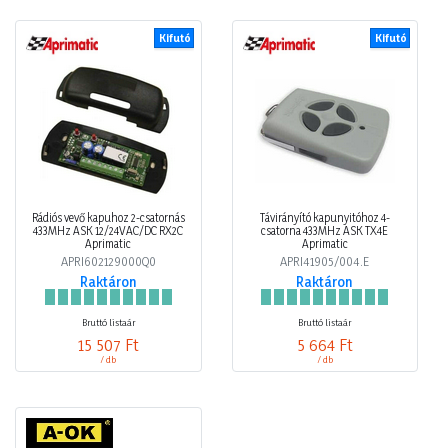
Kifutó
Kifutó
Rádiós vevő kapuhoz 2-csatornás
Távirányító kapunyitóhoz 4-
433MHz ASK 12/24VAC/DC RX2C
csatorna 433MHz ASK TX4E
Aprimatic
Aprimatic
APRI602129000Q0
APRI41905/004.E
Raktáron
Raktáron
Bruttó listaár
Bruttó listaár
15 507 Ft
5 664 Ft
/ db
/ db