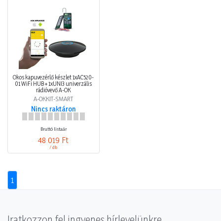
Okos kapuvezérlő készlet 1xAC520-
01 WiFi HUB + 1xUNI3 univerzális
rádióvevő A-OK
A-OKKIT-SMART
Nincs raktáron
Bruttó listaár
48 019 Ft
/ db
1
Iratkozzon fel ingyenes hírlevelünkre