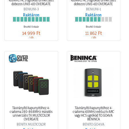
433MHz HCS ugrókód univerzális
433MHz HCS ugrókód univerzális
dobozos UNI3-433 OVERGATE
dobozos UNI1-433 OVERGATE
BENIUNI-3
BENIUNI-1
Raktáron
Raktáron
Bruttó listaár
Bruttó listaár
14 999 Ft
11 862 Ft
/ db
/ db
Távirányító kapunyitóhoz 4-
Távirányító kapunyitóhoz 4-
csatorna 280-868MHz másolós
csatorna 433MHz exkluzív ARC
univerzális TX MULTICOLOR
vagy HCS ugrókód TO.GO4VA
OVERGATE
BENINCA
BENITX MULTICOLOR
BENITO.GO4VA