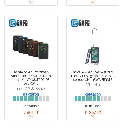
/ db
/ db
Távirányító kapunyitóhoz 4-
Rádiós vevő kapuhoz 1-csatorna
csatorna 280-868MHz másolós
433MHz HCS ugrókód univerzális
univerzális TX MULTICOLOR
dobozos UNI1-433 OVERGATE
OVERGATE
BENIUNI-1
BENITX MULTICOLOR
Raktáron
Raktáron
Bruttó listaár
Bruttó listaár
7 861 Ft
11 862 Ft
/ db
/ db