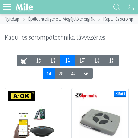
Nyitólap
Épületintelligencia, Megújuló energiák
Kapu- és sorompót
Kapu- és sorompótechnika távvezérlés
14
28
42
56
Kifutó