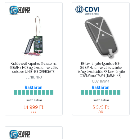
Rádiós vevő kapuhoz 3-csatorna
RF távirányító 4gombos 433-
433MHz HCS ugrókód univerzális
868MHz univerzális szürke
dobozos UNI3-433 OVERGATE
fix/ugrókód rádiós RF tárvirányító
CDVI Mimo TMM4 (TMM4.KB)
BENIUNI-3
CDVITMM4
Raktáron
Raktáron
Bruttó listaár
Bruttó listaár
14 999 Ft
5 575 Ft
/ db
/ db