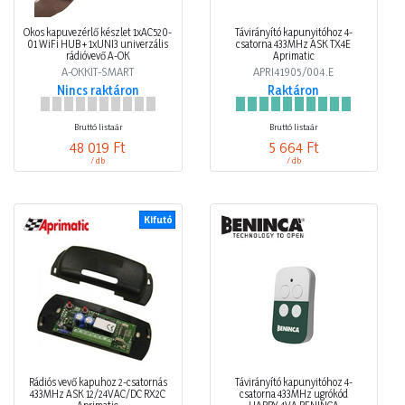
Okos kapuvezérlő készlet 1xAC520-
Távirányító kapunyitóhoz 4-
01 WiFi HUB + 1xUNI3 univerzális
csatorna 433MHz ASK TX4E
rádióvevő A-OK
Aprimatic
A-OKKIT-SMART
APRI41905/004.E
Nincs raktáron
Raktáron
Bruttó listaár
Bruttó listaár
48 019 Ft
5 664 Ft
/ db
/ db
Kifutó
Rádiós vevő kapuhoz 2-csatornás
Távirányító kapunyitóhoz 4-
433MHz ASK 12/24VAC/DC RX2C
csatorna 433MHz ugrókód