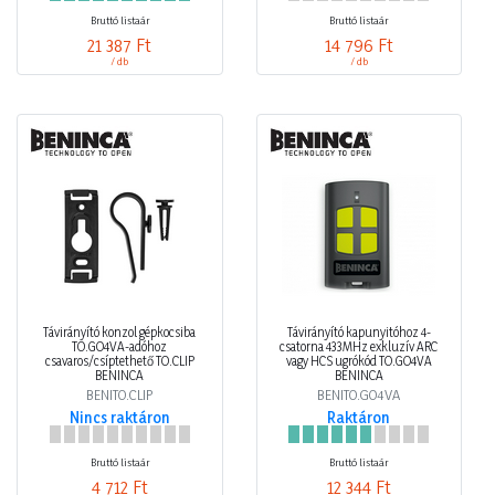
Bruttó listaár
Bruttó listaár
21 387 Ft
14 796 Ft
/ db
/ db
Távirányító konzol gépkocsiba
Távirányító kapunyitóhoz 4-
TO.GO4VA-adóhoz
csatorna 433MHz exkluzív ARC
csavaros/csíptethető TO.CLIP
vagy HCS ugrókód TO.GO4VA
BENINCA
BENINCA
BENITO.CLIP
BENITO.GO4VA
Nincs raktáron
Raktáron
Bruttó listaár
Bruttó listaár
4 712 Ft
12 344 Ft