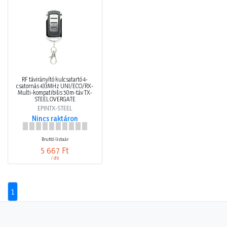
RF távirányító kulcsatartó 4-
csatornás 433MHz UNI/ECO/RX-
Multi-kompatibilis 50m-táv TX-
STEEL OVERGATE
EPINTX-STEEL
Nincs raktáron
Bruttó listaár
5 667 Ft
/ db
1