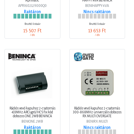
Aprimatic
HAPPY.4VA BENINCA
APRI602129000Q0
BENIHAPPY4VA
Raktáron
Nincs raktáron
Bruttó listaár
Bruttó listaár
15 507 Ft
13 653 Ft
/ db
/ db
Rádiós vevő kapuhoz 2-csatornás
Rádiós vevő kapuhoz 2-csatornás
433MHz ARCugró/HCS fix kód
300-868MHz univerzális dobozos
dobozos ONE.2WB BENINCA
RX MULTI OVERGATE
BENIONE.2WB
BENIRX MULTI
Raktáron
Nincs raktáron