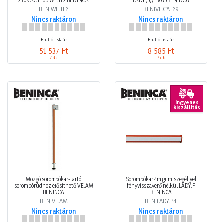
230VAC IP65 WE.TL2 BENINCA
LADY(5)/EVA5 BENINCA
BENIWE.TL2
BENIVE.CAT29
Nincs raktáron
Nincs raktáron
Bruttó listaár
Bruttó listaár
51 537 Ft
8 585 Ft
/ db
/ db
Ingyenes
kiszállítás
Mozgó sorompókar-tartó
Sorompókar 4m gumiszegéllyel
sorompórúdhoz erősíthető VE.AM
fényvisszaverő nélkül LADY.P
BENINCA
BENINCA
BENIVE.AM
BENILADY.P4
Nincs raktáron
Nincs raktáron