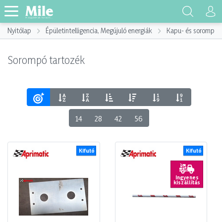
Nyitólap
Épületintelligencia, Megújuló energiák
Kapu- és sorompót
Sorompó tartozék
14
28
42
56
Kifutó
Kifutó
Ingyenes
kiszállítás