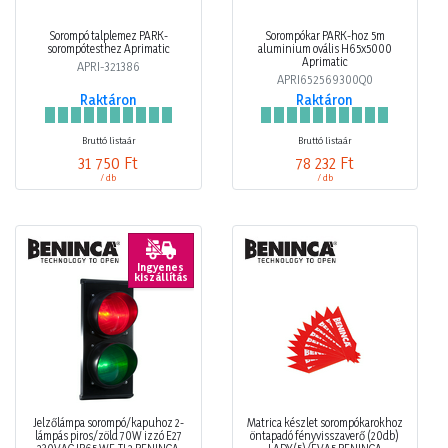
Sorompó talplemez PARK-
Sorompókar PARK-hoz 5m
sorompótesthez Aprimatic
aluminium ovális H65x5000
Aprimatic
APRI-321386
APRI652569300Q0
Raktáron
Raktáron
Bruttó listaár
Bruttó listaár
31 750 Ft
78 232 Ft
/ db
/ db
Ingyenes
kiszállítás
Jelzőlámpa sorompó/kapuhoz 2-
Matrica készlet sorompókarokhoz
lámpás piros/zöld 70W izzó E27
öntapadó fényvisszaverő (20db)