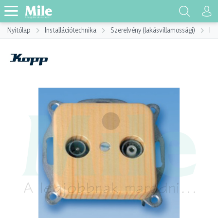
Nyitólap
Installációtechnika
Szerelvény (lakásvillamossági)
Ins