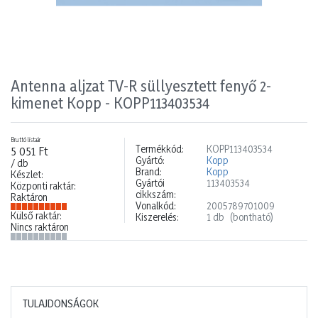
Antenna aljzat TV-R süllyesztett fenyő 2-
kimenet Kopp - KOPP113403534
Bruttó listaár
Termékkód:
KOPP113403534
5 051 Ft
Gyártó:
Kopp
/ db
Brand:
Kopp
Készlet:
Gyártói
113403534
Központi raktár:
cikkszám:
Raktáron
Vonalkód:
2005789701009
Külső raktár:
Kiszerelés:
1 db
(bontható)
Nincs raktáron
TULAJDONSÁGOK