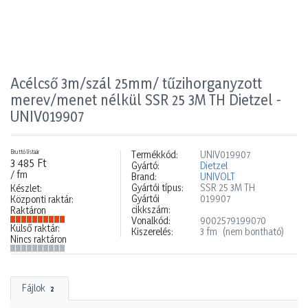
Acélcső 3m/szál 25mm/ tűzihorganyzott
merev/menet nélkül SSR 25 3M TH Dietzel -
UNIV019907
Bruttó listaár
Termékkód:
UNIV019907
3 485 Ft
Gyártó:
Dietzel
/ fm
Brand:
UNIVOLT
Gyártói típus:
SSR 25 3M TH
Készlet:
Gyártói
019907
Központi raktár:
cikkszám:
Raktáron
Vonalkód:
9002579199070
Külső raktár:
Kiszerelés:
3 fm
(nem bontható)
Nincs raktáron
Fájlok
2