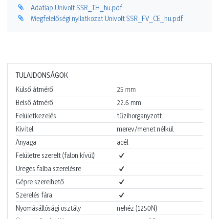
Adatlap Univolt SSR_TH_hu.pdf
Megfelelőségi nyilatkozat Univolt SSR_FV_CE_hu.pdf
TULAJDONSÁGOK
Külső átmérő
25
mm
Belső átmérő
22.6
mm
Felületkezelés
tűzihorganyzott
Kivitel
merev/menet nélkül
Anyaga
acél
Felületre szerelt (falon kívül)
Üreges falba szerelésre
Gépre szerelhető
Szerelés fára
Nyomásállósági osztály
nehéz (1250N)