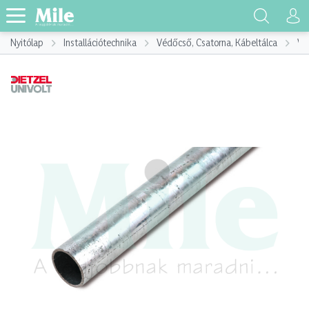
Nyitólap
Installációtechnika
Védőcső, Csatorna, Kábeltálca
Vé