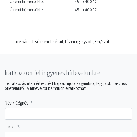
Üzemi hőmérséklet
-45 - +400
°C
Üzemi hőmérséklet
-45 - +400
°C
acélpáncélcső menet nélkül, tűzihorganyzott, 3m/szál
Iratkozzon fel ingyenes hírlevelünkre
Feliratkozás után értesülést kap az újdonságainkról, legújabb hasznos
ötleteinkről. A hírlevélről bármikor leiratkozhat.
Név / Cégnév
E-mail