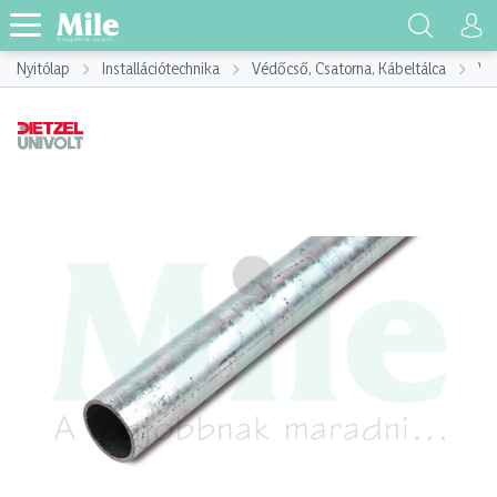
Nyitólap
Installációtechnika
Védőcső, Csatorna, Kábeltálca
Vé