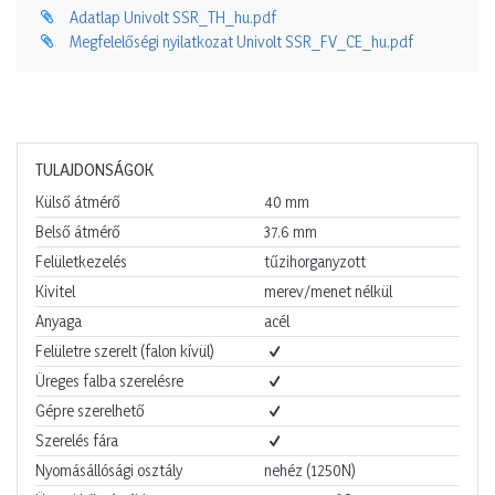
Adatlap Univolt SSR_TH_hu.pdf
Megfelelőségi nyilatkozat Univolt SSR_FV_CE_hu.pdf
TULAJDONSÁGOK
Külső átmérő
40
mm
Belső átmérő
37.6
mm
Felületkezelés
tűzihorganyzott
Kivitel
merev/menet nélkül
Anyaga
acél
Felületre szerelt (falon kívül)
Üreges falba szerelésre
Gépre szerelhető
Szerelés fára
Nyomásállósági osztály
nehéz (1250N)