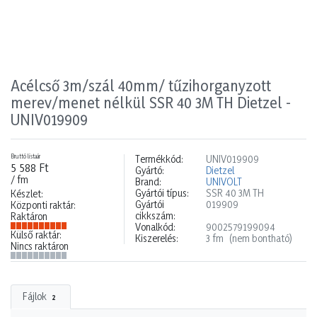
Acélcső 3m/szál 40mm/ tűzihorganyzott
merev/menet nélkül SSR 40 3M TH Dietzel -
UNIV019909
Bruttó listaár
Termékkód:
UNIV019909
5 588 Ft
Gyártó:
Dietzel
/ fm
Brand:
UNIVOLT
Gyártói típus:
SSR 40 3M TH
Készlet:
Gyártói
019909
Központi raktár:
cikkszám:
Raktáron
Vonalkód:
9002579199094
Külső raktár:
Kiszerelés:
3 fm
(nem bontható)
Nincs raktáron
Fájlok
2