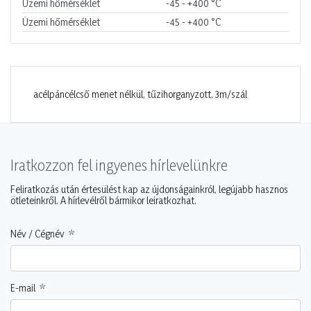
Üzemi hőmérséklet
-45 - +400
°C
Üzemi hőmérséklet
-45 - +400
°C
acélpáncélcső menet nélkül, tűzihorganyzott, 3m/szál
Iratkozzon fel ingyenes hírlevelünkre
Feliratkozás után értesülést kap az újdonságainkról, legújabb hasznos
ötleteinkről. A hírlevélről bármikor leiratkozhat.
Név / Cégnév
E-mail