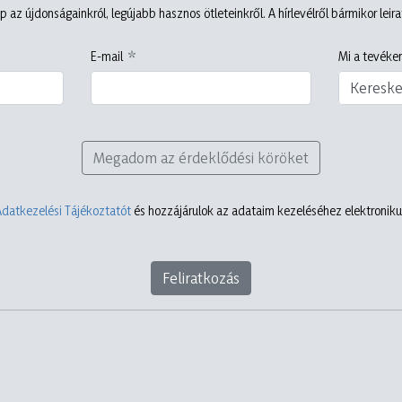
p az újdonságainkról, legújabb hasznos ötleteinkről. A hírlevélről bármikor leir
E-mail
Mi a tevéken
Keresk
Megadom az érdeklődési köröket
Adatkezelési Tájékoztatót
és hozzájárulok az adataim kezeléséhez elektronikus
Feliratkozás