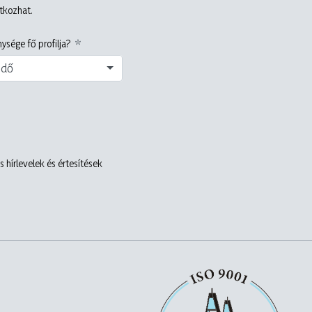
atkozhat.
ysége fő profilja?
edő
 hírlevelek és értesítések