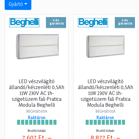
Gyártó
5 év
5 év
garancia
garancia
LED vészvilágító
LED vészvilágító
állandó/készenléti 0,5Ah
állandó/készenléti 0,5Ah
11W 230V AC 1h-
11W 230V AC 1h-
szigetüzem fali Pratica
szigetüzem fali Pratica
Modula Beghelli
Modula Beghelli
BEGH18500A
BEGH18501A
Raktáron
Raktáron
Bruttó listaár
Bruttó listaár
7 607 Ft
8 877 Ft
/ db
/ db