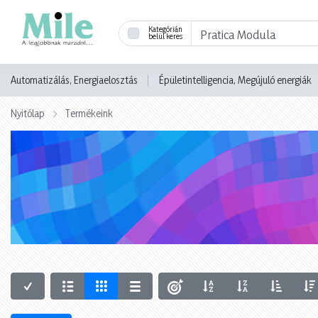
Kategórián
belül keres
Automatizálás, Energiaelosztás
Épületintelligencia, Megújuló energiák
Nyitólap
Termékeink