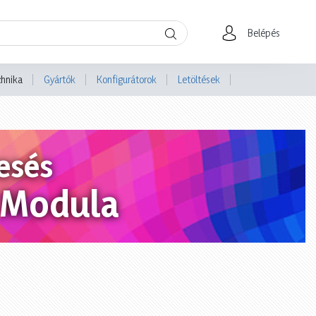
Belépés
chnika
Gyártók
Konfigurátorok
Letöltések
esés
a Modula