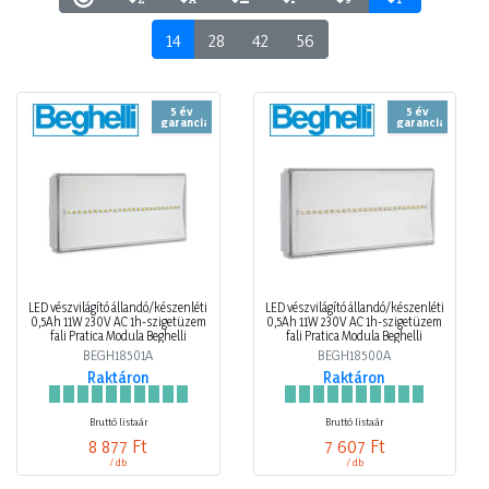
14
28
42
56
5 év
5 év
garancia
garancia
LED vészvilágító állandó/készenléti
LED vészvilágító állandó/készenléti
0,5Ah 11W 230V AC 1h-szigetüzem
0,5Ah 11W 230V AC 1h-szigetüzem
fali Pratica Modula Beghelli
fali Pratica Modula Beghelli
BEGH18501A
BEGH18500A
Raktáron
Raktáron
Bruttó listaár
Bruttó listaár
8 877 Ft
7 607 Ft
/ db
/ db