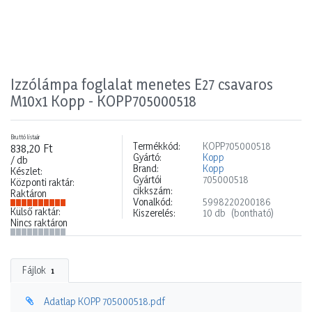
Izzólámpa foglalat menetes E27 csavaros
M10x1 Kopp - KOPP705000518
Bruttó listaár
Termékkód:
KOPP705000518
838,20 Ft
Gyártó:
Kopp
/ db
Brand:
Kopp
Készlet:
Gyártói
705000518
Központi raktár:
cikkszám:
Raktáron
Vonalkód:
5998220200186
Külső raktár:
Kiszerelés:
10 db
(bontható)
Nincs raktáron
Fájlok
1
Adatlap KOPP 705000518.pdf