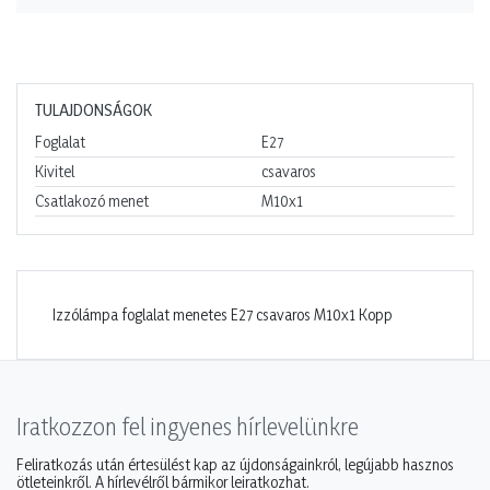
TULAJDONSÁGOK
Foglalat
E27
Kivitel
csavaros
Csatlakozó menet
M10x1
Izzólámpa foglalat menetes E27 csavaros M10x1 Kopp
Iratkozzon fel ingyenes hírlevelünkre
Feliratkozás után értesülést kap az újdonságainkról, legújabb hasznos
ötleteinkről. A hírlevélről bármikor leiratkozhat.