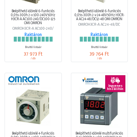
Beépíthető időrelé 6-funkciós
Beépíthető időrelé 6-funkciós
0,05s-300h 2-v 100-240V50Hz
0,05s-300h 2-v 24-48V50Hz H3CR-
H3CR-A AC100-240/DC100-125
A AC24-48/DC12-48 OMI OMRON
OMI OMRON
OMROH3CR-A AC24-48/DC
OMROH3CR-A AC100-240/
Raktáron
Raktáron
Bruttó listaár
Bruttó listaár
37 973 Ft
39 764 Ft
/ db
/ db
Ingyenes
kiszállítás
Beépíthető időrelé 4-funkciós
Beépíthető időrelé multifunkciós