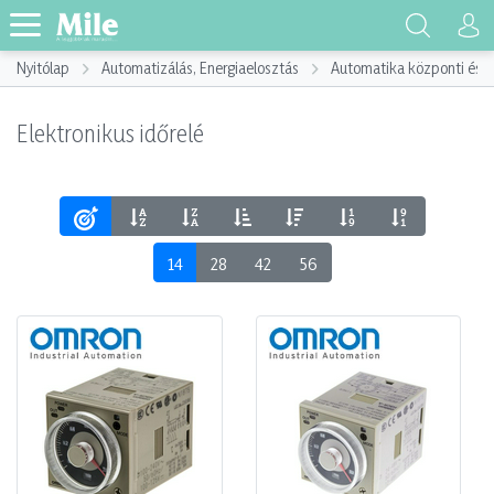
Nyitólap
Automatizálás, Energiaelosztás
Automatika központi és p
Elektronikus időrelé
14
28
42
56