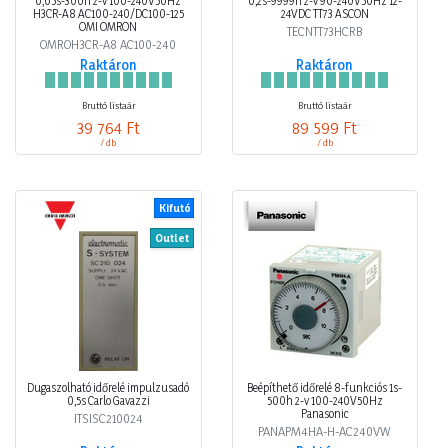
0,05s-300h 2-v 100-240V50Hz
0,2s-9999h 2-v 90-240V50Hz 12-
H3CR-A8 AC100-240/DC100-125
24VDC TT73 ASCON
OMI OMRON
TECNTT73HCRB
OMROH3CR-A8 AC100-240
Raktáron
Raktáron
Bruttó listaár
Bruttó listaár
39 764 Ft
89 599 Ft
/ db
/ db
Kifutó
Outlet
Dugaszolható időrelé impulzusadó
Beépíthető időrelé 8-funkciós 1s-
0,5s Carlo Gavazzi
500h 2-v 100-240V50Hz
Panasonic
ITSISC210024
PANAPM4HA-H-AC240VW