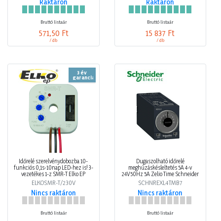
Raktáron
Raktáron
Bruttó listaár
Bruttó listaár
571,50 Ft
15 837 Ft
/ db
/ db
3 év
garancia
Időrelé szerelvénydobozba 10-
Dugaszolható időrelé
funkciós 0,1s-10nap LED-hez is! 3-
meghúzáskésleltetés 5A 4-v
vezetékes 1-z SMR-T Elko EP
24V50Hz 5A Zelio Time Schneider
ELKOSMR-T/230V
SCHNREXL4TMB7
Nincs raktáron
Nincs raktáron
Bruttó listaár
Bruttó listaár