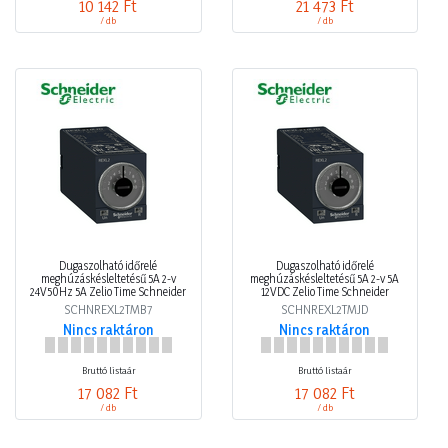
10 142 Ft
21 473 Ft
/ db
/ db
Dugaszolható időrelé
Dugaszolható időrelé
meghúzáskésleltetésű 5A 2-v
meghúzáskésleltetésű 5A 2-v 5A
24V50Hz 5A Zelio Time Schneider
12VDC Zelio Time Schneider
SCHNREXL2TMB7
SCHNREXL2TMJD
Nincs raktáron
Nincs raktáron
Bruttó listaár
Bruttó listaár
17 082 Ft
17 082 Ft
/ db
/ db