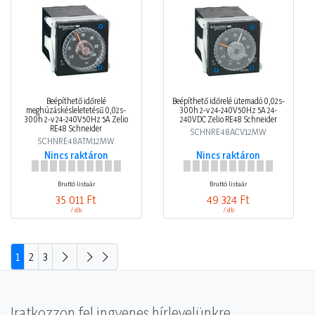
Beépíthető időrelé
Beépíthető időrelé ütemadó 0,02s-
meghúzáskésleletetésű 0,02s-
300h 2-v 24-240V50Hz 5A 24-
300h 2-v 24-240V50Hz 5A Zelio
240VDC Zelio RE48 Schneider
RE48 Schneider
SCHNRE48ACV12MW
SCHNRE48ATM12MW
Nincs raktáron
Nincs raktáron
Bruttó listaár
Bruttó listaár
35 011 Ft
49 324 Ft
/ db
/ db
1
2
3
Iratkozzon fel ingyenes hírlevelünkre