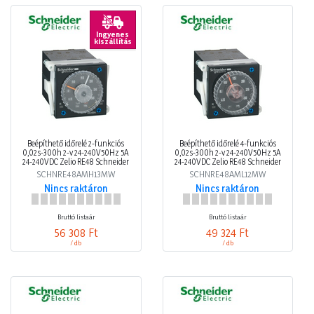
Ingyenes
kiszállítás
Beépíthető időrelé 2-funkciós
Beépíthető időrelé 4-funkciós
0,02s-300h 2-v 24-240V50Hz 5A
0,02s-300h 2-v 24-240V50Hz 5A
24-240VDC Zelio RE48 Schneider
24-240VDC Zelio RE48 Schneider
SCHNRE48AMH13MW
SCHNRE48AML12MW
Nincs raktáron
Nincs raktáron
Bruttó listaár
Bruttó listaár
56 308 Ft
49 324 Ft
/ db
/ db