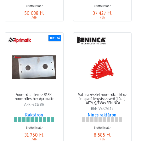
Bruttó listaár
Bruttó listaár
50 038 Ft
37 427 Ft
/ db
/ db
Kifutó
Sorompó talplemez PARK-
Matrica készlet sorompókarokhoz
sorompótesthez Aprimatic
öntapadó fényvisszaverő (20db)
LADY(5)/EVA5 BENINCA
APRI-321386
BENIVE.CAT29
Raktáron
Nincs raktáron
Bruttó listaár
Bruttó listaár
31 750 Ft
8 585 Ft
/ db
/ db