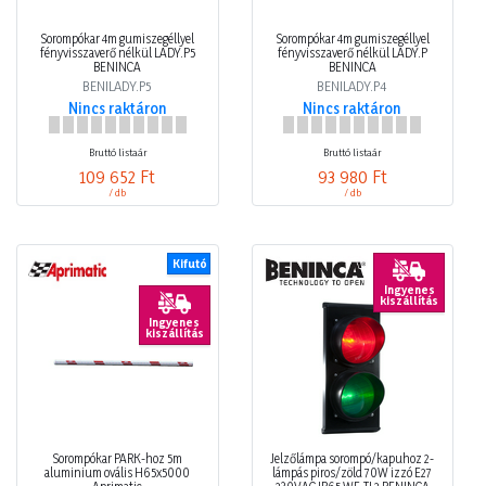
Sorompókar 4m gumiszegéllyel
Sorompókar 4m gumiszegéllyel
fényvisszaverő nélkül LADY.P5
fényvisszaverő nélkül LADY.P
BENINCA
BENINCA
BENILADY.P5
BENILADY.P4
Nincs raktáron
Nincs raktáron
Bruttó listaár
Bruttó listaár
109 652 Ft
93 980 Ft
/ db
/ db
Kifutó
Ingyenes
kiszállítás
Ingyenes
kiszállítás
Sorompókar PARK-hoz 5m
Jelzőlámpa sorompó/kapuhoz 2-
aluminium ovális H65x5000
lámpás piros/zöld 70W izzó E27