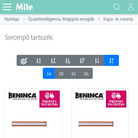
Nyitólap
Épületintelligencia, Megújuló energiák
Kapu- és sorompót
Sorompó tartozék
14
28
42
56
Ingyenes
Ingyenes
kiszállítás
kiszállítás