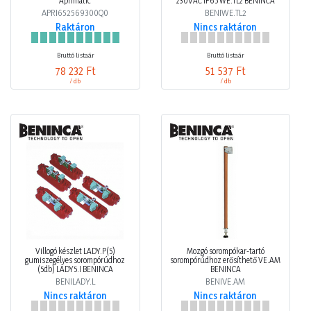
Aprimatic
230VAC IP65 WE.TL2 BENINCA
APRI652569300Q0
BENIWE.TL2
Raktáron
Nincs raktáron
Bruttó listaár
Bruttó listaár
78 232 Ft
51 537 Ft
/ db
/ db
Villogó készlet LADY.P(5)
Mozgó sorompókar-tartó
gumiszegélyes sorompórúdhoz
sorompórúdhoz erősíthető VE.AM
(5db) LADY5.I BENINCA
BENINCA
BENILADY.L
BENIVE.AM
Nincs raktáron
Nincs raktáron