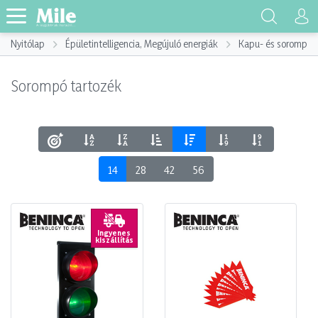
Nyitólap
Épületintelligencia, Megújuló energiák
Kapu- és sorompót
Sorompó tartozék
14
28
42
56
Ingyenes
kiszállítás