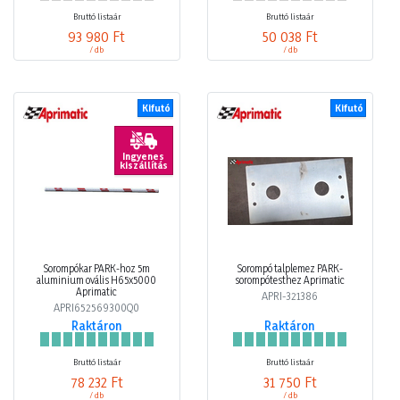
Bruttó listaár
Bruttó listaár
93 980 Ft
50 038 Ft
/ db
/ db
Kifutó
Kifutó
Ingyenes
kiszállítás
Sorompókar PARK-hoz 5m
Sorompó talplemez PARK-
aluminium ovális H65x5000
sorompótesthez Aprimatic
Aprimatic
APRI-321386
APRI652569300Q0
Raktáron
Raktáron
Bruttó listaár
Bruttó listaár
78 232 Ft
31 750 Ft
/ db
/ db