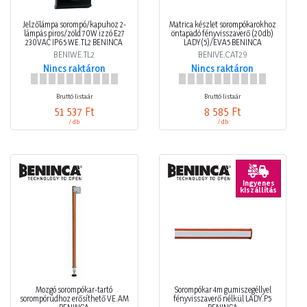
Jelzőlámpa sorompó/kapuhoz 2-
Matrica készlet sorompókarokhoz
lámpás piros/zöld 70W izzó E27
öntapadó fényvisszaverő (20db)
230VAC IP65 WE.TL2 BENINCA
LADY(5)/EVA5 BENINCA
BENIWE.TL2
BENIVE.CAT29
Nincs raktáron
Nincs raktáron
Bruttó listaár
Bruttó listaár
51 537 Ft
8 585 Ft
/ db
/ db
Ingyenes
kiszállítás
Mozgó sorompókar-tartó
Sorompókar 4m gumiszegéllyel
sorompórúdhoz erősíthető VE.AM
fényvisszaverő nélkül LADY.P5