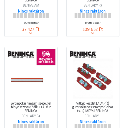
BENINCA
BENINCA
BENIVE.AM
BENILADY.P5
Nincs raktáron
Nincs raktáron
Bruttó listaár
Bruttó listaár
37 427 Ft
109 652 Ft
/ db
/ db
Ingyenes
kiszállítás
Sorompókar 4m gumiszegéllyel
Villogó készlet LADY.P(5)
fényvisszaverő nélkül LADY.P
gumiszegélyes sorompórúdhoz
BENINCA
(5db) LADY5.I BENINCA
BENILADY.P4
BENILADY.L
Nincs raktáron
Nincs raktáron