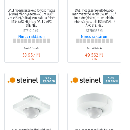
DALI mozgásérzékelő folyosó magas
DALI mozgásérzékelő folyosó
(<14m) mennyezetre 4x30m 360°
mennyezetbe kerek 6x23m 360°
2m-előre(/hátra) 15m-oldalra fehér
3m-előre(/hátra) 11.5m-oldalra
IS 345 MX Highbay DALI-2 APC
fehér süllyesztett IS 345 DALI-2
STEINEL
APC STEINEL
STEI010591
STEI033873
Nincs raktáron
Nincs raktáron
Bruttó listaár
Bruttó listaár
53 957 Ft
49 562 Ft
/ db
/ db
5 év
5 év
garancia
garancia