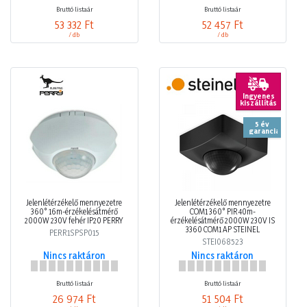
Bruttó listaár
Bruttó listaár
53 332 Ft
52 457 Ft
/ db
/ db
Ingyenes
kiszállítás
5 év
garancia
Jelenlétérzékelő mennyezetre
Jelenlétérzékelő mennyezetre
360° 16m-érzékelésátmérő
COM1 360° PIR 40m-
2000W 230V fehér IP20 PERRY
érzékelésátmérő 2000W 230V IS
3360 COM1 AP STEINEL
PERR1SPSP015
STEI068523
Nincs raktáron
Nincs raktáron
Bruttó listaár
Bruttó listaár
26 974 Ft
51 504 Ft