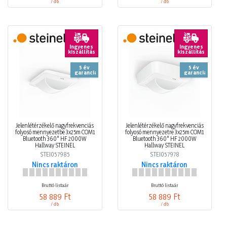
/ db
/ db
Ingyenes
Ingyenes
kiszállítás
kiszállítás
5 év
5 év
garancia
garancia
Jelenlétérzékelő nagyfrekvenciás
Jelenlétérzékelő nagyfrekvenciás
folyosó mennyezetbe 3x25m COM1
folyosó mennyezetre 3x25m COM1
Bluetooth 360° HF 2000W
Bluetooth 360° HF 2000W
Hallway STEINEL
Hallway STEINEL
STEI057985
STEI057978
Nincs raktáron
Nincs raktáron
Bruttó listaár
Bruttó listaár
58 889 Ft
58 889 Ft
/ db
/ db