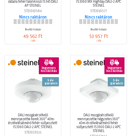
oldalra fehér falonkívüli IS 345 DALI
IS 3360 MX Highbay DALI-2 APC
AP STEINEL
STEINEL
STEI010584
STEI010577
Nincs raktáron
Nincs raktáron
Bruttó listaár
Bruttó listaár
49 562 Ft
53 957 Ft
/ db
/ db
Ingyenes
Ingyenes
kiszállítás
kiszállítás
5 év
5 év
garancia
garancia
DALI mozgásérzékelő
DALI mozgásérzékelő
mennyezetbe kerek 360° 40m-
mennyezetbe négyzetes 360°
érzékelésátmérő fehér süllyesztett
40m-érzékelésátmérő fehér
IS 3360 DALI-2 APC STEINEL
süllyesztett IS 3360 DALI-2 APC
STEINEL
STEI033521