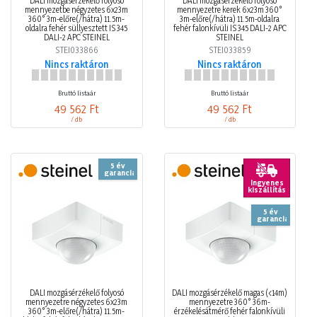
DALI mozgásérzékelő folyosó
DALI mozgásérzékelő folyosó
mennyezetbe négyzetes 6x23m
mennyezetre kerek 6x23m 360°
360° 3m-előre(/hátra) 11.5m-
3m-előre(/hátra) 11.5m-oldalra
oldalra fehér süllyesztett IS 345
fehér falonkívüli IS 345 DALI-2 APC
DALI-2 APC STEINEL
STEINEL
STEI033866
STEI033859
Nincs raktáron
Nincs raktáron
Bruttó listaár
Bruttó listaár
49 562 Ft
49 562 Ft
/ db
/ db
5 év
garancia
Ingyenes
kiszállítás
5 év
garancia
DALI mozgásérzékelő folyosó
DALI mozgásérzékelő magas (<14m)
mennyezetre négyzetes 6x23m
mennyezetre 360° 36m-
360° 3m-előre(/hátra) 11.5m-
érzékelésátmérő fehér falonkívüli