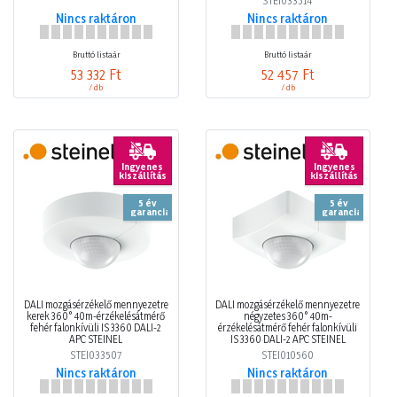
STEI033514
Nincs raktáron
Nincs raktáron
Bruttó listaár
Bruttó listaár
53 332 Ft
52 457 Ft
/ db
/ db
Ingyenes
Ingyenes
kiszállítás
kiszállítás
5 év
5 év
garancia
garancia
DALI mozgásérzékelő mennyezetre
DALI mozgásérzékelő mennyezetre
kerek 360° 40m-érzékelésátmérő
négyzetes 360° 40m-
fehér falonkívüli IS 3360 DALI-2
érzékelésátmérő fehér falonkívüli
APC STEINEL
IS 3360 DALI-2 APC STEINEL
STEI033507
STEI010560
Nincs raktáron
Nincs raktáron