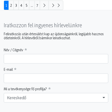
1
2
3
4
5
...
7
Iratkozzon fel ingyenes hírlevelünkre
Feliratkozás után értesülést kap az újdonságainkról, legújabb hasznos
ötleteinkről. A hírlevélről bármikor leiratkozhat.
Név / Cégnév
E-mail
Mi a tevékenysége fő profilja?
Kereskedő