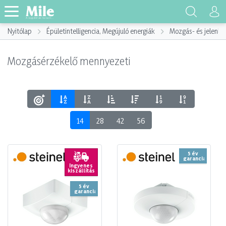
Nyitólap
Épületintelligencia, Megújuló energiák
Mozgás- és jelenlé
Mozgásérzékelő mennyezeti
14
28
42
56
5 év
garancia
Ingyenes
kiszállítás
5 év
garancia