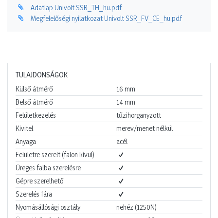
Adatlap Univolt SSR_TH_hu.pdf
Megfelelőségi nyilatkozat Univolt SSR_FV_CE_hu.pdf
TULAJDONSÁGOK
Külső átmérő
16
mm
Belső átmérő
14
mm
Felületkezelés
tűzihorganyzott
Kivitel
merev/menet nélkül
Anyaga
acél
Felületre szerelt (falon kívül)
Üreges falba szerelésre
Gépre szerelhető
Szerelés fára
Nyomásállósági osztály
nehéz (1250N)