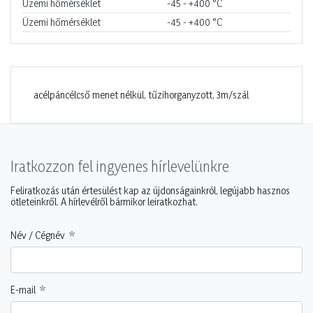
Üzemi hőmérséklet
-45 - +400
°C
Üzemi hőmérséklet
-45 - +400
°C
acélpáncélcső menet nélkül, tűzihorganyzott, 3m/szál
Iratkozzon fel ingyenes hírlevelünkre
Feliratkozás után értesülést kap az újdonságainkról, legújabb hasznos
ötleteinkről. A hírlevélről bármikor leiratkozhat.
Név / Cégnév
E-mail