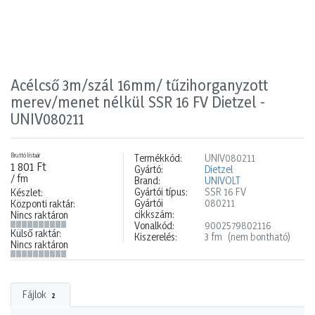
Acélcső 3m/szál 16mm/ tűzihorganyzott
merev/menet nélkül SSR 16 FV Dietzel -
UNIV080211
Bruttó listaár
Termékkód:
UNIV080211
1 801 Ft
Gyártó:
Dietzel
/ fm
Brand:
UNIVOLT
Gyártói típus:
SSR 16 FV
Készlet:
Gyártói
080211
Központi raktár:
cikkszám:
Nincs raktáron
Vonalkód:
9002579802116
Külső raktár:
Kiszerelés:
3 fm
(nem bontható)
Nincs raktáron
Fájlok
2