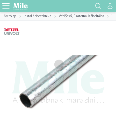
Nyitólap
Installációtechnika
Védőcső, Csatorna, Kábeltálca
Vé