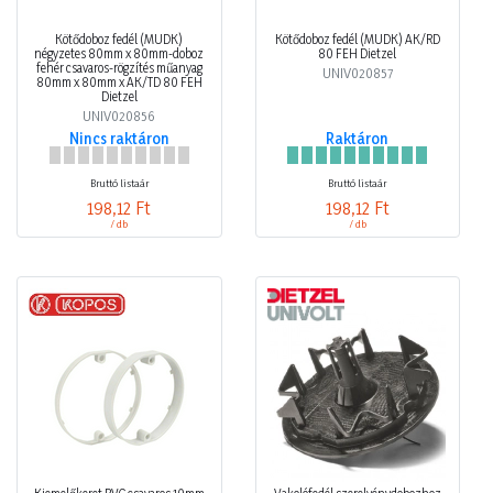
Kötődoboz fedél (MÜDK)
Kötődoboz fedél (MÜDK) AK/RD
négyzetes 80mm x 80mm-doboz
80 FEH Dietzel
fehér csavaros-rögzítés műanyag
UNIV020857
80mm x 80mm x AK/TD 80 FEH
Dietzel
UNIV020856
Nincs raktáron
Raktáron
Bruttó listaár
Bruttó listaár
198,12 Ft
198,12 Ft
/ db
/ db