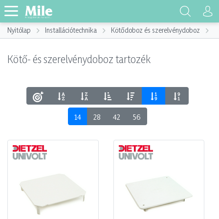
Nyitólap
Installációtechnika
Kötődoboz és szerelvénydoboz
K
Kötő- és szerelvénydoboz tartozék
14
28
42
56