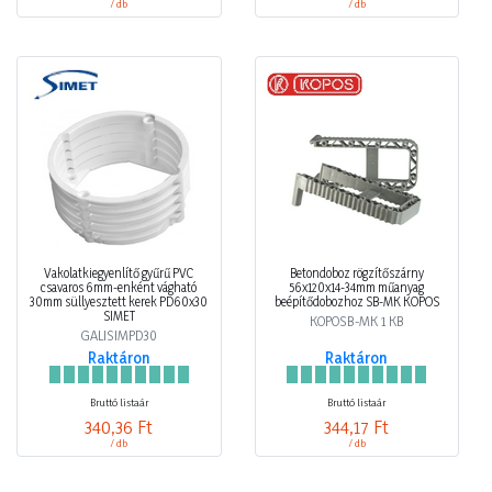
/ db
/ db
Vakolatkiegyenlítő gyűrű PVC
Betondoboz rögzítőszárny
csavaros 6mm-enként vágható
56x120x14-34mm műanyag
30mm süllyesztett kerek PD60x30
beépítődobozhoz SB-MK KOPOS
SIMET
KOPOSB-MK 1 KB
GALISIMPD30
Raktáron
Raktáron
Bruttó listaár
Bruttó listaár
340,36 Ft
344,17 Ft
/ db
/ db