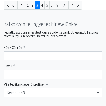
1
2
3
4
5
...
9
Iratkozzon fel ingyenes hírlevelünkre
Feliratkozás után értesülést kap az újdonságainkról, legújabb hasznos
ötleteinkről. A hírlevélről bármikor leiratkozhat.
Név / Cégnév
E-mail
Mi a tevékenysége fő profilja?
Kereskedő