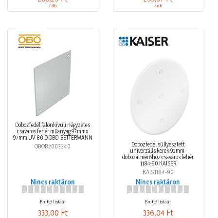
/ db
/ db
Dobozfedél falonkívüli négyzetes
csavaros fehér műanyag 97mmx
97mm UV 80 D OBO-BETTERMANN
Dobozfedél süllyesztett
OBOB2003240
univerzális kerek 92mm-
dobozátmérőhöz csavaros fehér
1184-90 KAISER
KAIS1184-90
Nincs raktáron
Nincs raktáron
Bruttó listaár
Bruttó listaár
333,00 Ft
336,04 Ft