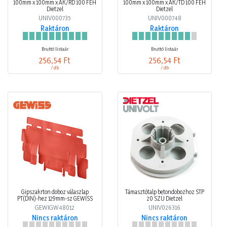
100mm x 100mm x AK/RD 100 FEH
100mm x 100mm x AK/TD 100 FEH
Dietzel
Dietzel
UNIV000735
UNIV000748
Raktáron
Raktáron
Bruttó listaár
Bruttó listaár
256,54 Ft
256,54 Ft
/ db
/ db
Gipszakrton doboz válaszlap
Támasztótalp betondobozhoz STP
PT(DIN)-hez 129mm-sz GEWISS
20 SZÜ Dietzel
GEWIGW48012
UNIV026316
Nincs raktáron
Nincs raktáron