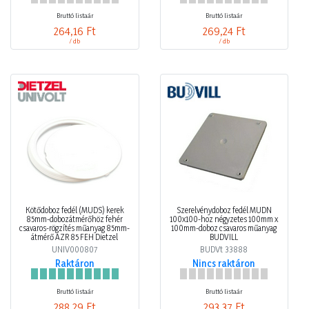
Bruttó listaár
Bruttó listaár
264,16 Ft
269,24 Ft
/ db
/ db
Kötődoboz fedél (MÜDS) kerek
Szerelvénydoboz fedél MÜDN
85mm-dobozátmérőhöz fehér
100x100-hoz négyzetes 100mm x
csavaros-rögzítés műanyag 85mm-
100mm-doboz csavaros műanyag
átmérő AZR 85 FEH Dietzel
BUDVILL
UNIV000807
BUDVt 33888
Raktáron
Nincs raktáron
Bruttó listaár
Bruttó listaár
288,29 Ft
293,37 Ft