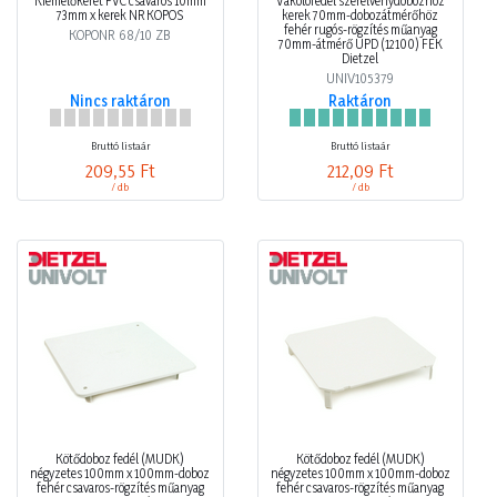
Kiemelőkeret PVC csavaros 10mm
Vakolófedél szerelvénydobozhoz
73mm x kerek NR KOPOS
kerek 70mm-dobozátmérőhöz
fehér rugós-rögzítés műanyag
KOPONR 68/10 ZB
70mm-átmérő UPD (12100) FEK
Dietzel
UNIV105379
Nincs raktáron
Raktáron
Bruttó listaár
Bruttó listaár
209,55 Ft
212,09 Ft
/ db
/ db
Kötődoboz fedél (MÜDK)
Kötődoboz fedél (MÜDK)
négyzetes 100mm x 100mm-doboz
négyzetes 100mm x 100mm-doboz
fehér csavaros-rögzítés műanyag
fehér csavaros-rögzítés műanyag